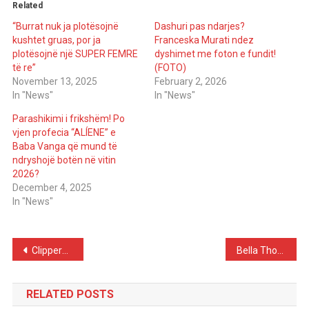
Related
“Burrat nuk ja plotësojnë
Dashuri pas ndarjes?
kushtet gruas, por ja
Franceska Murati ndez
plotësojnë një SUPER FEMRE
dyshimet me foton e fundit!
të re”
(FOTO)
November 13, 2025
February 2, 2026
In "News"
In "News"
Parashikimi i frikshëm! Po
vjen profecia “ALÍENE” e
Baba Vanga që mund të
ndryshojë botën në vitin
2026?
December 4, 2025
In "News"
Post
Clippers shock everyone, cut franchise legend Chris Paul mid-season
Bella Thorne focuses on her career and body wellness, not rushing to have children
navigation
RELATED POSTS