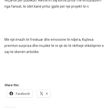
veçantë për publikun. Rikthimi i saj është pritur me entuziazëm
Rikthim
nga fansat, të cilët kanë pritur gjatë për një projekt të ri.
—
Nuk
Do
Ta
Njihni
Sa
Me një imazh të freskuar dhe emocione të ndjera, Kujtesa
Ka
premton surpriza dhe muzikë të re që do të rikthejë shkëlqimin e
Ndryshuar..
saj në skenën artistike.
Share this:
Facebook
X