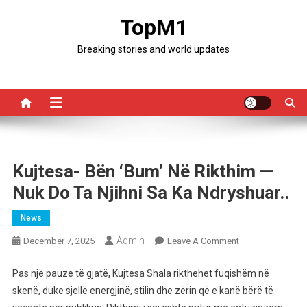
Skip
TopM1
to
content
Breaking stories and world updates
Kujtesa- Bën ‘Bum’ Në Rikthim —
Nuk Do Ta Njihni Sa Ka Ndryshuar..
News
Admin
On
December 7, 2025
Leave A Comment
Kujtesa-
Bën
Pas një pauze të gjatë, Kujtesa Shala rikthehet fuqishëm në
‘Bum’
skenë, duke sjellë energjinë, stilin dhe zërin që e kanë bërë të
Në