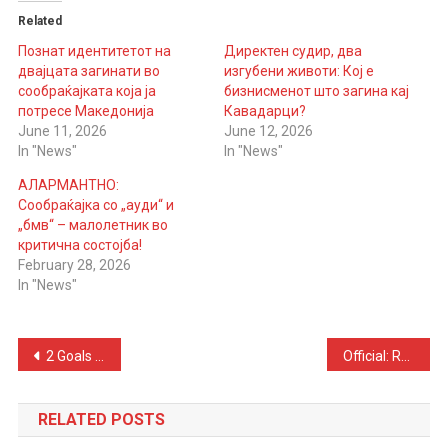
Related
Познат идентитетот на
Директен судир, два
двајцата загинати во
изгубени животи: Кој е
сообраќајката која ја
бизнисменот што загина кај
потресе Македонија
Кавадарци?
June 11, 2026
June 12, 2026
In "News"
In "News"
АЛАРМАНТНО:
Сообраќајка со „ауди“ и
„бмв“ – малолетник во
критична состојба!
February 28, 2026
In "News"
Post
2 Goals & 3 Red Cards – Mexico 2 – 0 South Africa
Official: Real Madrid Sign Bernardo Silva
navigation
RELATED POSTS