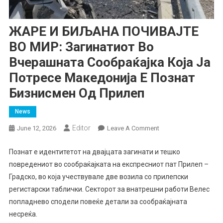
ЖАРЕ И БИЉАНА ПОЧИВАЈТЕ
ВО МИР: Загинатиот Во
Вчерашната Сообраќајка Која Ја
Потресе Македонија Е Познат
Бизнисмен Од Прилеп
News
Еditor
On
June 12, 2026
Leave A Comment
ЖАРЕ
И
Познат е идентитетот на двајцата загинати и тешко
БИЉАНА
повредениот во сообраќајката на експресниот пат Прилеп –
ПОЧИВАЈТЕ
Градско, во која учествувале две возила со прилепски
ВО
регистарски таблички. Секторот за внатрешни работи Велес
МИР:
попладнево сподели повеќе детали за сообраќајната
Загинатиот
несреќа.
Во