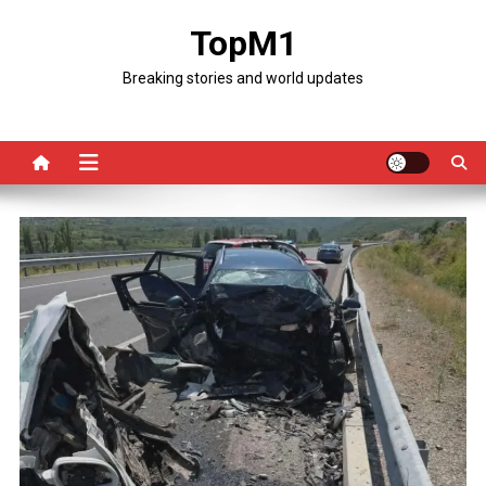
Skip
TopM1
to
content
Breaking stories and world updates