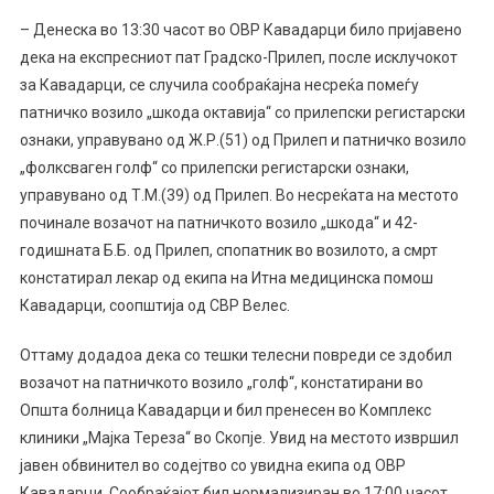
Вчерашната
– Денеска во 13:30 часот во ОВР Кавадарци било пријавено
Сообраќајка
дека на експресниот пат Градско-Прилеп, после исклучокот
Која
за Кавадарци, се случила сообраќајна несреќа помеѓу
Ја
патничко возило „шкода октавија“ со прилепски регистарски
Потресе
ознаки, управувано од Ж.Р.(51) од Прилеп и патничко возило
Македонија
„фолксваген голф“ со прилепски регистарски ознаки,
Е
управувано од Т.М.(39) од Прилеп. Во несреќата на местото
Познат
Бизнисмен
починале возачот на патничкото возило „шкода“ и 42-
Од
годишната Б.Б. од Прилеп, спопатник во возилото, а смрт
Прилеп
констатирал лекар од екипа на Итна медицинска помош
Кавадарци, соопштија од СВР Велес.
Оттаму додадоа дека со тешки телесни повреди се здобил
возачот на патничкото возило „голф“, констатирани во
Општа болница Кавадарци и бил пренесен во Комплекс
клиники „Мајка Тереза“ во Скопје. Увид на местото извршил
јавен обвинител во содејтво со увидна екипа од ОВР
Кавадарци. Сообраќајот бил нормализиран во 17:00 часот.