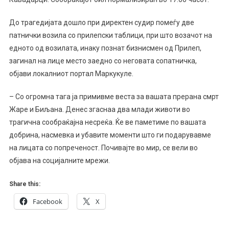
До трагедијата дошло при директен судир помеѓу две
патнички возила со прилепски таблици, при што возачот на
едното од возилата, инаку познат бизнисмен од Прилеп,
загинал на лице место заедно со неговата сопатничка,
објави локалниот портал Маркукуле.
– Со огромна тага ја примивме веста за вашата прерана смрт
Жаре и Биљана. Денес згаснаа два млади животи во
трагична сообраќајна несреќа. Ќе ве паметиме по вашата
добрина, насмевка и убавите моменти што ги подарувавме
на лицата со попреченост. Почивајте во мир, се вели во
објава на социјалните мрежи.
Share this:
Facebook
X