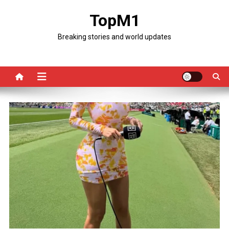
Skip
TopM1
to
content
Breaking stories and world updates