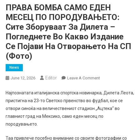
ПРАВА БОМБА САМО ЕДЕН
МЕСЕЦ ПО ПОРОДУВАЊЕТО:
Сите Зборуваат За Дилета –
Погледнете Во Какво Издание
Се Појави На Отворањето На СП
(фото)
News
Еditor
On
June 12, 2026
Leave A Comment
ПРАВА
БОМБА
Најпознатата италијанска спортска новинарка, Дилета Леота,
САМО
пристигна на 23-то Светско првенство во фудбал, кое се
ЕДЕН
отвори синоќа на величествениот стадион „Ацтека“ во
МЕСЕЦ
главниот град на Мексико, само еден месец по
ПО
породувањето.
ПОРОДУВАЊЕТО:
Сите
Таа привлече посебно внимание со своите фотографии со