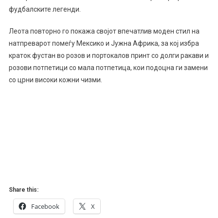
Зборуваат
фудбалските легенди.
За
Дилета
Леота повторно го покажа својот впечатлив моден стил на
–
натпреварот помеѓу Мексико и Јужна Африка, за кој избра
Погледнете
краток фустан во розов и портокалов принт со долги ракави и
Во
розови потпетици со мала потпетица, кои подоцна ги замени
Какво
со црни високи кожни чизми.
Издание
Се
Појави
На
Отворањето
На
СП
(фото)
Share this:
Facebook
X