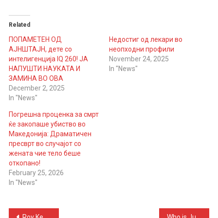
Related
ПОПАМЕТЕН ОД
Недостиг од лекари во
АЈНШТАЈН, дете со
неопходни профили
интелигенција IQ 260! ЈА
November 24, 2025
НАПУШТИ НАУКАТА И
In "News"
ЗАМИНА ВО ОВА
December 2, 2025
In "News"
Погрешна проценка за смрт
ќе закопаше убиство во
Македонија: Драматичен
пресврт во случајот со
жената чие тело беше
откопано!
February 25, 2026
In "News"
Post
Roy Keane Advises Tuchel to Bench a Big England Star
Who is Julian Quinones – The First Scorer of The 2026 World Cup Who Overshadowed Even Cristiano Ronaldo