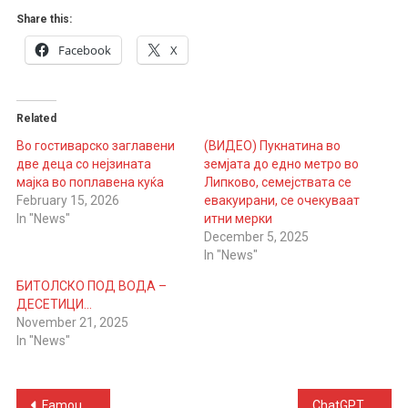
Share this:
Facebook
X
Related
Bо гостиварско заглавени
(ВИДЕО) Пукнатина во
две деца со нејзината
земјата до едно метро во
мајка во поплавена куќа
Липково, семејствата се
February 15, 2026
евакуирани, се очекуваат
In "News"
итни мерки
December 5, 2025
In "News"
БИТОЛСКО ПОД ВОДА –
ДЕСЕТИЦИ…
November 21, 2025
In "News"
Post
Famous DJ Stuns Fans With Shocking Claim About Katy Perry and Justin Trudeau: “I Dated Both”
ChatGPT is now targeting Gen Z friendships