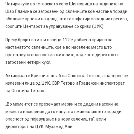
ЕВАКУИРААТ
Четири куќи во тетовското село Шипковица на падините на
ЖИТЕЛИТЕ
Шар Планина се загрозени од свлечиште кое настана поради
НА
обилните врнежи на дожд што го зафатија западниот регион,
ШИПКОВИЦА,
соопшти Центарот за управување со кризи (ЦУК).
ТЕТОВСКО
ОТКАКО
Преку бројот за итни повици 112 е добиена пријава за
СВЛЕЧИШТЕ
настанатото свлечиште, кое е во населено место што
ЗАГРОЗИ
претставува опасност за жителите, каде што директно се
4
загрозени четири куќи.
КУЌИ
Активиран е Кризниот штаб на Општина Тетово, а на терен се
излезени лица од ЦУК, СВР Тетово и Градежен инспекторат
од Општина Тетово.
„Во моментот се преземаат мерки и се дадени насоки на
месното население да го напуштат живеалиштето поради
опасност од појавување на нови свлечишта“, вели
директорот на ЦУК, Мухамед Али.