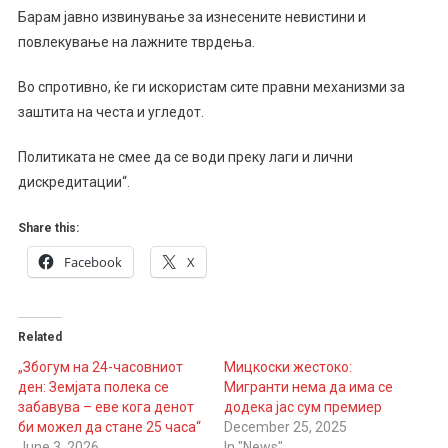
Барам јавно извинување за изнесените невистини и
повлекување на лажните тврдења.
Во спротивно, ќе ги искористам сите правни механизми за
заштита на честа и угледот.
Политиката не смее да се води преку лаги и лични
дискредитации“.
Share this:
Facebook
X
Related
„Збогум на 24-часовниот
Мицкоски жестоко:
ден: Земјата полека се
Мигранти нема да има се
забавува – еве кога денот
додека јас сум премиер
би можел да стане 25 часа“
December 25, 2025
June 3, 2026
In "News"