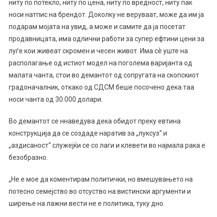
ниту по потекло, ниту по цена, ниту по вредност, ниту пак
На
Ѓорѓиевски
носи натпис на брендот. Доколку не веруваат, може да им ја
Очекува
подарам мојата на увид, а може и самите да ја посетат
Јавно
продавницата, има одлични работи за супер ефтини цени за
Извинување
луѓе кои живеат скромен и чесен живот. Има сѐ уште на
располагање од истиот модел на поголема варијанта од
малата чанта, стои во демантот од сопругата на скопскиот
градоначалник, откако од СДСМ беше посочено дека таа
носи чанта од 30.000 долари.
Во демантот се ннаведува дека обидот преку евтина
конструкција да се создаде наратив за „луксуз“ и
„аздисаност“ служејќи се со лаги и клевети во најмала рака е
безобразно.
„Не е мое да коментирам политички, но вмешувањето на
потесно семејство во отсуство на вистински аргументи и
ширење на лажни вести не е политика, туку дно.