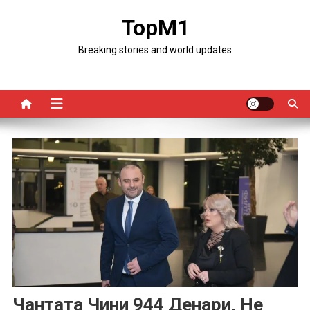
Skip
TopM1
to
content
Breaking stories and world updates
Чантата Чини 944 Денари, Не