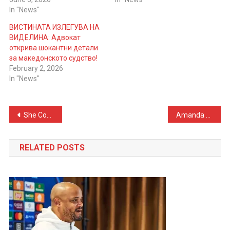
In "News"
ВИСТИНАТА ИЗЛЕГУВА НА
ВИДЕЛИНА: Адвокат
открива шокантни детали
за македонското судство!
February 2, 2026
In "News"
Post
She Covered 98 Percent of Her Body in Tattoos and the Total Cost Will Shock You
Amanda Seyfried Dazzles at Berlin Premiere of The Testament Of Ann Lee
navigation
RELATED POSTS