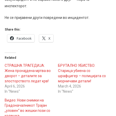
инспекторот.
Не се пријавени други повредени во инцидентот.
Share this:
Facebook
X
Related
СТРАШНА ТРАГЕДИЈА:
БРУТАЛНО УБИСТВО:
Жена пронајдена мртва во
Старица убиена со
дворот – деталите за
шрафцигер – полицијата со
злосторството ледат крв!
морничави детали!
April 6, 2026
March 4, 2026
In "News"
In "News"
Видео: Нови снимки на
Градоначалникот Трајан
„уловен“ во жешки пози со
колешка