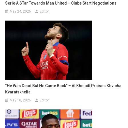
Serie A STar Towards Man United – Clubs Start Negotiations
May 24, 2026
Editor
“He Was Dead But He Came Back” – Аl Khelaifi Praises Khvicha
Kvaratskhelia
May 10, 2026
Editor