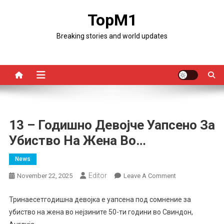
Skip
TopM1
to
content
Breaking stories and world updates
13 – Годишно Девојче Уапсено За
Убиство На Жена Во…
News
Editor
On
November 22, 2025
Leave A Comment
13
–
Тринаесетгодишна девојка е уапсена под сомнение за
Годишно
убиство на жена во нејзините 50-ти години во Свиндон,
Девојче