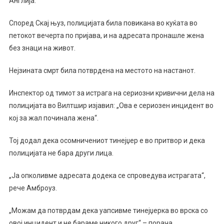
Англија.
Уапсено
За
Според Скај њуз, полицијата била повикана во куќата во
Убиство
петокот вечерта по пријава, и на адресата пронашле жена
На
без знаци на живот.
Жена
Во…
Нејзината смрт била потврдена на местото на настанот.
Инспектор од тимот за истрага на сериозни кривични дела на
полицијата во Вилтшир изјавил: „Ова е сериозен инцидент во
кој за жал починала жена“.
Тој додал дека осомничениот тинејџер е во притвор и дека
полицијата не бара други лица.
„Ја опколивме адресата додека се спроведува истрагата“,
рече Амброуз.
„Можам да потврдам дека уапсивме тинејџерка во врска со
овој инцидент и не бараме никого друг“ – порача