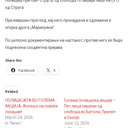
полиција при ОВР Струга, од слобода го лишија лице на (37)
Дрога
од Струга.
Кај
Лице
При извршен преглед, кај него пронајдена и одземена е
Од
опојна дрога „Марихуана“.
Струга
По целосно документирање на настанот, против него ќе биде
поднесена соодветна пријава.
Share this:
Facebook
X
Related
ПОЛИЦИЈАТА ВО ГОЛЕМА
Голема полициска акција –
АКЦИЈА: Апсење на повеќе
Пет лица лишени од
локации!
слобода во Битола, Прилеп
March 24, 2026
и Скопје
In "News"
June 12, 2026