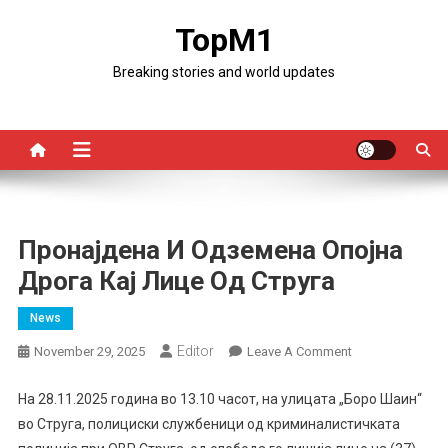
Skip
TopM1
to
content
Breaking stories and world updates
Пронајдена И Одземена Опојна
Дрога Кај Лице Од Струга
News
Editor
On
November 29, 2025
Leave A Comment
Пронајдена
И
На 28.11.2025 година во 13.10 часот, на улицата „Боро Шаин“
Одземена
во Струга, полициски службеници од криминалистичката
Опојна