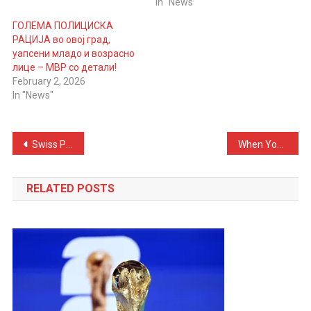
In "News"
ГОЛЕМА ПОЛИЦИСКА
РАЦИЈА во овој град,
уапсени младо и возрасно
лице – МВР со детали!
February 2, 2026
In "News"
Post
Swiss Pensioner Scammed by Fake Brad Pitt Loses Nearly 100,000 Dollars and Waits Weeks in a Hotel for Him
When Your Mind Becomes Your Enemy: How to Stop Judgment, Fear, and “Turn Off” the Inner Critic
navigation
RELATED POSTS