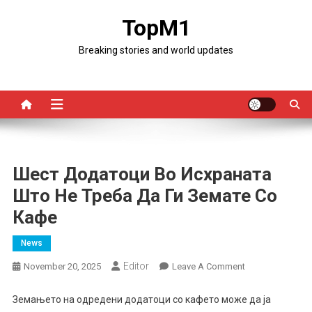
Skip
TopM1
to
content
Breaking stories and world updates
Шест Додатоци Во Исхраната
Што Не Треба Да Ги Земате Со
Кафе
News
Editor
On
November 20, 2025
Leave A Comment
Шест
Додатоци
Земањето на одредени додатоци со кафето може да ја