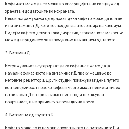
Кофеинот може да се меша во апсорпцијата на калциум од
храната и додатоците во исхраната.
Некои истражувања сугерираат дека кафето може да влијае
и на витаминот Д, кој е неопходен за апсорпција на калциум.
Бидејќи кафето делува како диуретик, зголеменото мокрење
може да придонесе за излачување на калциум од телото.
3. Витамин Д
Истражувањата сугерираат дека кофеинот може да ја
намали ефикасноста на витаминот Д преку мешање во
неговите рецептори. Други студии покажуваат дека луѓето
кои консумираат повеќе кофеин често имаат пониски нивоа
на витамин Д во крвта, иако овие наоди покажуваат
поврзаност, а не причинско-последична врска.
4. Витамини од групата Б
Кафето може да ја намали апсорпцијата на витамините Б и