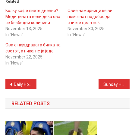
Related
Kолку кафе пиете дневно?
Овие намирници ќе ви
Медицината вели дека ова
помогнат подобро да
се безбедни количини.
спиете цела ноќ
November 13, 2025
November 30, 2025
In "News"
In "News"
Ова е најздравата билка на
светот, а никој не ја јаде
November 22, 2025
In "News"
Post
Daily Horoscope for Friday, November 21, 2025
Sunday Horoscope – Love Filled With Potential and Hidden Traps
navigation
RELATED POSTS