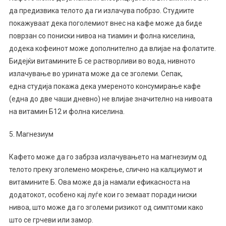
да предизвика телото да ги излачува побрзо. Студиите
покажуваат дека поголемиот внес на кафе може да биде
поврзан со пониски нивоа на тиамин и фолна киселина,
додека кофеинот може дополнително да влијае на фолатите.
Бидејќи витамините Б се растворливи во вода, нивното
излачување во урината може да се зголеми. Сепак,
една студија покажа дека умереното консумирање кафе
(една до две чаши дневно) не влијае значително на нивоата
на витамин Б12 и фолна киселина.
5. Магнезиум
Кафето може да го забрза излачувањето на магнезиум од
телото преку зголемено мокрење, слично на калциумот и
витамините Б. Ова може да ја намали ефикасноста на
додатокот, особено кај луѓе кои го земаат поради ниски
нивоа, што може да го зголеми ризикот од симптоми како
што се грчеви или замор.