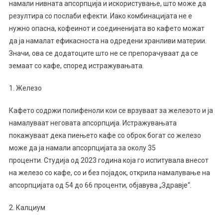
Во
намали нивната апсорпција и искористување, што може да
Исхраната
резултира со послаби ефекти. Иако комбинацијата не е
Што
нужно опасна, кофеинот и соединенијата во кафето можат
Не
да ја намалат ефикасноста на одредени хранливи материи.
Треба
Значи, ова се додатоците што не се препорачуваат да се
Да
земаат со кафе, според истражувањата.
Ги
Земате
1. Железо
Со
Кафе
Кафето содржи полифеноли кои се врзуваат за железото и ја
намалуваат неговата апсорпција. Истражувањата
покажуваат дека пиењето кафе со оброк богат со железо
може да ја намали апсорпцијата за околу 35
проценти. Студија од 2023 година која го испитувала внесот
на железо со кафе, со и без појадок, открила намалување на
апсорпцијата од 54 до 66 проценти, објавува „Здравје“.
2. Калциум