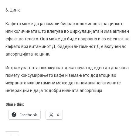
6. Цинк
Кафето може да ја намали биорасположивоста на цинкот,
или количината што влегува во циркулацијата и има активен
ефект во телото. Ова може да биде поврзано и со ефектот на
кафето врз витаминот Д, бидејќи витаминот Д е вклучен во
апсорпцијата на цинк.
Истражувањата покажуваат дека пауза од еден до два часа
помеѓу консумирањето кафе и земањето додатоци во
исхраната или витамини може да ги намали негативните
интеракции и да ја подобри нивната апсорпција.
Share this:
Facebook
X