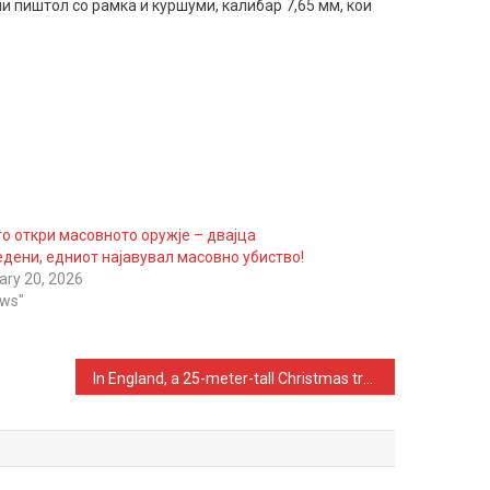
и пиштол со рамка и куршуми, калибар 7,65 мм, кои
о откри масовното оружје – двајца
дени, едниот најавувал масовно убиство!
ary 20, 2026
ews"
In England, a 25-meter-tall Christmas tree made of 100,000 balloons is raised