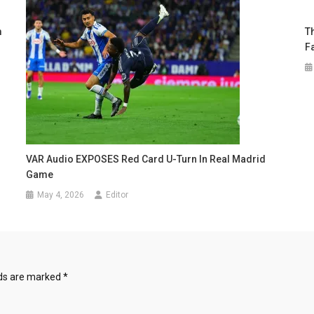
m
T
F
VAR Audio EXPOSES Red Card U-Turn In Real Madrid
Game
May 4, 2026
Editor
lds are marked
*