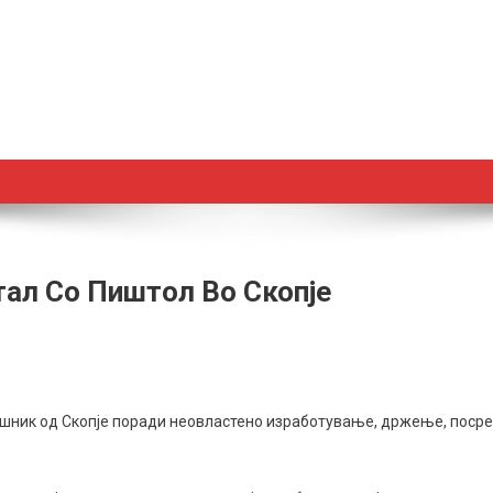
ал Со Пиштол Во Скопје
наесетгодишник
ишник од Скопје поради неовластено изработување, држење, посре
л