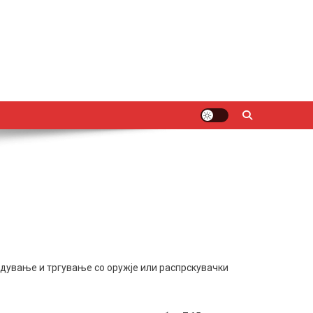
дување и тргување со оружје или распрскувачки