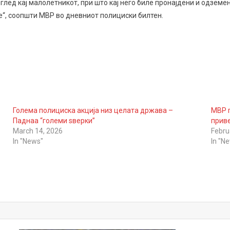
ол
ед кај малолетникот, при што кај него биле пронајдени и одземен
е“, соопшти МВР во дневниот полициски билтен.
е
Голема полициска акција низ целата држава –
МВР г
Паднаа “големи ѕверки”
приве
March 14, 2026
Febru
In "News"
In "N