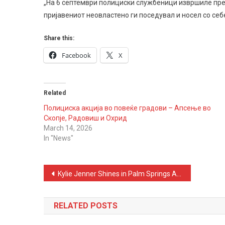
Пишт
„На 6 септември полициски службеници извршиле прегл
Во
пријавениот неовластено ги поседувал и носел со себ
Скопј
Share this:
Facebook
X
Related
Полициска акција во повеќе градови – Апсење во
Скопје, Радовиш и Охрид
March 14, 2026
In "News"
Post
Kylie Jenner Shines in Palm Springs Amid Timothée Chalamet’s Absence
navigation
RELATED POSTS