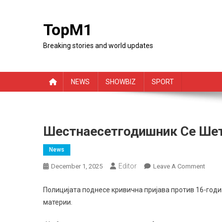
Skip
to
TopM1
content
Breaking stories and world updates
NEWS
SHOWBIZ
SPORT
Шестнаесетгодишник Се Шет
News
Editor
On
December 1, 2025
Leave A Comment
Шест
Се
Полицијата поднесе кривична пријава против 16-год
Шета
материи.
Со