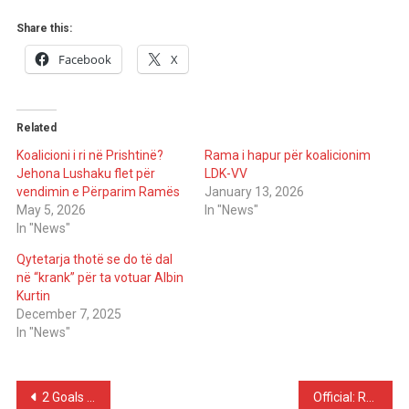
Share this:
Facebook
X
Related
Koalicioni i ri në Prishtinë?
Rama i hapur për koalicionim
Jehona Lushaku flet për
LDK-VV
vendimin e Përparim Ramës
January 13, 2026
May 5, 2026
In "News"
In "News"
Qytetarja thotë se do të dal
në “krank” për ta votuar Albin
Kurtin
December 7, 2025
In "News"
Post
2 Goals & 3 Red Cards – Mexico 2 – 0 South Africa
Official: Real Madrid Sign Bernardo Silva