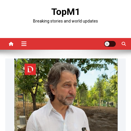
Skip
TopM1
to
content
Breaking stories and world updates