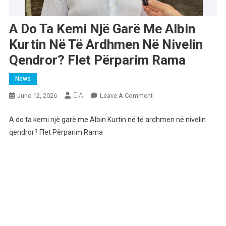
A Do Ta Kemi Një Garë Me Albin
Kurtin Në Të Ardhmen Në Nivelin
Qendror? Flet Përparim Rama
News
E.A
On
June 12, 2026
Leave A Comment
A
Do
A do ta kemi një garë me Albin Kurtin në të ardhmen në nivelin
Ta
qendror? Flet Përparim Rama
Kemi
Një
Garë
Me
Albin
Kurtin
Në
Të