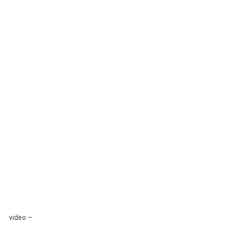
Ardhmen
Në
Nivelin
Qendror?
Flet
Përparim
Rama
video –