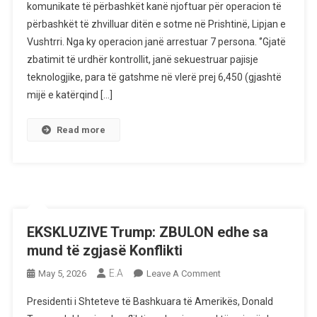
komunikate të përbashkët kanë njoftuar për operacion të
Madh:
përbashkët të zhvilluar ditën e sotme në Prishtinë, Lipjan e
Arrestohen
Vushtrri. Nga ky operacion janë arrestuar 7 persona. ‘’Gjatë
7
Persona
zbatimit të urdhër kontrollit, janë sekuestruar pajisje
Për
teknologjike, para të gatshme në vlerë prej 6,450 (gjashtë
Shpronësime
mijë e katërqind […]
Të
Kundërligjshme
Read more
EKSKLUZIVE Trump: ZBULON edhe sa
mund të zgjasë Konflikti
E.A
On
May 5, 2026
Leave A Comment
EKSKLUZIVE
Presidenti i Shteteve të Bashkuara të Amerikës, Donald
Trump: