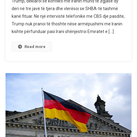
Trump, deklaroi se konflikti me Iranin mund të zgjasë dy
ZBULON
deri në tre javë të tjera dhe vlerësoi se SHBA-të tashmë
Edhe
kanë fituar. Në një intervistë telefonike me CBS dje pasdite,
Sa
Mund
Trump nuk pranoi të thoshte nëse armëpushimi me Iranin
Të
kishte përfunduar pasi Irani shënjestroi Emiratet e […]
Zgjasë
Konflikti
Read more