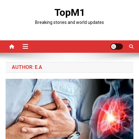
Skip
TopM1
to
content
Breaking stories and world updates
AUTHOR:
E.A