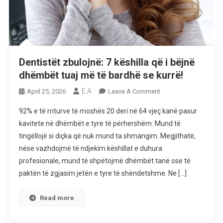
Dentistët zbulojnë: 7 këshilla që i bëjnë
dhëmbët tuaj më të bardhë se kurrë!
E.A
On
April 25, 2026
Leave A Comment
Dentistët
92% e të rriturve të moshës 20 deri në 64 vjeç kanë pasur
Zbulojnë:
kavitete në dhëmbët e tyre të përhershëm. Mund të
7
tingëllojë si diçka që nuk mund ta shmangim. Megjithatë,
Këshilla
nëse vazhdojmë të ndjekim këshillat e duhura
Që
I
profesionale, mund të shpëtojmë dhëmbët tanë ose të
Bëjnë
paktën të zgjasim jetën e tyre të shëndetshme. Ne […]
Dhëmbët
Tuaj
Read more
Më
Të