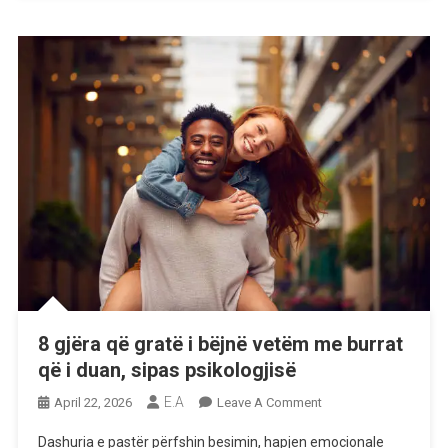
Bardhë
Se
Kurrë!
8 gjëra që gratë i bëjnë vetëm me burrat
që i duan, sipas psikologjisë
E.A
On
April 22, 2026
Leave A Comment
8
Dashuria e pastër përfshin besimin, hapjen emocionale
Gjëra