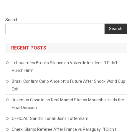
Search
Search
RECENT POSTS
Tchouaméni Breaks Silence on Valverde Incident: “I Didn’t
Punch Him”
Brazil Confirm Carlo Ancelotti’s Future After Shock World Cup
Exit
Juventus Close In on Real Madrid Star as Mourinho Holds the
Final Decision
OFFICIAL: Sandro Tonali Joins Tottenham
Cherki Slams Referee After France vs Paraguay: “I Didn’t