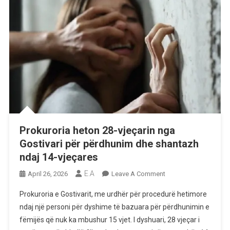
Prokuroria heton 28-vjeçarin nga
Gostivari për përdhunim dhe shantazh
ndaj 14-vjeçares
E.A
On
April 26, 2026
Leave A Comment
Prokuroria
Prokuroria e Gostivarit, me urdhër për procedurë hetimore
Heton
ndaj një personi për dyshime të bazuara për përdhunimin e
28-
fëmijës që nuk ka mbushur 15 vjet. I dyshuari, 28 vjeçar i
Vjeçarin