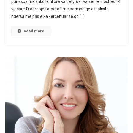
punësuar në shkollë fillore ka detyruar vajzën e moshës 14
Nga
Gostivari
vjeçare t’i dërgojë fotografi me përmbajtje eksplicite,
Për
ndërsa më pas e ka kërcënuar se do […]
Përdhunim
Dhe
Read more
Shantazh
Ndaj
14-
Vjeçares