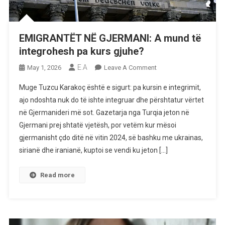
EMIGRANTËT NË GJERMANI: A mund të
integrohesh pa kurs gjuhe?
E.A
On
May 1, 2026
Leave A Comment
EMIGRANTËT
Muge Tuzcu Karakoç është e sigurt: pa kursin e integrimit,
NË
ajo ndoshta nuk do të ishte integruar dhe përshtatur vërtet
GJERMANI:
në Gjermanideri më sot. Gazetarja nga Turqia jeton në
A
Gjermani prej shtatë vjetësh, por vetëm kur mësoi
Mund
Të
gjermanisht çdo ditë në vitin 2024, së bashku me ukrainas,
Integrohesh
sirianë dhe iranianë, kuptoi se vendi ku jeton […]
Pa
Kurs
Read more
Gjuhe?