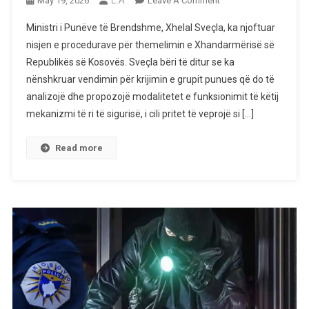
E.A
May 19, 2026
Leave A Comment
VENDIM
Ministri i Punëve të Brendshme, Xhelal Sveçla, ka njoftuar
I
nisjen e procedurave për themelimin e Xhandarmërisë së
RËNDËSISHËM:
Republikës së Kosovës. Sveçla bëri të ditur se ka
Sveçla
nënshkruar vendimin për krijimin e grupit punues që do të
Njofton
Hapin
analizojë dhe propozojë modalitetet e funksionimit të këtij
E
mekanizmi të ri të sigurisë, i cili pritet të veprojë si […]
Ri
Në
Read more
Sektorin
E
Sigurisë