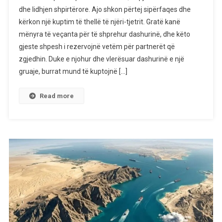
dhe lidhjen shpirtërore. Ajo shkon përtej sipërfaqes dhe
Që
kërkon një kuptim të thellë të njëri-tjetrit. Gratë kanë
Gratë
mënyra të veçanta për të shprehur dashurinë, dhe këto
I
Bëjnë
gjeste shpesh i rezervojnë vetëm për partnerët që
Vetëm
zgjedhin. Duke e njohur dhe vlerësuar dashurinë e një
Me
gruaje, burrat mund të kuptojnë […]
Burrat
Që
Read more
I
Duan,
Sipas
Psikologjisë