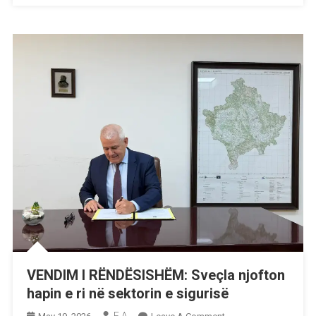
Vonë
Se
Vuajnë
Nga
Kjo
Sëmundje
VENDIM I RËNDËSISHËM: Sveçla njofton
hapin e ri në sektorin e sigurisë
On