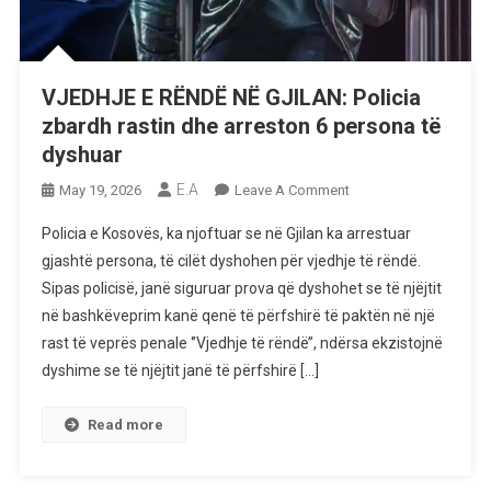
VJEDHJE E RËNDË NË GJILAN: Policia
zbardh rastin dhe arreston 6 persona të
dyshuar
E.A
On
May 19, 2026
Leave A Comment
VJEDHJE
Policia e Kosovës, ka njoftuar se në Gjilan ka arrestuar
E
gjashtë persona, të cilët dyshohen për vjedhje të rëndë.
RËNDË
Sipas policisë, janë siguruar prova që dyshohet se të njëjtit
NË
në bashkëveprim kanë qenë të përfshirë të paktën në një
GJILAN:
Policia
rast të veprës penale ‘’Vjedhje të rëndë’’, ndërsa ekzistojnë
Zbardh
dyshime se të njëjtit janë të përfshirë […]
Rastin
Dhe
Read more
Arreston
6