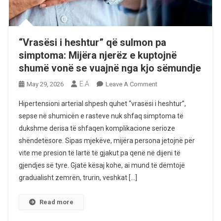
“Vrasësi i heshtur” që sulmon pa
simptoma: Mijëra njerëz e kuptojnë
shumë vonë se vuajnë nga kjo sëmundje
E.A
On
May 29, 2026
Leave A Comment
“Vrasësi
Hipertensioni arterial shpesh quhet “vrasësi i heshtur”,
I
sepse në shumicën e rasteve nuk shfaq simptoma të
Heshtur”
dukshme derisa të shfaqen komplikacione serioze
Që
shëndetësore. Sipas mjekëve, mijëra persona jetojnë për
Sulmon
Pa
vite me presion të lartë të gjakut pa qenë në dijeni të
Simptoma:
gjendjes së tyre. Gjatë kësaj kohe, ai mund të dëmtojë
Mijëra
gradualisht zemrën, trurin, veshkat […]
Njerëz
E
Read more
Kuptojnë
Shumë