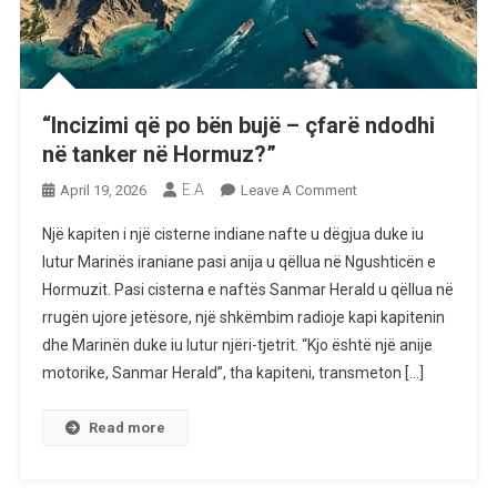
“Incizimi që po bën bujë – çfarë ndodhi
në tanker në Hormuz?”
E.A
On
April 19, 2026
Leave A Comment
“Incizimi
Një kapiten i një cisterne indiane nafte u dëgjua duke iu
Që
lutur Marinës iraniane pasi anija u qëllua në Ngushticën e
Po
Hormuzit. Pasi cisterna e naftës Sanmar Herald u qëllua në
Bën
rrugën ujore jetësore, një shkëmbim radioje kapi kapitenin
Bujë
–
dhe Marinën duke iu lutur njëri-tjetrit. “Kjo është një anije
Çfarë
motorike, Sanmar Herald”, tha kapiteni, transmeton […]
Ndodhi
Në
Read more
Tanker
Në
Hormuz?”