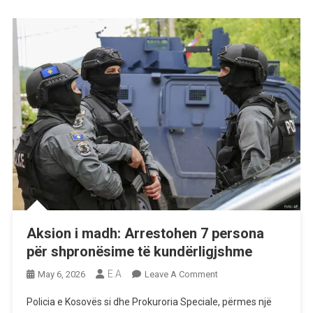
Persona
Të
Dyshuar
Aksion i madh: Arrestohen 7 persona
për shpronësime të kundërligjshme
E.A
On
May 6, 2026
Leave A Comment
Aksion
Policia e Kosovës si dhe Prokuroria Speciale, përmes një
I