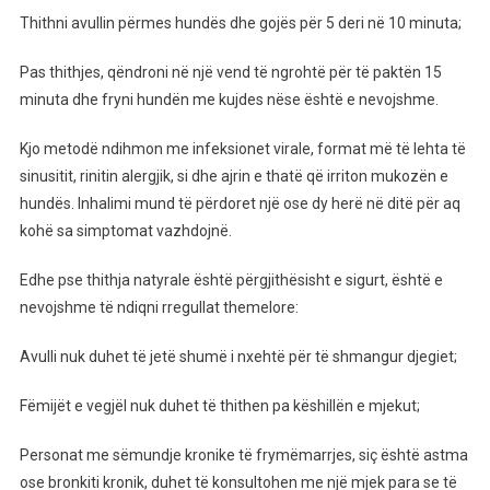
Thithni avullin përmes hundës dhe gojës për 5 deri në 10 minuta;
Pas thithjes, qëndroni në një vend të ngrohtë për të paktën 15
minuta dhe fryni hundën me kujdes nëse është e nevojshme.
Kjo metodë ndihmon me infeksionet virale, format më të lehta të
sinusitit, rinitin alergjik, si dhe ajrin e thatë që irriton mukozën e
hundës. Inhalimi mund të përdoret një ose dy herë në ditë për aq
kohë sa simptomat vazhdojnë.
Edhe pse thithja natyrale është përgjithësisht e sigurt, është e
nevojshme të ndiqni rregullat themelore:
Avulli nuk duhet të jetë shumë i nxehtë për të shmangur djegiet;
Fëmijët e vegjël nuk duhet të thithen pa këshillën e mjekut;
Personat me sëmundje kronike të frymëmarrjes, siç është astma
ose bronkiti kronik, duhet të konsultohen me një mjek para se të