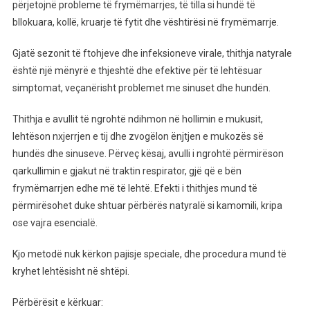
Ftohje
përjetojnë probleme të frymëmarrjes, të tilla si hundë të
Dhe
bllokuara, kollë, kruarje të fytit dhe vështirësi në frymëmarrje.
Hundë
Të
Gjatë sezonit të ftohjeve dhe infeksioneve virale, thithja natyrale
Bllokuara?
është një mënyrë e thjeshtë dhe efektive për të lehtësuar
Kjo
simptomat, veçanërisht problemet me sinuset dhe hundën.
Metodë
E
Thithja e avullit të ngrohtë ndihmon në hollimin e mukusit,
Thjeshtë
lehtëson nxjerrjen e tij dhe zvogëlon ënjtjen e mukozës së
Mund
hundës dhe sinuseve. Përveç kësaj, avulli i ngrohtë përmirëson
T’i
qarkullimin e gjakut në traktin respirator, gjë që e bën
Lehtësojë
frymëmarrjen edhe më të lehtë. Efekti i thithjes mund të
Simptomat
përmirësohet duke shtuar përbërës natyralë si kamomili, kripa
ose vajra esencialë.
Kjo metodë nuk kërkon pajisje speciale, dhe procedura mund të
kryhet lehtësisht në shtëpi.
Përbërësit e kërkuar: