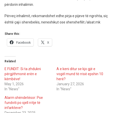
përdorin inhalimin.
Përveç inhalimit, rekomandohet edhe pirja e pijeve të ngrohta, siç
është çaji i sherebelës, nenexhikut ose xhenxhefilit./alsat.mk
Share this:
Facebook
X
Related
E FUNDIT: Si ta zhdukni
A e keni ditur se kjo gjë e
përgjithmonë erën e
vogël mund të rrisë epshin 10
këmbëve!
herë?
May 1, 2026
January 27, 2026
In "News"
In "News"
Alarm shëndetësor: Pse
fundviti po sjell rritje të
infarkteve?
December 23, 2025