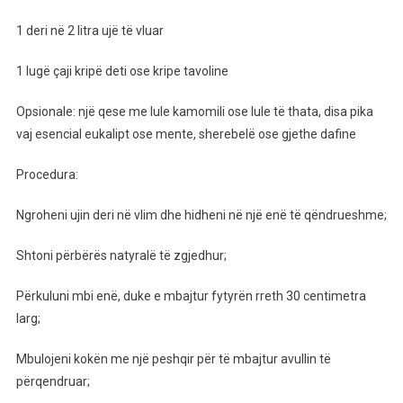
1 deri në 2 litra ujë të vluar
1 lugë çaji kripë deti ose kripe tavoline
Opsionale: një qese me lule kamomili ose lule të thata, disa pika
vaj esencial eukalipt ose mente, sherebelë ose gjethe dafine
Procedura:
Ngroheni ujin deri në vlim dhe hidheni në një enë të qëndrueshme;
Shtoni përbërës natyralë të zgjedhur;
Përkuluni mbi enë, duke e mbajtur fytyrën rreth 30 centimetra
larg;
Mbulojeni kokën me një peshqir për të mbajtur avullin të
përqendruar;