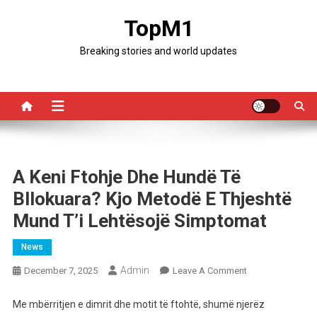
Skip
TopM1
to
content
Breaking stories and world updates
A Keni Ftohje Dhe Hundë Të
Bllokuara? Kjo Metodë E Thjeshtë
Mund T’i Lehtësojë Simptomat
News
Admin
On
December 7, 2025
Leave A Comment
A
Keni
Me mbërritjen e dimrit dhe motit të ftohtë, shumë njerëz