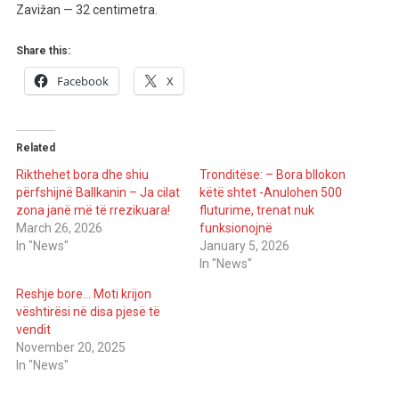
Zavižan — 32 centimetra.
Share this:
Facebook
X
Related
Rikthehet bora dhe shiu
Tronditëse: – Bora bllokon
përfshijnë Ballkanin – Ja cilat
këtë shtet -Anulohen 500
zona janë më të rrezikuara!
fluturime, trenat nuk
March 26, 2026
funksionojnë
In "News"
January 5, 2026
In "News"
Reshje bore… Moti krijon
vështirësi në disa pjesë të
vendit
November 20, 2025
In "News"