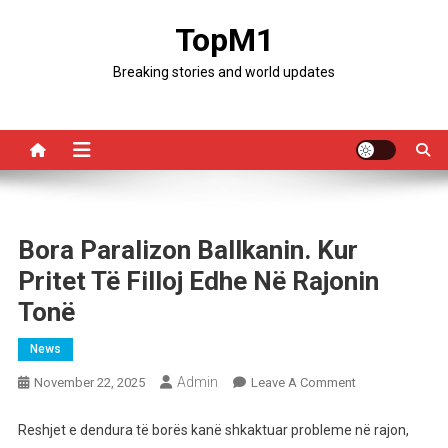
Skip
TopM1
to
content
Breaking stories and world updates
Bora Paralizon Ballkanin. Kur
Pritet Të Filloj Edhe Në Rajonin
Tonë
News
Admin
On
November 22, 2025
Leave A Comment
Bora
Paralizon
Reshjet e dendura të borës kanë shkaktuar probleme në rajon,