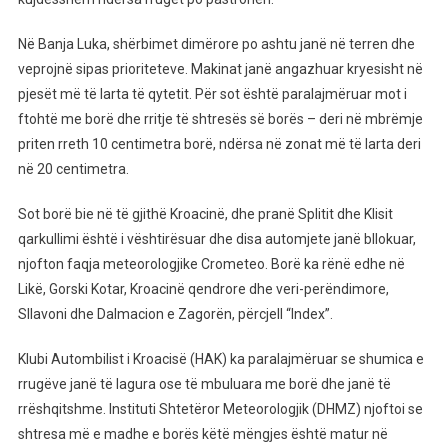
Në Banja Luka, shërbimet dimërore po ashtu janë në terren dhe
veprojnë sipas prioriteteve. Makinat janë angazhuar kryesisht në
pjesët më të larta të qytetit. Për sot është paralajmëruar mot i
ftohtë me borë dhe rritje të shtresës së borës – deri në mbrëmje
priten rreth 10 centimetra borë, ndërsa në zonat më të larta deri
në 20 centimetra.
Sot borë bie në të gjithë Kroacinë, dhe pranë Splitit dhe Klisit
qarkullimi është i vështirësuar dhe disa automjete janë bllokuar,
njofton faqja meteorologjike Crometeo. Borë ka rënë edhe në
Likë, Gorski Kotar, Kroacinë qendrore dhe veri-perëndimore,
Sllavoni dhe Dalmacion e Zagorën, përcjell “Index”.
Klubi Autombilist i Kroacisë (HAK) ka paralajmëruar se shumica e
rrugëve janë të lagura ose të mbuluara me borë dhe janë të
rrëshqitshme. Instituti Shtetëror Meteorologjik (DHMZ) njoftoi se
shtresa më e madhe e borës këtë mëngjes është matur në