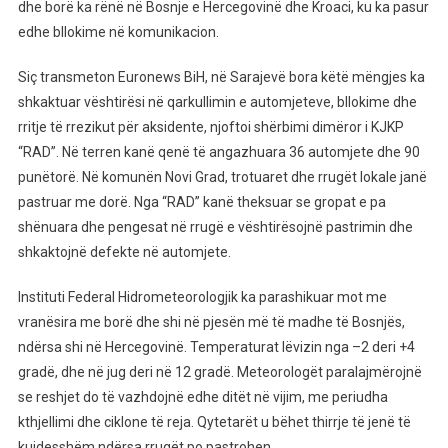
Ballkanin.
dhe borë ka rënë në Bosnje e Hercegovinë dhe Kroaci, ku ka pasur
Kur
edhe bllokime në komunikacion.
Pritet
Të
Siç transmeton Euronews BiH, në Sarajevë bora këtë mëngjes ka
Filloj
shkaktuar vështirësi në qarkullimin e automjeteve, bllokime dhe
Edhe
rritje të rrezikut për aksidente, njoftoi shërbimi dimëror i KJKP
Në
“RAD”. Në terren kanë qenë të angazhuara 36 automjete dhe 90
Rajonin
punëtorë. Në komunën Novi Grad, trotuaret dhe rrugët lokale janë
Tonë
pastruar me dorë. Nga “RAD” kanë theksuar se gropat e pa
shënuara dhe pengesat në rrugë e vështirësojnë pastrimin dhe
shkaktojnë defekte në automjete.
Instituti Federal Hidrometeorologjik ka parashikuar mot me
vranësira me borë dhe shi në pjesën më të madhe të Bosnjës,
ndërsa shi në Hercegovinë. Temperaturat lëvizin nga –2 deri +4
gradë, dhe në jug deri në 12 gradë. Meteorologët paralajmërojnë
se reshjet do të vazhdojnë edhe ditët në vijim, me periudha
kthjellimi dhe ciklone të reja. Qytetarët u bëhet thirrje të jenë të
kujdesshëm ndërsa rrugët po pastrohen.