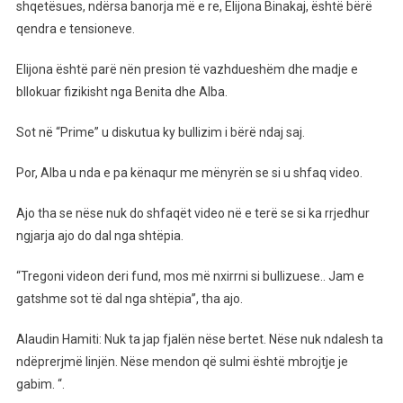
Ashpër
shqetësues, ndërsa banorja më e re, Elijona Binakaj, është bërë
Mes
qendra e tensioneve.
Alaudinit
Dhe
Elijona është parë nën presion të vazhdueshëm dhe madje e
Albës,
bllokuar fizikisht nga Benita dhe Alba.
Kjo
E
Sot në “Prime” u diskutua ky bullizim i bërë ndaj saj.
Fundit
Kërcënon
Por, Alba u nda e pa kënaqur me mënyrën se si u shfaq video.
Me
Këtë
Ajo tha se nëse nuk do shfaqët video në e terë se si ka rrjedhur
Gjë
ngjarja ajo do dal nga shtëpia.
“Tregoni videon deri fund, mos më nxirrni si bullizuese.. Jam e
gatshme sot të dal nga shtëpia”, tha ajo.
Alaudin Hamiti: Nuk ta jap fjalën nëse bertet. Nëse nuk ndalesh ta
ndëprerjmë linjën. Nëse mendon që sulmi është mbrojtje je
gabim. “.