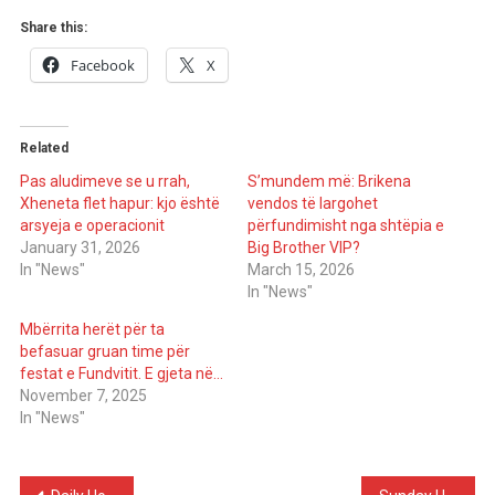
Share this:
Facebook
X
Related
Pas aludimeve se u rrah,
S’mundem më: Brikena
Xheneta flet hapur: kjo është
vendos të largohet
arsyeja e operacionit
përfundimisht nga shtëpia e
January 31, 2026
Big Brother VIP?
In "News"
March 15, 2026
In "News"
Mbërrita herët për ta
befasuar gruan time për
festat e Fundvitit. E gjeta në…
November 7, 2025
In "News"