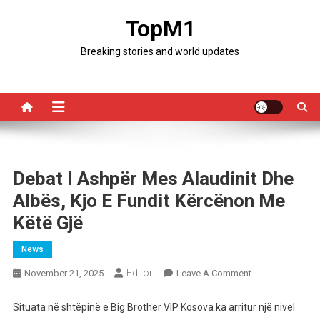
Skip
TopM1
to
content
Breaking stories and world updates
Debat I Ashpër Mes Alaudinit Dhe
Albës, Kjo E Fundit Kërcënon Me
Këtë Gjë
News
Editor
On
November 21, 2025
Leave A Comment
Debat
I
Situata në shtëpinë e Big Brother VIP Kosova ka arritur një nivel