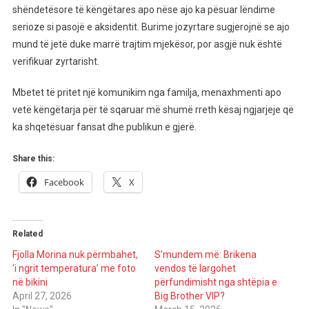
shëndetësore të këngëtares apo nëse ajo ka pësuar lëndime
serioze si pasojë e aksidentit. Burime jozyrtare sugjerojnë se ajo
mund të jetë duke marrë trajtim mjekësor, por asgjë nuk është
verifikuar zyrtarisht.
Mbetet të pritet një komunikim nga familja, menaxhmenti apo
vetë këngëtarja për të sqaruar më shumë rreth kësaj ngjarjeje që
ka shqetësuar fansat dhe publikun e gjerë.
Share this:
Facebook
X
Related
Fjolla Morina nuk përmbahet,
S’mundem më: Brikena
‘i ngrit temperatura’ me foto
vendos të largohet
në bikini
përfundimisht nga shtëpia e
April 27, 2026
Big Brother VIP?