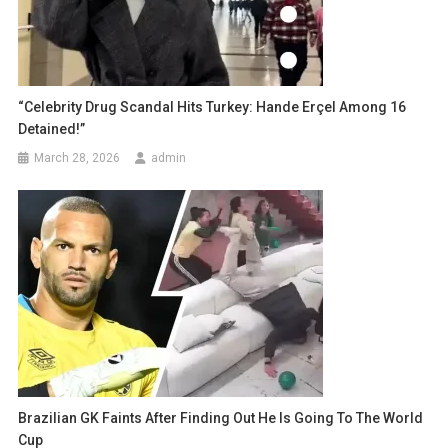
“Celebrity Drug Scandal Hits Turkey: Hande Erçel Among 16
Detained!”
March 28, 2026
admin
Brazilian GK Faints After Finding Out He Is Going To The World
Cup