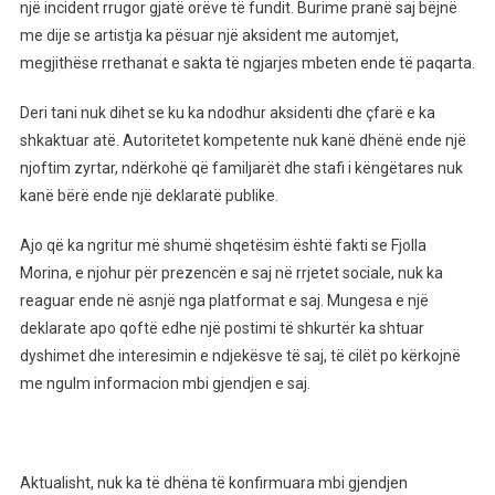
Fjolla
një incident rrugor gjatë orëve të fundit. Burime pranë saj bëjnë
Morina,
me dije se artistja ka pësuar një aksident me automjet,
Dalin
megjithëse rrethanat e sakta të ngjarjes mbeten ende të paqarta.
Pamjet
Nga
Deri tani nuk dihet se ku ka ndodhur aksidenti dhe çfarë e ka
Vendngjarja
shkaktuar atë. Autoritetet kompetente nuk kanë dhënë ende një
njoftim zyrtar, ndërkohë që familjarët dhe stafi i këngëtares nuk
kanë bërë ende një deklaratë publike.
Ajo që ka ngritur më shumë shqetësim është fakti se Fjolla
Morina, e njohur për prezencën e saj në rrjetet sociale, nuk ka
reaguar ende në asnjë nga platformat e saj. Mungesa e një
deklarate apo qoftë edhe një postimi të shkurtër ka shtuar
dyshimet dhe interesimin e ndjekësve të saj, të cilët po kërkojnë
me ngulm informacion mbi gjendjen e saj.
Aktualisht, nuk ka të dhëna të konfirmuara mbi gjendjen