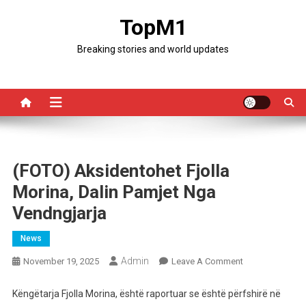
Skip
TopM1
to
content
Breaking stories and world updates
(FOTO) Aksidentohet Fjolla
Morina, Dalin Pamjet Nga
Vendngjarja
News
Admin
On
November 19, 2025
Leave A Comment
(FOTO)
Aksidentohet
Këngëtarja Fjolla Morina, është raportuar se është përfshirë në