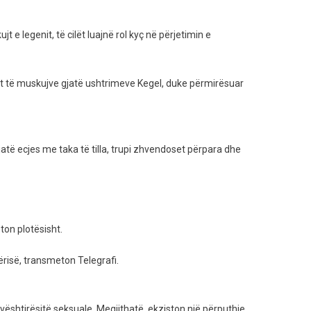
e legenit, të cilët luajnë rol kyç në përjetimin e
zimit të muskujve gjatë ushtrimeve Kegel, duke përmirësuar
të ecjes me taka të tilla, trupi zhvendoset përpara dhe
ton plotësisht.
ërisë, transmeton Telegrafi.
vështirësitë seksuale. Megjithatë, ekziston një përputhje