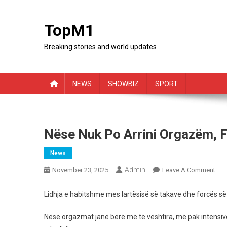
Skip
to
TopM1
content
Breaking stories and world updates
NEWS
SHOWBIZ
SPORT
Nëse Nuk Po Arrini Orgazëm, 
News
Admin
On
November 23, 2025
Leave A Comment
Nës
Nuk
Lidhja e habitshme mes lartësisë së takave dhe forcës 
Po
Arri
Nëse orgazmat janë bërë më të vështira, më pak intensive