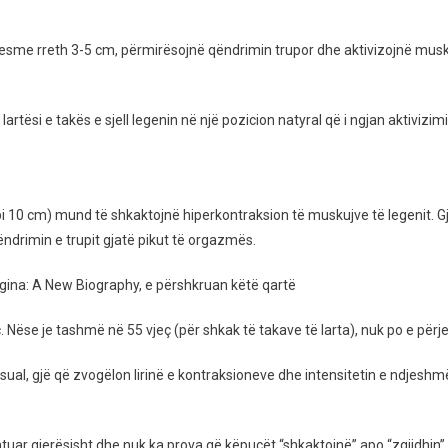
azëm,
n
nd
esme rreth 3-5 cm, përmirësojnë qëndrimin trupor dhe aktivizojnë muskujt 
ë
ucët
 lartësi e takës e sjell legenin në një pozicion natyral që i ngjan aktivi
a-
 10 cm) mund të shkaktojnë hiperkontraksion të muskujve të legenit. Gja
ëndrimin e trupit gjatë pikut të orgazmës.
agina: A New Biography, e përshkruan këtë qartë
Nëse je tashmë në 55 vjeç (për shkak të takave të larta), nuk po e përje
sual, gjë që zvogëlon lirinë e kontraksioneve dhe intensitetin e ndjeshm
uar gjerësisht dhe nuk ka prova që këpucët “shkaktojnë” apo “zgjidhin” 