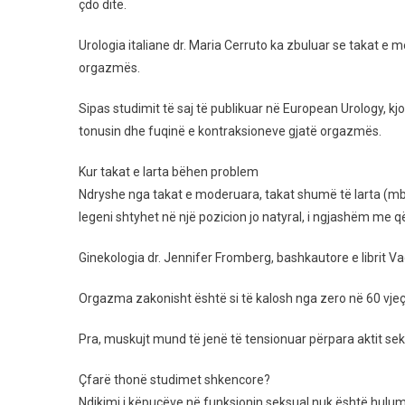
Org
çdo ditë.
Faji
Mu
Urologia italiane dr. Maria Cerruto ka zbuluar se takat e m
Ta
orgazmës.
Ken
Këp
Sipas studimit të saj të publikuar në European Urology, kjo
Tuaj
tonusin dhe fuqinë e kontraksioneve gjatë orgazmës.
Ja
Pse
Kur takat e larta bëhen problem
Ndryshe nga takat e moderuara, takat shumë të larta (mbi
legeni shtyhet në një pozicion jo natyral, i ngjashëm me q
Ginekologia dr. Jennifer Fromberg, bashkautore e librit V
Orgazma zakonisht është si të kalosh nga zero në 60 vjeç. 
Pra, muskujt mund të jenë të tensionuar përpara aktit sek
Çfarë thonë studimet shkencore?
Ndikimi i këpucëve në funksionin seksual nuk është hulumt