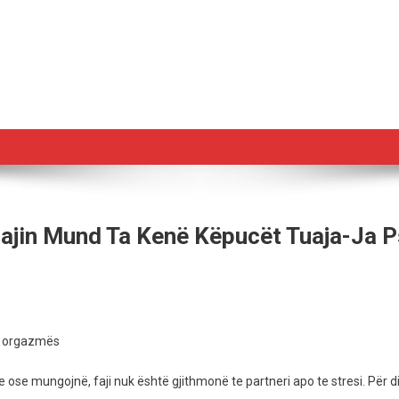
Fajin Mund Ta Kenë Këpucët Tuaja-Ja 
e
së orgazmës
ni
 ose mungojnë, faji nuk është gjithmonë te partneri apo te stresi. Për