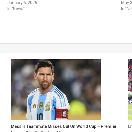
January 6, 2026
May 3
In "News"
In "N
Messi’s Teammate Misses Out On World Cup – Premier
L