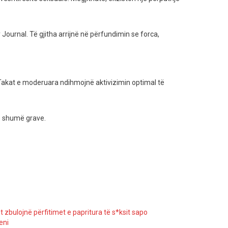
ournal. Të gjitha arrijnë në përfundimin se forca,
 Takat e moderuara ndihmojnë aktivizimin optimal të
të shumë grave.
t zbulojnë përfitimet e papritura të s*ksit sapo
eni