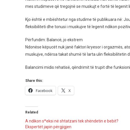
mes studimeve që tregojnë se muskujt e fortë të legenit 
Kjo është e mbështetur nga studime të publikuara në: Jour
fleksibiliteti dhe tonusi i muskujve të legenit ndikon pozi
Përfundim: Balancë, jo ekstrem
Ndonëse këpucët nuk janë faktori kryesor i orgazmës, ato
muskujve, ndërsa takat shumë të larta ulin fleksibilitetin
Balancimi midis rehatisë, qëndrimit të trupit dhe funksion
Share this:
Facebook
X
Related
A ndikon s*eksi në shtatzani tek shëndetin e bebit?
Ekspertët japin përgjigjen