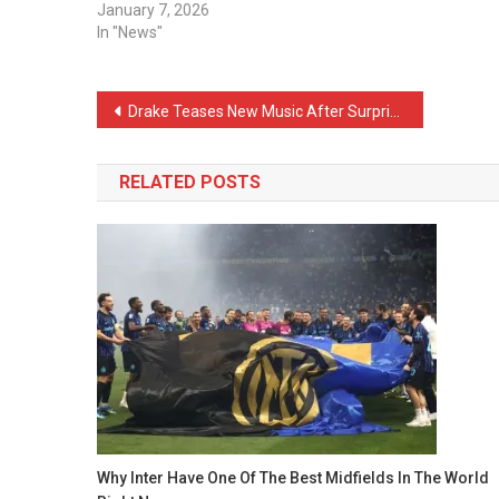
January 7, 2026
In "News"
Post
Drake Teases New Music After Surprise Performance in Miami
navigation
RELATED POSTS
Why Inter Have One Of The Best Midfields In The World