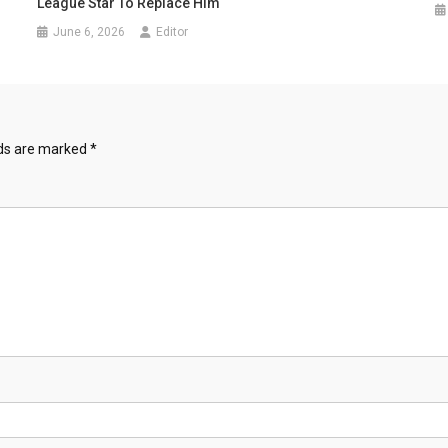
League Star To Replace Him
June 6, 2026
Editor
lds are marked
*