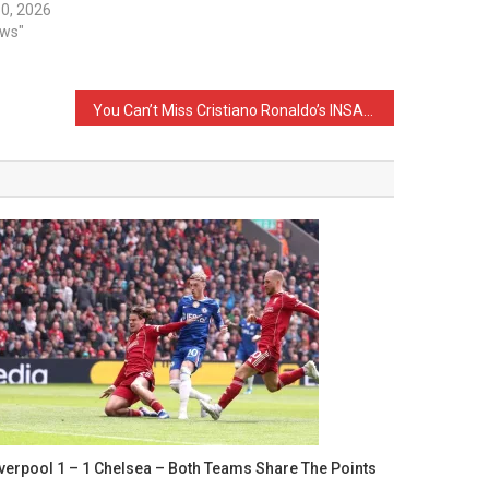
0, 2026
ews"
You Can’t Miss Cristiano Ronaldo’s INSANE Bicycle-Kick Goal! (VIDEO)
iverpool 1 – 1 Chelsea – Both Teams Share The Points