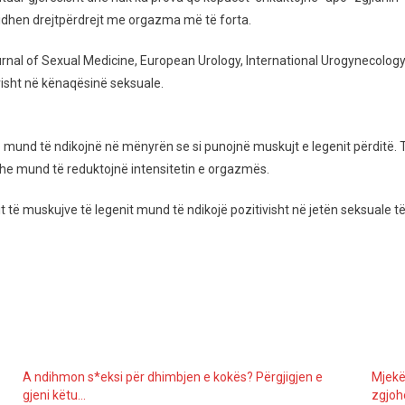
lidhen drejtpërdrejt me orgazma më të forta.
nal of Sexual Medicine, European Urology, International Urogynecology J
tivisht në kënaqësinë seksuale.
 mund të ndikojnë në mënyrën se si punojnë muskujt e legenit përditë.
 dhe mund të reduktojnë intensitetin e orgazmës.
it të muskujve të legenit mund të ndikojë pozitivisht në jetën seksuale 
A ndihmon s*eksi për dhimbjen e kokës? Përgjigjen e
Mjekë
gjeni këtu…
zgjoh