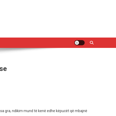
Pse
 disa gra, ndikim mund të kenë edhe këpucët që mbajnë