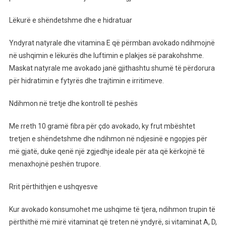
Lëkurë e shëndetshme dhe e hidratuar
Yndyrat natyrale dhe vitamina E që përmban avokado ndihmojnë
në ushqimin e lëkurës dhe luftimin e plakjes së parakohshme.
Maskat natyrale me avokado janë gjithashtu shumë të përdorura
për hidratimin e fytyrës dhe trajtimin e irritimeve.
Ndihmon në tretje dhe kontroll të peshës
Me rreth 10 gramë fibra për çdo avokado, ky frut mbështet
tretjen e shëndetshme dhe ndihmon në ndjesinë e ngopjes për
më gjatë, duke qenë një zgjedhje ideale për ata që kërkojnë të
menaxhojnë peshën trupore.
Rrit përthithjen e ushqyesve
Kur avokado konsumohet me ushqime të tjera, ndihmon trupin të
përthithë më mirë vitaminat që treten në yndyrë, si vitaminat A, D,