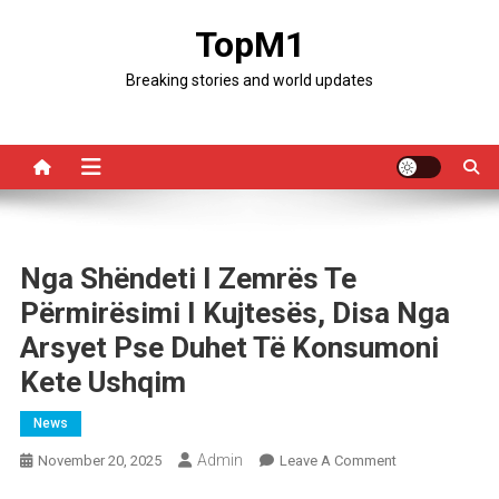
Skip
TopM1
to
content
Breaking stories and world updates
Nga Shëndeti I Zemrës Te
Përmirësimi I Kujtesës, Disa Nga
Arsyet Pse Duhet Të Konsumoni
Kete Ushqim
News
Admin
On
November 20, 2025
Leave A Comment
Nga