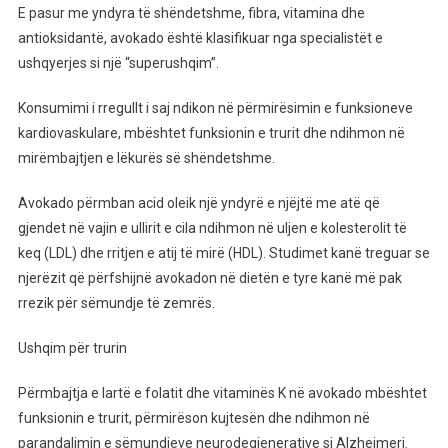
Shëndeti
E pasur me yndyra të shëndetshme, fibra, vitamina dhe
I
antioksidantë, avokado është klasifikuar nga specialistët e
Zemrës
ushqyerjes si një “superushqim”.
Te
Përmirësimi
Konsumimi i rregullt i saj ndikon në përmirësimin e funksioneve
I
kardiovaskulare, mbështet funksionin e trurit dhe ndihmon në
Kujtesës,
mirëmbajtjen e lëkurës së shëndetshme.
Disa
Nga
Avokado përmban acid oleik një yndyrë e njëjtë me atë që
Arsyet
gjendet në vajin e ullirit e cila ndihmon në uljen e kolesterolit të
Pse
keq (LDL) dhe rritjen e atij të mirë (HDL). Studimet kanë treguar se
Duhet
njerëzit që përfshijnë avokadon në dietën e tyre kanë më pak
Të
rrezik për sëmundje të zemrës.
Konsumoni
Kete
Ushqim për trurin
Ushqim
Përmbajtja e lartë e folatit dhe vitaminës K në avokado mbështet
funksionin e trurit, përmirëson kujtesën dhe ndihmon në
parandalimin e sëmundjeve neurodegjenerative si Alzheimeri.