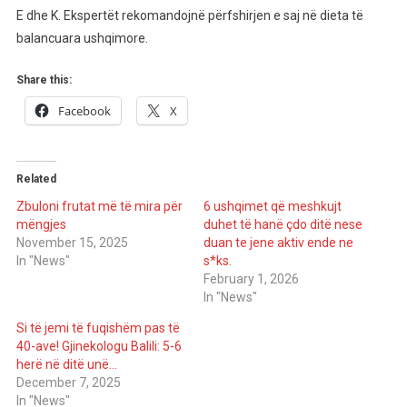
E dhe K. Ekspertët rekomandojnë përfshirjen e saj në dieta të
balancuara ushqimore.
Share this:
Facebook
X
Related
Zbuloni frutat më të mira për
6 ushqimet që meshkujt
mëngjes
duhet të hanë çdo ditë nese
November 15, 2025
duan te jene aktiv ende ne
In "News"
s*ks.
February 1, 2026
In "News"
Si të jemi të fuqishëm pas të
40-ave! Gjinekologu Balili: 5-6
herë në ditë unë…
December 7, 2025
In "News"