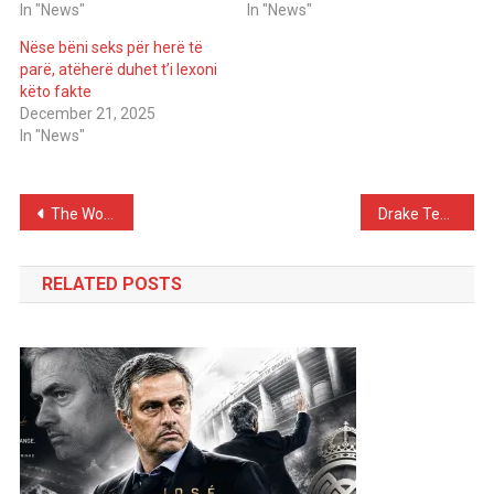
In "News"
In "News"
Nëse bëni seks për herë të
parë, atëherë duhet t’i lexoni
këto fakte
December 21, 2025
In "News"
Post
The World’s Tallest Hotel Opens in Dubai, Standing 377 Meters With 82 Floors
Drake Teases New Music After Surprise Performance in Miami
navigation
RELATED POSTS