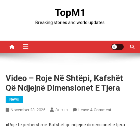
Skip
TopM1
to
content
Breaking stories and world updates
Video – Roje Në Shtëpi, Kafshët
Që Ndjejnë Dimensionet E Tjera
News
Admin
On
November 23, 2025
Leave A Comment
Video
–
●Roje të përhershme: Kafshët që ndjejnë dimensionet e tjera
Roje
Në