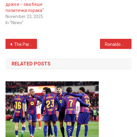
држеа – ова беше
политичка порака“
November 23, 2025
In "News"
Post
The Partners of The Most Famous Players at The World Cup 2026
Ronaldo Disappoints VS Nigeria – A Performance to Forget
navigation
RELATED POSTS