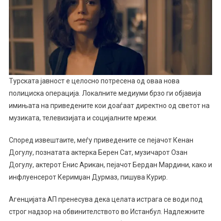
Турската јавност е целосно потресена од оваа нова
полициска операција. Локалните медиуми брзо ги објавија
имињата на приведените кои доаѓаат директно од светот на
музиката, телевизијата и социјалните мрежи.
Според извештаите, меѓу приведените се пејачот Кенан
Догулу, познатата актерка Берен Сат, музичарот Озан
Догулу, актерот Енис Арикан, пејачот Бердан Мардини, како и
инфлуенсерот Керимџан Дурмаз, пишува Курир.
Агенцијата АП пренесува дека целата истрага се води под
строг надзор на обвинителството во Истанбул. Надлежните