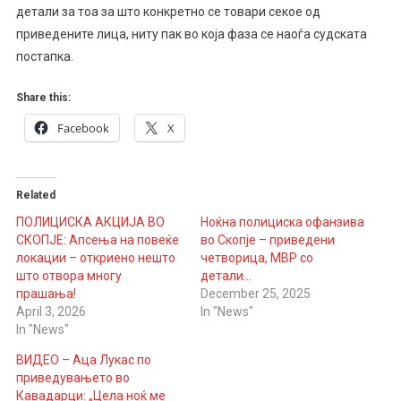
детали за тоа за што конкретно се товари секое од
приведените лица, ниту пак во која фаза се наоѓа судската
постапка.
Share this:
Facebook
X
Related
ПОЛИЦИСКА АКЦИЈА ВО
Ноќна полициска офанзива
СКОПЈЕ: Апсења на повеќе
во Скопје – приведени
локации – откриено нешто
четворица, МВР со
што отвора многу
детали…
прашања!
December 25, 2025
April 3, 2026
In "News"
In "News"
ВИДЕО – Аца Лукас по
приведувањето во
Кавадарци: „Цела ноќ ме