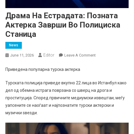
Драма На Естрадата: Позната
Актерка Заврши Во Полициска
Станица
News
Еditor
On
June 11, 2026
Leave A Comment
Драма
На
Приведена популарна турска актерка
Естрадата:
Позната
Турската полиција приведе вкупно 22 лица во Истанбул како
Актерка
дел од обемна истрага поврзана со шверц на дрога и
Заврши
проституција. Според првичните медиумски извештаи, меѓу
Во
уапсените се наоѓаат и најпознатите турски актерски и
Полициска
музички ѕвезди.
Станица