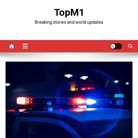
Skip
TopM1
to
content
Breaking stories and world updates