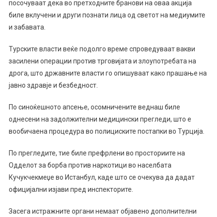
посочуваат дека во претходните бранови на оваа акција
биле вклучени и други познати лица од светот на медиумите
и забавата.
Турските власти веќе подолго време спроведуваат вакви
засилени операции против трговијата и злоупотребата на
дрога, што државните власти го опишуваат како прашање на
јавно здравје и безбедност.
По синоќешното апсење, осомничените веднаш биле
однесени на задолжителни медицински прегледи, што е
вообичаена процедура во полициските постапки во Турција.
По прегледите, тие биле префрлени во просториите на
Одделот за борба против наркотици во населбата
Кучукчекмеџе во Истанбул, каде што се очекува да дадат
официјални изјави пред инспекторите.
Засега истражните органи немаат објавено дополнителни