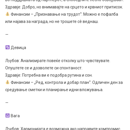
Здравје: Добро, но внимавајте на срцето и крвниот притисок.
Финансии – „Признавање на трудот“: Можно е пофалба
или најава за награда, но не трошете сè веднаш.
—
Девица
Љубов: Анализирате повеќе отколку што чувствувате.
Опуштете се и дозволете си спонтаност.
Здравје: Потребна ви е подобра рутина и сон.
Финансии – „Ред, контрола и добар план“: Одличен ден за
средување сметки и планирање идни вложувања.
—
Вага
Љубов: Хармонијата е возможна ако направите компромис.