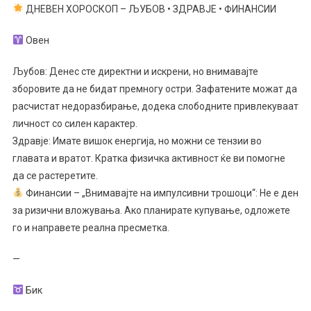
НА
ДНЕВЕН ХОРОСКОП – ЉУБОВ • ЗДРАВЈЕ • ФИНАНСИИ
ПРВО
МЕСТО
Овен
ПОСЛЕ
Љубов: Денес сте директни и искрени, но внимавајте
ЗДРАВЈЕТО
–
зборовите да не бидат премногу остри. Зафатените можат да
ДНЕВЕН
расчистат недоразбирање, додека слободните привлекуваат
ХОРОСКОП
личност со силен карактер.
–
Здравје: Имате вишок енергија, но можни се тензии во
ЉУБОВ
главата и вратот. Кратка физичка активност ќе ви помогне
•
да се растеретите.
ЗДРАВЈЕ
Финансии – „Внимавајте на импулсивни трошоци“: Не е ден
•
за ризични вложувања. Ако планирате купување, одложете
ФИНАНСИИ
го и направете реална пресметка.
—
Бик