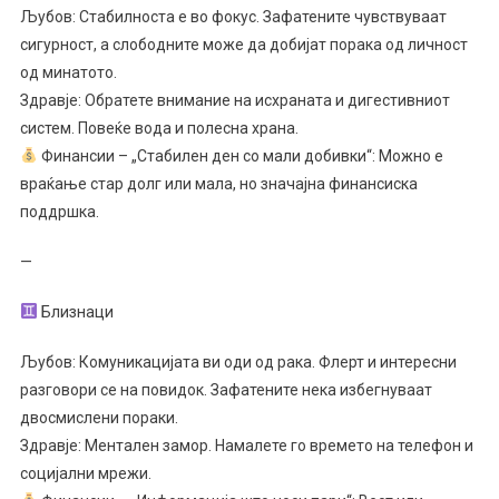
Љубов: Стабилноста е во фокус. Зафатените чувствуваат
сигурност, а слободните може да добијат порака од личност
од минатото.
Здравје: Обратете внимание на исхраната и дигестивниот
систем. Повеќе вода и полесна храна.
Финансии – „Стабилен ден со мали добивки“: Можно е
враќање стар долг или мала, но значајна финансиска
поддршка.
—
Близнаци
Љубов: Комуникацијата ви оди од рака. Флерт и интересни
разговори се на повидок. Зафатените нека избегнуваат
двосмислени пораки.
Здравје: Ментален замор. Намалете го времето на телефон и
социјални мрежи.