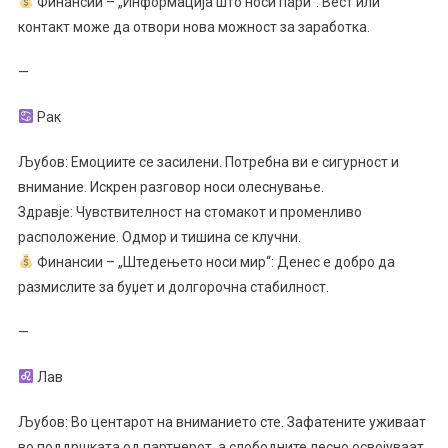
Финансии – „Информација што носи пари“: Вест или
контакт може да отвори нова можност за заработка.
—
Рак
Љубов: Емоциите се засилени. Потребна ви е сигурност и
внимание. Искрен разговор носи олеснување.
Здравје: Чувствителност на стомакот и променливо
расположение. Одмор и тишина се клучни.
Финансии – „Штедењето носи мир“: Денес е добро да
размислите за буџет и долгорочна стабилност.
—
Лав
Љубов: Во центарот на вниманието сте. Зафатените уживаат
во поддршката од партнерот, а слободните лесно освојуваат.