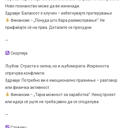
Ново познанство може да ве изненади.
Здравје: Балансот е клучен – избегнувајте претерување.
Финансии – „Понуда што бара размислување“: Не
прифаќајте сè на прва. Деталите се пресудни.
—
Скорпија
Љубов: Страста е силна, но и љубомората. Искреноста
спречува конфликти.
Здравје: Потребно ви е емоционално празнење – разговор
или физичка активност.
Финансии – „Тајна можност за заработка“: Некој проект
или идеја сè уште не треба јавно да се споделува.
—
Стрелец