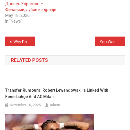
Дневен Хороскоп –
Финансии, лубов и здравје
May 18, 2026
In "News"
Post
Why Do We Still Need a Mother’s Hug as Adults? Discover the Reason That Never Changes
You Wash Your Hair Today, but It’s Greasy Again Tomorrow? Here’s Why It Happens and How to Keep It Fresh Longer
navigation
RELATED POSTS
Transfer Rumours: Robert Lewandowski Is Linked With
Fenerbahçe And AC Milan.
November 16, 2025
admin