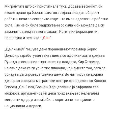
Мигрантите што би пристигнале тука, додава весникот, би
имале право да бараат азил во земјава или да побараат
работни визи за секторите каде што има недостиг на работна
сила. Тие не би биле задржувани со сила и би можеле да си
заминат од земјава кога сакаат. Истите информации ги
пренесува и весникот „
Сан
“.
„Дејли мејл“ пишува дека поранешниот премиер Борис
Џонсон разработувал ваква шема со африканската држава
Руанда, а сегашниот прв човек на владата, Кир Стармер,
најавил дека ќе ги урне тие планови, но наместо тоа, сега се
обидува да спроведе слична шема. Во натписот се додава
дека разговори за мигрантски центри се воделе и со Косово.
Според „Сан“, пак, Босна и Херцеговина ја отфрлила таа
можност, аргументирајќи дека прифаќањето нелегални
мигранти од други земји било спротивно на нејзините
национални интереси.