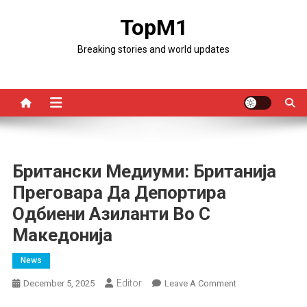
Skip
TopM1
to
content
Breaking stories and world updates
Британски Медиуми: Британија
Преговара Да Депортира
Одбиени Азиланти Во С
Македонија
News
Editor
On
December 5, 2025
Leave A Comment
Британски