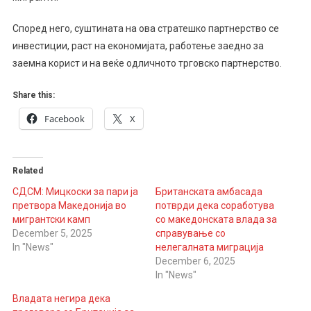
Според него, суштината на ова стратешко партнерство се
инвестиции, раст на економијата, работење заедно за
заемна корист и на веќе одличното трговско партнерство.
Share this:
Facebook
X
Related
СДСМ: Мицкоски за пари ја
Британската амбасада
претвора Македонија во
потврди дека соработува
мигрантски камп
со македонската влада за
December 5, 2025
справување со
In "News"
нелегалната миграција
December 6, 2025
In "News"
Владата негира дека