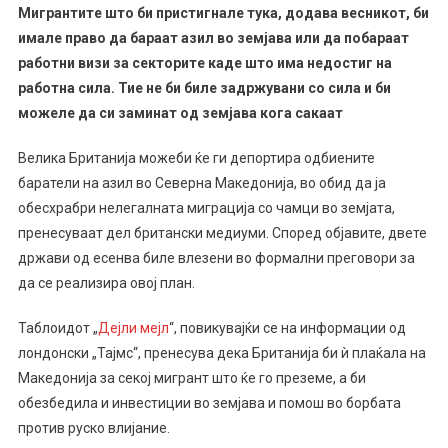
Медиуми:
Мигрантите што би пристигнале тука, додава весникот, би
Британија
имале право да бараат азил во земјава или да побараат
Преговара
работни визи за секторите каде што има недостиг на
Да
работна сила. Тие не би биле задржувани со сила и би
Депортира
можеле да си заминат од земјава кога сакаат
Одбиени
Азиланти
Велика Британија можеби ќе ги депортира одбиените
Во
баратели на азил во Северна Македонија, во обид да ја
С
обесхрабри нелегалната миграција со чамци во земјата,
Македонија
пренесуваат дел британски медиуми. Според објавите, двете
држави од есенва биле влезени во формални преговори за
да се реализира овој план.
Таблоидот „
Дејли мејл
“, повикувајќи се на информации од
лондонски „Тајмс“, пренесува дека Британија би ѝ плаќала на
Македонија за секој мигрант што ќе го преземе, а би
обезбедила и инвестиции во земјава и помош во борбата
против руско влијание.