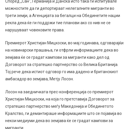
Според „Сан“, Германија и Данска исто така ги испитувале
можностите да ги депортираат нелегалните мигранти во
трети земји, а Агенцијата за бегалци на Обединетите нации
рекла дека ќе ги поддржи тие планови ако со нив не се
нарушуваат човековите права.
Премиерот Христијан Мицкоски, во мај годинава, одговарајќи
на новинарски прашања, ги отфрли информациите дека во
земјава ќе се градат кампови за мигранти како дел од
Договорот за стратешко партнерство со Велика Британија.
Тој рече дека истиот одговор го има дадено и британскиот
амбасадор во земјава, Метју Лосон.
Лосон на заедничката прес-конференција со премиерот
Христијан Мицкоски, на која го претставија Договорот за
стратешко партнерство меѓу Македонија и Обединетото
Кралство, ги демантираше информациите што се појавија во
некои медиуми дека во земјава ќе се градат кампови за
мигранти.