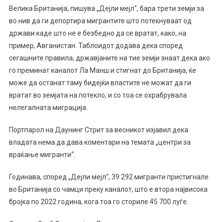
Велика Британија, пишува „Дејли мејл“, бара трети земји за
во нив да ги депортира мигрантите што потекнуваат од
држави каде што не е безбедно да се вратат, како, на
пример, Авганистан. Таблоидот додава дека според
сегашните правила, државјаните на тие земји знаат дека ако
го преминат каналот Ла Манш и стигнат до Британија, ќе
може да останат таму бидејќи властите не можат да ги
вратат во земјата на потекло, и со тоа се охрабрувала
нелегалната миграција.
Портпарол на Даунинг Стрит за весникот изјавил дека
владата нема да дава коментари на темата „центри за
враќање мигранти“.
Годинава, според „Дејли мејл“, 39 292 мигранти пристигнале
во Британија со чамци преку каналот, што е втора највисока
бројка по 2022 година, кога тоа го сториле 45 700 луѓе.