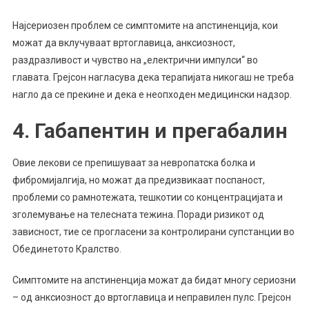
Најсериозен проблем се симптомите на апстиненција, кои
можат да вклучуваат вртоглавица, анксиозност,
раздразливост и чувство на „електрични импулси“ во
главата. Грејсон нагласува дека терапијата никогаш не треба
нагло да се прекине и дека е неопходен медицински надзор.
4. Габапентин и прегабалин
Овие лекови се препишуваат за невропатска болка и
фибромијалгија, но можат да предизвикаат поспаност,
проблеми со рамнотежата, тешкотии со концентрацијата и
зголемување на телесната тежина. Поради ризикот од
зависност, тие се прогласени за контролирани супстанции во
Обединетото Кралство.
Симптомите на апстиненција можат да бидат многу сериозни
– од анксиозност до вртоглавица и неправилен пулс. Грејсон