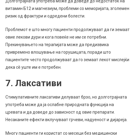
Долготрајната употреба може да доведе до недостаток на
витамин Б12 и магнезиум, проблеми со меморијата, зголемен
ризик од фрактури и одредени болести.
Проблемот е што многу пациенти продолжуваат да ги земаат
овие лекови дури и кога повеќе не им се потребни.
Прекинувањето на терапијата може да предизвика
привремено влошување на горушицата, поради што
пациентите често продолжуваат да го земаат лекот мислејќи
дека сè уште им е потребен.
7. Лаксативи
Стимулативните лаксативи делуваат брзо, но долготрајната
употреба може да ја ослабне природната функција на
цревата и да доведе до зависност од овие препарати.
Несаканите ефекти вклучуваат грчеви, надуеност и дијареја.
Многу пациенти ги користат со месеци без медицински