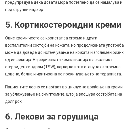
предупредува дека дозата мора постепено да се намалува и
под стручен надзор.
5. Кортикостероидни креми
Овие креми често се користат за егзема и други
воспалителни состојби на кожата, но продолжената употреба
може да доведе до истенчување на кожата и зголемен ризик
од инфекција. Најсериозната компликација е локалниот
стероиден синдром (TSW), кај кој кожата станува екстремно
црвена, болна и иритирана по прекинувањето на терапијата.
Пациентите лесно се наоѓаат во циклус на враќање на креми
за ублажување на симптомите, што ја влошува состојбата на
долг рок.
6. Лекови за горушица