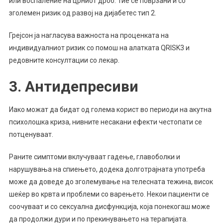
или воспаление на црниот дроб. Тие се поврзани и со
зголемен ризик од развој на дијабетес тип 2.
Грејсон ја нагласува важноста на проценката на
индивидуалниот ризик со помош на алатката QRISK3 и
редовните консултации со лекар.
3. Антидепресиви
Иако можат да бидат од голема корист во периоди на акутна
психолошка криза, нивните несакани ефекти честопати се
потценуваат.
Раните симптоми вклучуваат гадење, главоболки и
нарушувања на спиењето, додека долготрајната употреба
може да доведе до зголемување на телесната тежина, висок
шеќер во крвта и проблеми со варењето. Некои пациенти се
соочуваат и со сексуална дисфункција, која понекогаш може
да продолжи дури и по прекинувањето на терапијата.