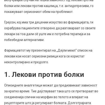
вклучувајќи случаи на тешка зависност од лекови против
болки или лекови против кашлица, т.е. антидепресиви, го
покажуваат сериозниот обем на проблемот.
Грејсон, кој има три децении искуство во фармацијата, ги
охрабрува пациентите отворено да разговараат со своите
лекари за тоа дали сè уште им е потребна терапија и за
побезбедни алтернативи.
Фармацевтот му презентирал на „Дејли меил“ список на
лекови кои носат сериозни ризици кога се користат
неконтролирано и предолго.
1. Лекови против болки
Опиоидните аналгетици можат да предизвикаат зависност
за кратко време. Тие дејствуваат така што се претвораат во
соединенија слични на морфин во телото и влијаат на
рецепторите што ја регулираат болката. Долготрајната