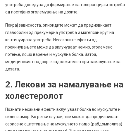
употреба доведува до формирање на толеранција и потреба
од постојано зголемување на дозите.
Покрај зависноста, опиоидите можат да предизвикаат
главоболки од прекумерна употреба и маѓепсан круг на
континуирана употреба. Несаканите ефекти од
прекинувањето може да вклучуваат немир, зголемено
потење, лошо варење и мускулна болка. Затоа,
медицинскиот надзор е задолжителен при намалување на
дозата.
2. Лекови за намалување на
холестеролот
Познати несакани ефекти вклучуваат болка во мускулите и
силен замор. Во ретки случаи, тие можат да предизвикаат
сериозно оштетување на мускулното ткиво (рабдомиолиза)