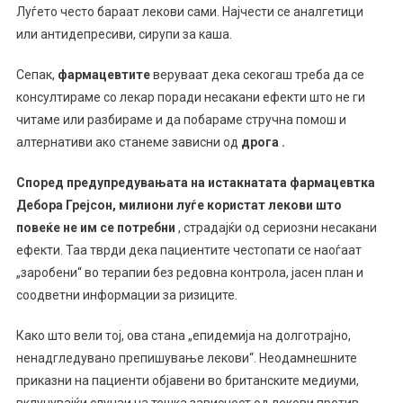
Предупреди:
Луѓето често бараат лекови сами. Најчести се аналгетици
„Никогаш
или антидепресиви, сирупи за каша.
Не
Ги
Сепак,
фармацевтите
веруваат дека секогаш треба да се
Пијам
консултираме со лекар поради несакани ефекти што не ги
Овие
читаме или разбираме и да побараме стручна помош и
Седум
алтернативи ако станеме зависни од
дрога .
Лекови,
Тие
Според предупредувањата на истакнатата фармацевтка
Предизвикуваа
Дебора Грејсон, милиони луѓе користат лекови што
Зависност“
повеќе не им се потребни
, страдајќи од сериозни несакани
ефекти. Таа тврди дека пациентите честопати се наоѓаат
„заробени“ во терапии без редовна контрола, јасен план и
соодветни информации за ризиците.
Како што вели тој, ова стана „епидемија на долготрајно,
ненадгледувано препишување лекови“. Неодамнешните
приказни на пациенти објавени во британските медиуми,