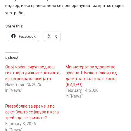
надзор, иако првенствено се препорачуваат за краткотрајна
употреба.
Share this:
Facebook
X
Related
Овој моќен сируп веднаш
Министерот за здравство
ги отвора дишните патишта
призна: Шмркав кокаин од
и ја стопира кашлицата
даска на тоалетна школка
November 20, 2025
(ВИДЕО)
In "News"
February 14, 2026
In "News"
Главоболка за време и по
секс: Зошто се јавува и кога
треба да се грижите?
February 3, 2026
In "News"