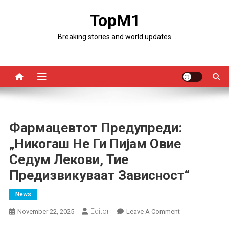
Skip
TopM1
to
content
Breaking stories and world updates
Фармацевтот Предупреди:
„Никогаш Не Ги Пијам Овие
Седум Лекови, Тие
Предизвикуваат Зависност“
News
Editor
On
November 22, 2025
Leave A Comment
Фармацевтот