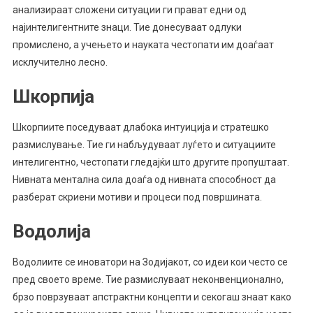
анализираат сложени ситуации ги прават едни од
најинтелигентните знаци. Тие донесуваат одлуки
промислено, а учењето и науката честопати им доаѓаат
исклучително лесно.
Шкорпија
Шкорпиите поседуваат длабока интуиција и стратешко
размислување. Тие ги набљудуваат луѓето и ситуациите
интелигентно, честопати гледајќи што другите пропуштаат.
Нивната ментална сила доаѓа од нивната способност да
разберат скриени мотиви и процеси под површината.
Водолија
Водолиите се иноватори на Зодијакот, со идеи кои често се
пред своето време. Тие размислуваат неконвенционално,
брзо поврзуваат апстрактни концепти и секогаш знаат како