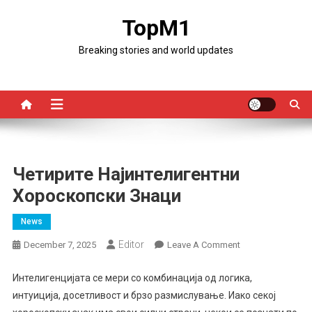
Skip
TopM1
to
content
Breaking stories and world updates
Четирите Најинтелигентни
Хороскопски Знаци
News
Editor
On
December 7, 2025
Leave A Comment
Четирите
Најинтелигентни
Интелигенцијата се мери со комбинација од логика,
Хороскопски
интуиција, досетливост и брзо размислување. Иако секој
Знаци