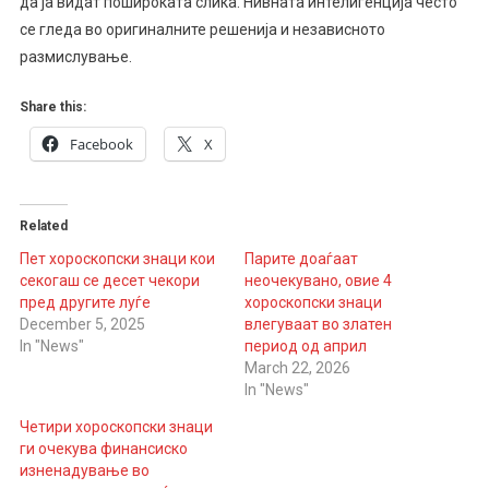
да ја видат пошироката слика. Нивната интелигенција често
се гледа во оригиналните решенија и независното
размислување.
Share this:
Facebook
X
Related
Пет хороскопски знаци кои
Парите доаѓаат
секогаш се десет чекори
неочекувано, овие 4
пред другите луѓе
хороскопски знаци
December 5, 2025
влегуваат во златен
In "News"
период од април
March 22, 2026
In "News"
Четири хороскопски знаци
ги очекува финансиско
изненадување во