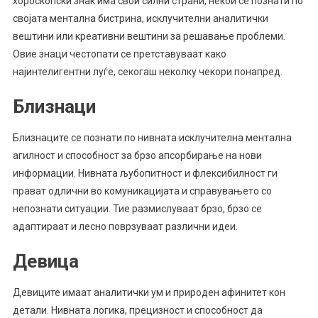
хороскопски знак има свои силни страни, некои се познати по
својата ментална бистрина, исклучителни аналитички
вештини или креативни вештини за решавање проблеми.
Овие знаци честопати се претставуваат како
најинтелигентни луѓе, секогаш неколку чекори понапред.
Близнаци
Близнаците се познати по нивната исклучителна ментална
агилност и способност за брзо апсорбирање на нови
информации. Нивната љубопитност и флексибилност ги
прават одлични во комуникацијата и справувањето со
непознати ситуации. Тие размислуваат брзо, брзо се
адаптираат и лесно поврзуваат различни идеи.
Девица
Девиците имаат аналитички ум и природен афинитет кон
детали. Нивната логика, прецизност и способност да