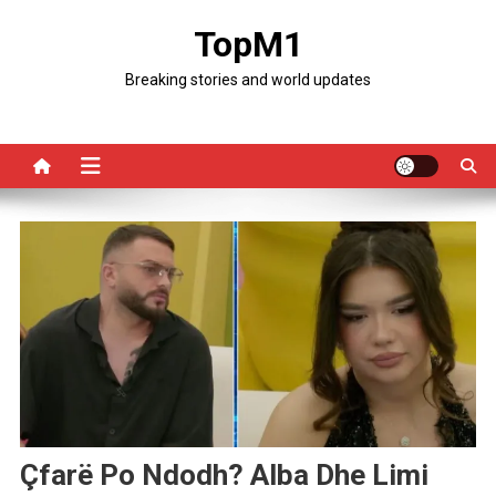
Skip
TopM1
to
content
Breaking stories and world updates
Çfarë Po Ndodh? Alba Dhe Limi