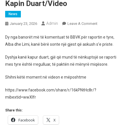
Kapin Duart/Video
News
Admin
On
January 23, 2026
Leave A Comment
Çfarë
Po
Dy nga banorët më të komentuat të BBVK për raportin e tyre,
Ndodh?
Alba dhe Limi, kanë bërë sonte një gjest që askush s’e priste.
Alba
Dhe
Dyshja kanë kapur duart, gjë që mund të nënkuptojë se raporti
Limi
mes tyre është rregulluar, të paktën në mënyrë miqësore.
Kapin
Duart/Video
Shihni këtë moment në videon e mëposhtme
https://www.facebook.com/share/r/16kPNtHc8r/?
mibextid=wwXIfr
Share this:
Facebook
X