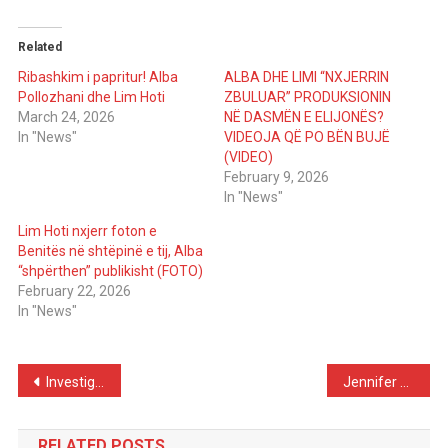
Related
Ribashkim i papritur! Alba
ALBA DHE LIMI “NXJERRIN
Pollozhani dhe Lim Hoti
ZBULUAR” PRODUKSIONIN
March 24, 2026
NË DASMËN E ELIJONËS?
In "News"
VIDEOJA QË PO BËN BUJË
(VIDEO)
February 9, 2026
In "News"
Lim Hoti nxjerr foton e
Benitës në shtëpinë e tij, Alba
“shpërthen” publikisht (FOTO)
February 22, 2026
In "News"
Post
Investigation, Accusations and a Strong Response: Joan Laporta Denies Any Role in €100,000 Scandal
Jennifer Lopez Faces Criticism… Days Later She’s Filmed Helping a Homeless Man
navigation
RELATED POSTS