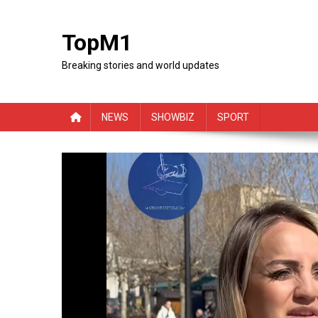
Skip
to
TopM1
content
Breaking stories and world updates
NEWS
SHOWBIZ
SPORT