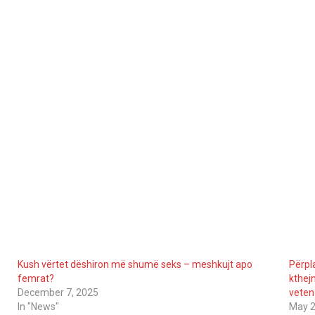
Kush vërtet dëshiron më shumë seks – meshkujt apo
Përpla
femrat?
kthej
December 7, 2025
veten
In "News"
May 2