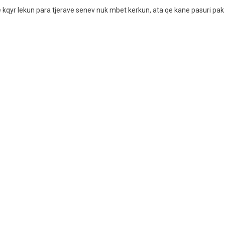
kqyr lekun para tjerave senev nuk mbet kerkun, ata qe kane pasuri pak p