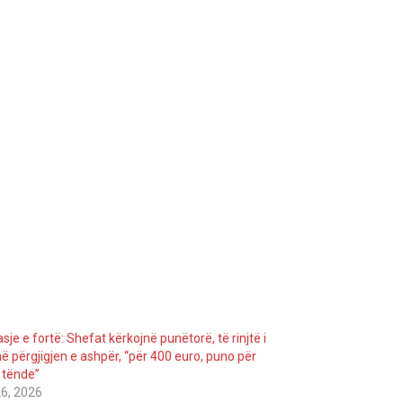
sje e fortë: Shefat kërkojnë punëtorë, të rinjtë i
në përgjigjen e ashpër, “për 400 euro, puno për
 tënde”
6, 2026