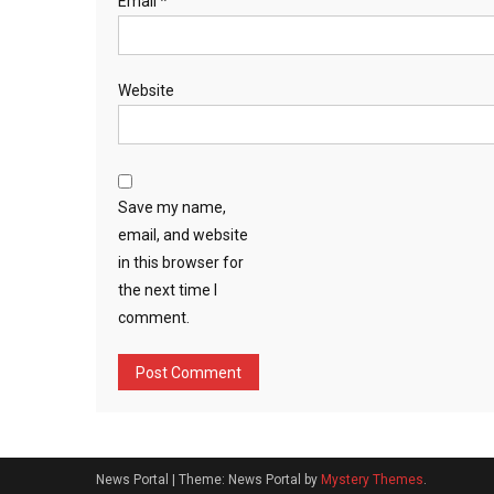
Email
*
Website
Save my name,
email, and website
in this browser for
the next time I
comment.
News Portal
|
Theme: News Portal by
Mystery Themes
.