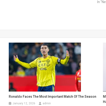
In "N
Ronaldo Faces The Most Important Match Of The Season
M
H
January 12, 2026
admin