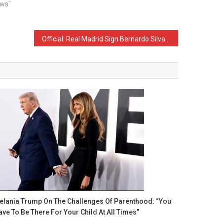
ews"
Official: Real Madrid Sign Bernardo Silva
elania Trump On The Challenges Of Parenthood: “You
ave To Be There For Your Child At All Times”