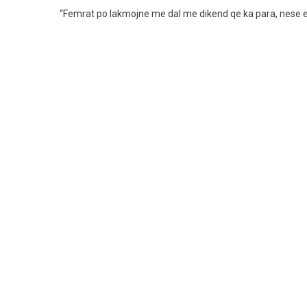
Po
“Femrat po lakmojne me dal me dikend qe ka para, nese e 
Lakmojne
Me
Dal
Me
Dikend
Qe
Ka
Para,
Nese
E
Kqyr
Lekun
Para
Tjerave
Senev
Nuk
Mbet
Kerkun,