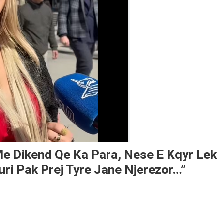
e Dikend Qe Ka Para, Nese E Kqyr Lek
ri Pak Prej Tyre Jane Njerezor…”