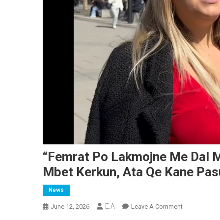
“Femrat Po Lakmojne Me Dal M
Mbet Kerkun, Ata Qe Kane Pasu
News
E.A
On
June 12, 2026
Leave A Comment
“Femrat