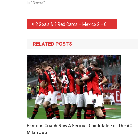
In "News"
Post
2 Goals & 3 Red Cards – Mexico 2 – 0 South Africa
navigation
RELATED POSTS
Famous Coach Now A Serious Candidate For The AC
Milan Job