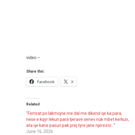
Ata
Qe
Kane
Pasuri
Pak
Prej
Tyre
Jane
video –
Njerezor…”
Share this:
Facebook
X
Related
“Femrat po lakmojne me dal me dikend qe ka para,
nese e kqyr lekun para tjerave senev nuk mbet kerkun,
ata qe kane pasuri pak prej tyre jane njerezor…”
June 16, 2026