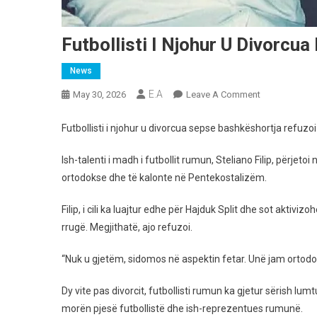
Futbollisti I Njohur U Divorcu
News
E.A
On
May 30, 2026
Leave A Comment
Futbollisti
I
Futbollisti i njohur u divorcua sepse bashkëshortja refuzo
Njohur
U
Ish-talenti i madh i futbollit rumun, Steliano Filip, përje
Divorcua
ortodokse dhe të kalonte në Pentekostalizëm.
Nga
Bashkëshortj
Filip, i cili ka luajtur edhe për Hajduk Split dhe sot akti
E
rrugë. Megjithatë, ajo refuzoi.
Tij
Pasi
“Nuk u gjetëm, sidomos në aspektin fetar. Unë jam ortodo
Ajo
Refuzoi
Dy vite pas divorcit, futbollisti rumun ka gjetur sërish lu
Të
morën pjesë futbollistë dhe ish-reprezentues rumunë.