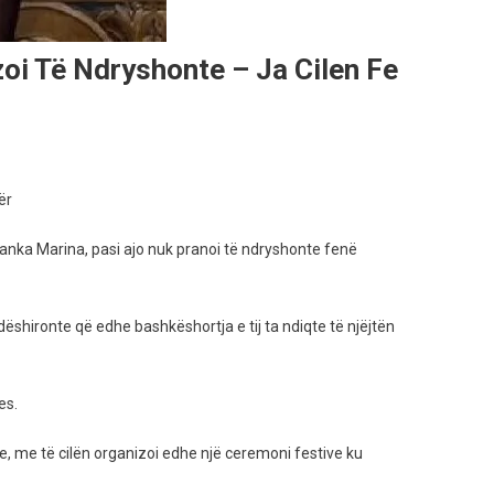
zoi Të Ndryshonte – Ja Cilen Fe
ër
 Bjanka Marina, pasi ajo nuk pranoi të ndryshonte fenë
 dëshironte që edhe bashkëshortja e tij ta ndiqte të njëjtën
es.
nze, me të cilën organizoi edhe një ceremoni festive ku