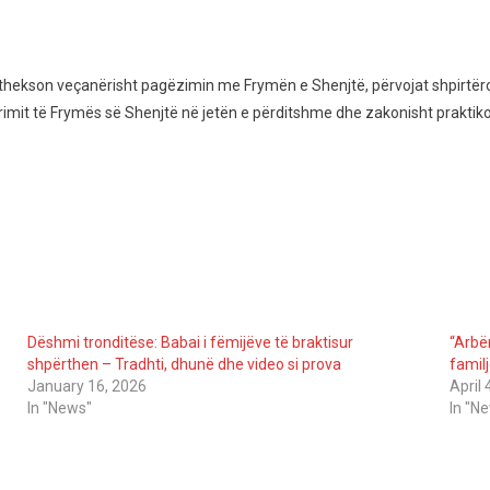
që thekson veçanërisht pagëzimin me Frymën e Shenjtë, përvojat shpirtë
imit të Frymës së Shenjtë në jetën e përditshme dhe zakonisht praktikoj
Dëshmi tronditëse: Babai i fëmijëve të braktisur
“Arbër
shpërthen – Tradhti, dhunë dhe video si prova
familj
January 16, 2026
April 
In "News"
In "N