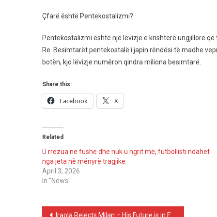
Ndryshonte
–
Çfarë është Pentekostalizmi?
Ja
Cilen
Pentekostalizmi është një lëvizje e krishterë ungjillore 
Fe
Re. Besimtarët pentekostalë i japin rëndësi të madhe vepr
botën, kjo lëvizje numëron qindra miliona besimtarë.
Share this:
Facebook
X
Related
U rrëzua në fushë dhe nuk u ngrit më, futbollisti ndahet
nga jeta në mënyrë tragjike
April 3, 2026
In "News"
Post
Iraola Rejects Milan – His Future is in England or Germany