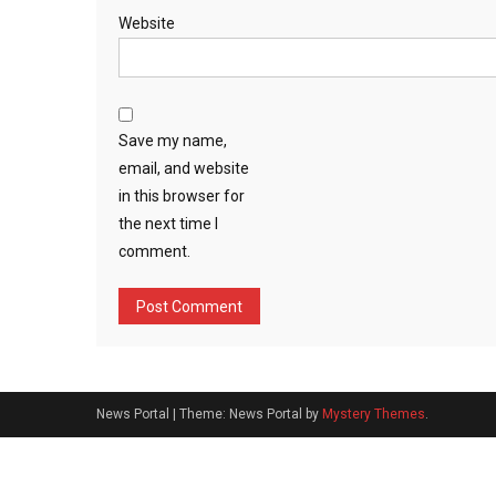
Website
Save my name,
email, and website
in this browser for
the next time I
comment.
News Portal
|
Theme: News Portal by
Mystery Themes
.