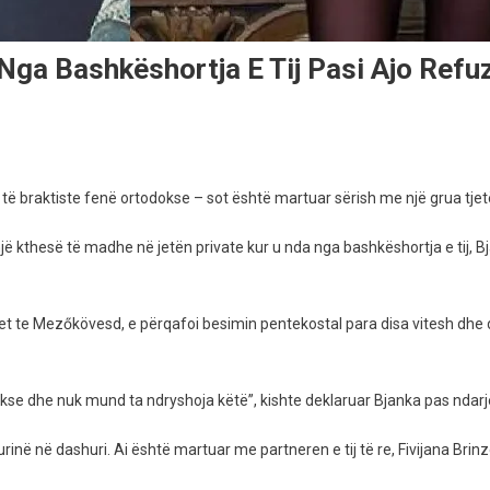
a Nga Bashkëshortja E Tij Pasi Ajo Refu
i të braktiste fenë ortodokse – sot është martuar sërish me një grua tjet
toi një kthesë të madhe në jetën private kur u nda nga bashkëshortja e tij,
a
vizohet te Mezőkövesd, e përqafoi besimin pentekostal para disa vitesh dhe
kse dhe nuk mund ta ndryshoja këtë”, kishte deklaruar Bjanka pas ndarj
mturinë në dashuri. Ai është martuar me partneren e tij të re, Fivijana Bri