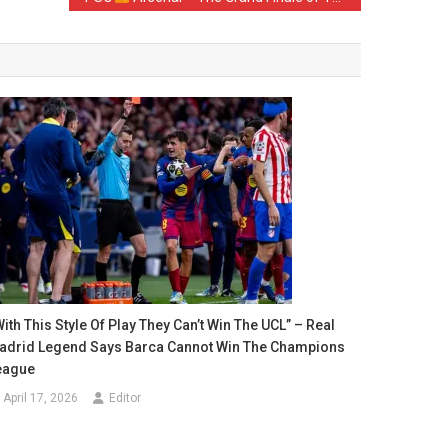
ith This Style Of Play They Can’t Win The UCL” – Real
adrid Legend Says Barca Cannot Win The Champions
eague
April 17, 2026
Editor