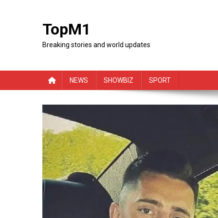
Skip
to
TopM1
content
Breaking stories and world updates
NEWS
SHOWBIZ
SPORT