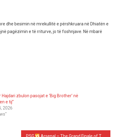
rore dhe besimin në mrekullitë e përshkruara në Dhiatën e
në pagëzimin e të rriturve, jo të foshnjave. Në mbarë
 Hajdari zbulon pasojat e ‘Big Brother’ në
en e tij”
4, 2026
ews"
PSG
Arsenal – The Grand Finale of The UEFA Champions League