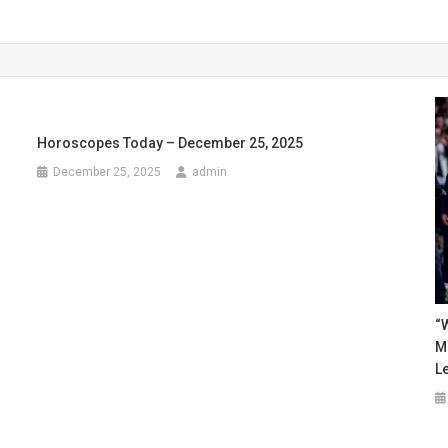
Horoscopes Today – December 25, 2025
December 25, 2025
admin
“W
M
L