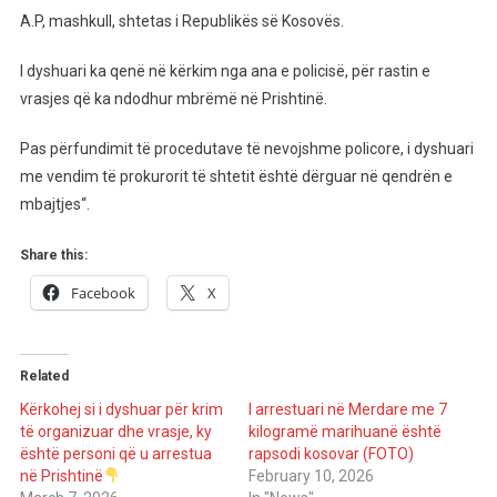
A.P, mashkull, shtetas i Republikës së Kosovës.
I dyshuari ka qenë në kërkim nga ana e policisë, për rastin e
vrasjes që ka ndodhur mbrëmë në Prishtinë.
Pas përfundimit të procedutave të nevojshme policore, i dyshuari
me vendim të prokurorit të shtetit është dërguar në qendrën e
mbajtjes“.
Share this:
Facebook
X
Related
Kërkohej si i dyshuar për krim
I arrestuari në Merdare me 7
të organizuar dhe vrasje, ky
kilogramë marihuanë është
është personi që u arrestua
rapsodi kosovar (FOTO)
në Prishtinë
February 10, 2026