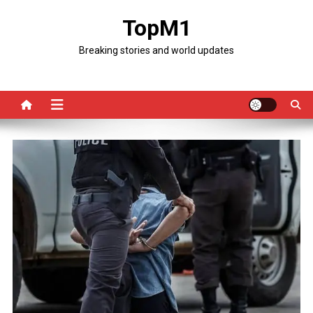
Skip
TopM1
to
content
Breaking stories and world updates