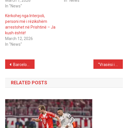
March 7, 2026
In "News"
In "News"
Kërkohej nga Interpoli,
personi më i rëzikshëm
arrestohet në Prishtinë – Ja
kush është!
March 12, 2026
In "News"
Post
Barcelona Ready to Sell Big Star to Sign Julian Alvarez
“Vrasësi i heshtur” që sulmon pa simptoma: Mijëra njerëz e kuptojnë shumë vonë se vuajnë nga kjo sëmundje
navigation
RELATED POSTS