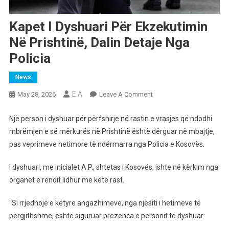
Kapet I Dyshuari Për Ekzekutimin
Në Prishtinë, Dalin Detaje Nga
Policia
News
E.A
On
May 28, 2026
Leave A Comment
Kapet
I
Një person i dyshuar për përfshirje në rastin e vrasjes që ndodhi
Dyshuari
mbrëmjen e së mërkurës në Prishtinë është dërguar në mbajtje,
Për
pas veprimeve hetimore të ndërmarra nga Policia e Kosovës.
Ekzekutimin
Në
I dyshuari, me inicialet A.P., shtetas i Kosovës, ishte në kërkim nga
Prishtinë,
organet e rendit lidhur me këtë rast.
Dalin
Detaje
“Si rrjedhojë e këtyre angazhimeve, nga njësiti i hetimeve të
Nga
përgjithshme, është siguruar prezenca e personit të dyshuar:
Policia