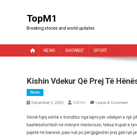
Skip
to
TopM1
content
Breaking stories and world updates
NEWS
SHOWBIZ
SPORT
Kishin Vdekur Që Prej Të Hënë
News
Admin
On
December 5, 2025
Leave A Comment
Kishi
Vdek
Vendi fqinj është e tronditur nga lajmi për vdekjen e një çif
Që
bashkëshortësh në mënyrë misterioze, teksa trupat e tyre
Prej
pajetë në banesë, pasi nuk po përgjigjeshin prej gati një ja