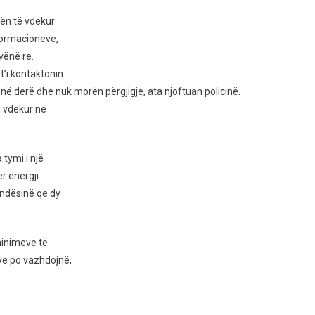
s,
tën të vdekur
nformacioneve,
vënë re.
këshortëve
t’i kontaktonin
det
 në derë dhe nuk morën përgjigje, ata njoftuan policinë.
ë vdekur në
ë
së,
 tymi i një
ohet
r energji.
undësinë që dy
minimeve të
eve po vazhdojnë,