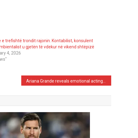
 e trefishtë trondit rajonin. Kontabilist, konsulent
mbientalist u gjetën të vdekur në vikend shtëpizë
ary 4, 2026
ews"
Ariana Grande reveals emotional acting method in Wicked to keep distance from personal pain