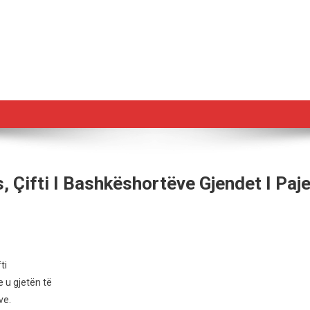
s, Çifti I Bashkëshortëve Gjendet I Pa
n
ur
ti
 u gjetën të
ve.