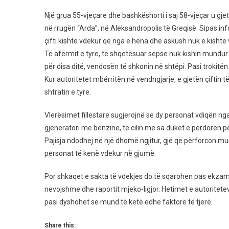
Të
Hënë
Një grua 55-vjeçare dhe bashkëshorti i saj 58-vjeçar u gje
Çifti
në rrugën “Arda”, në Aleksandropolis të Greqisë. Sipas i
I
çifti kishte vdekur që nga e hëna dhe askush nuk e kishte 
Bash
Të afërmit e tyre, të shqetësuar sepse nuk kishin mundur 
Gjen
për disa ditë, vendosën të shkonin në shtëpi. Pasi trokitën
I
Kur autoritetet mbërritën në vendngjarje, e gjetën çiftin t
Pajet
shtratin e tyre.
Në
Bane
Vlerësimet fillestare sugjerojnë se dy personat vdiqën nga
Dysh
gjeneratori me benzinë, të cilin me sa duket e përdorën pë
Se…
Pajisja ndodhej në një dhomë ngjitur, gjë që përforcon m
personat të kenë vdekur në gjumë.
Por shkaqet e sakta të vdekjes do të sqarohen pas ekza
nevojshme dhe raportit mjeko-ligjor. Hetimet e autoritet
pasi dyshohet se mund të ketë edhe faktorë të tjerë.
Share this: