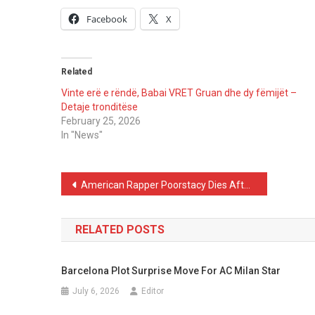
Facebook
X
Related
Vinte erë e rëndë, Babai VRET Gruan dhe dy fëmijët –
Detaje tronditëse
February 25, 2026
In "News"
Post
American Rapper Poorstacy Dies After Medical Emergency in Hotel, at Age 26
navigation
RELATED POSTS
Barcelona Plot Surprise Move For AC Milan Star
July 6, 2026
Editor