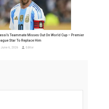
essi’s Teammate Misses Out On World Cup – Premier
eague Star To Replace Him
June 6, 2026
Editor