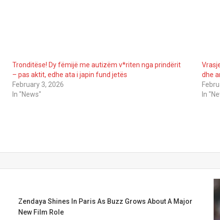
Tronditëse! Dy fëmijë me autizëm v*riten nga prindërit
Vrasje
– pas aktit, edhe ata i japin fund jetës
dhe a
February 3, 2026
Febru
In "News"
In "N
Zendaya Shines In Paris As Buzz Grows About A Major
New Film Role