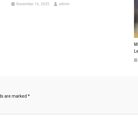
November 16, 2025
admin
M
L
lds are marked
*