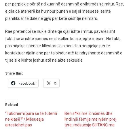
për përpjekje për të ndikuar në dëshminë e viktimës së mitur. Rae,
e cila që atëherë ka humbur punën e saj si mësuese, është
planifikuar të dalë në gjyq për këtë çështje në mars.
Rae pretendoi se nuk e dinte që djali ishte i mitur, pavarësisht
faktit se ai ishte nxënës në shkollën ku ajo jepte mësim. Në fakt,
pas ndjekjes penale fillestare, ajo bëri disa përpjekje për të
kontaktuar djalin dhe për ta bindur atë të ndryshonte dëshminë e
tij se si e kishte joshur atë në akte seksuale
Share this:
Facebook
X
Related
“Takohemi para se të futemi
Bëri s*ks me 2 nxënës dhe
në klasë?”/ Mësuesja
lindi një fëmijë me njërin prej
arrestohet pas
tyre, mësuesja SHTANG me