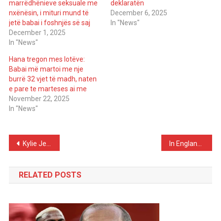
marrëdhënieve seksuale me
deklaratën
nxënësin, i mituri mund të
December 6, 2025
jetë babai i foshnjës së saj
In "News"
December 1, 2025
In "News"
Hana tregon mes lotëve:
Babai më martoi me nje
burrë 32 vjet të madh, naten
e pare te marteses ai me
November 22, 2025
In "News"
Post
Kylie Jenner Shines in Palm Springs Amid Timothée Chalamet’s Absence
In England, a 25-meter-tall Christmas tree made of 100,000 balloons is raised
navigation
RELATED POSTS