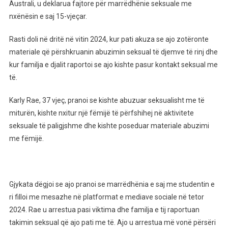
Mësuesja
Australi, u deklarua fajtore për marrëdhënie seksuale me
Që
nxënësin e saj 15-vjeçar.
Kreu
Marrëdhënie
Rasti doli në dritë në vitin 2024, kur pati akuza se ajo zotëronte
Me
materiale që përshkruanin abuzimin seksual të djemve të rinj dhe
15-
kur familja e djalit raportoi se ajo kishte pasur kontakt seksual me
Vjeçarin,
të.
Nxënës
I
Karly Rae, 37 vjeç, pranoi se kishte abuzuar seksualisht me të
Saj
miturën, kishte nxitur një fëmijë të përfshihej në aktivitete
—
seksuale të paligjshme dhe kishte poseduar materiale abuzimi
E
me fëmijë.
Zbuluan
Prindërit
Gjykata dëgjoi se ajo pranoi se marrëdhënia e saj me studentin e
ri filloi me mesazhe në platformat e mediave sociale në tetor
2024. Rae u arrestua pasi viktima dhe familja e tij raportuan
takimin seksual që ajo pati me të. Ajo u arrestua më vonë përsëri