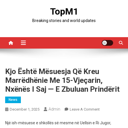
Skip
TopM1
to
content
Breaking stories and world updates
Kjo Është Mësuesja Që Kreu
Marrëdhënie Me 15-Vjeçarin,
Nxënës I Saj — E Zbuluan Prindërit
News
Admin
On
December 1, 2025
Leave A Comment
Kjo
Është
Një ish-mësuese e shkollës së mesme në Uellsin e Ri Jugor,