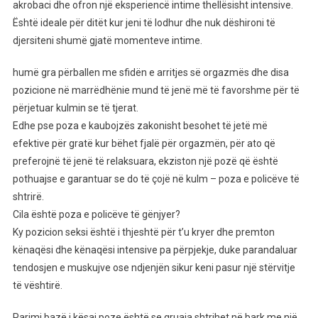
Pozicioni
akrobaci dhe ofron një eksperiencë intime thellësisht intensive.
Më
Është ideale për ditët kur jeni të lodhur dhe nuk dëshironi të
Perfekt
djersiteni shumë gjatë momenteve intime.
Për
Se*ks!
humë gra përballen me sfidën e arritjes së orgazmës dhe disa
Është
pozicione në marrëdhënie mund të jenë më të favorshme për të
E
përjetuar kulmin se të tjerat.
Thjeshtë
Edhe pse poza e kaubojzës zakonisht besohet të jetë më
Dhe
efektive për gratë kur bëhet fjalë për orgazmën, për ato që
Garanton
preferojnë të jenë të relaksuara, ekziston një pozë që është
Një
pothuajse e garantuar se do të çojë në kulm – poza e policëve të
Orgazëm
shtrirë.
Cila është poza e policëve të gënjyer?
Ky pozicion seksi është i thjeshtë për t’u kryer dhe premton
kënaqësi dhe kënaqësi intensive pa përpjekje, duke parandaluar
tendosjen e muskujve ose ndjenjën sikur keni pasur një stërvitje
të vështirë.
Parimi bazë i kësaj poze është se gruaja shtrihet në bark me një