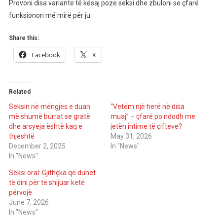
Provoni disa variante të kësaj poze seksi dhe zbuloni se çfarë
funksionon më mirë për ju.
Share this:
Facebook
X
Related
Seksin në mëngjes e duan
“Vetëm një herë në disa
më shumë burrat se gratë
muaj” – çfarë po ndodh me
dhe arsyeja është kaq e
jetën intime të çifteve?
thjeshtë
May 31, 2026
December 2, 2025
In "News"
In "News"
Seksi oral: Gjithçka që duhet
të dini për të shijuar këtë
përvojë
June 7, 2026
In "News"