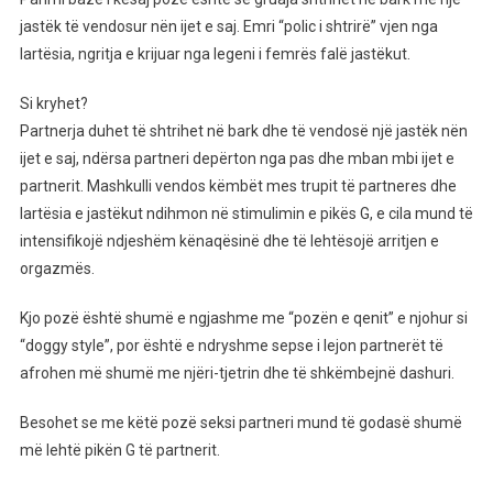
jastëk të vendosur nën ijet e saj. Emri “polic i shtrirë” vjen nga
lartësia, ngritja e krijuar nga legeni i femrës falë jastëkut.
Si kryhet?
Partnerja duhet të shtrihet në bark dhe të vendosë një jastëk nën
ijet e saj, ndërsa partneri depërton nga pas dhe mban mbi ijet e
partnerit. Mashkulli vendos këmbët mes trupit të partneres dhe
lartësia e jastëkut ndihmon në stimulimin e pikës G, e cila mund të
intensifikojë ndjeshëm kënaqësinë dhe të lehtësojë arritjen e
orgazmës.
Kjo pozë është shumë e ngjashme me “pozën e qenit” e njohur si
“doggy style”, por është e ndryshme sepse i lejon partnerët të
afrohen më shumë me njëri-tjetrin dhe të shkëmbejnë dashuri.
Besohet se me këtë pozë seksi partneri mund të godasë shumë
më lehtë pikën G të partnerit.