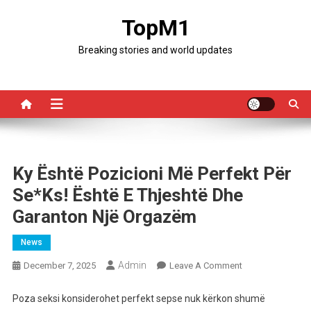
Skip
TopM1
to
content
Breaking stories and world updates
Ky Është Pozicioni Më Perfekt Për
Se*ks! Është E Thjeshtë Dhe
Garanton Një Orgazëm
News
Admin
On
December 7, 2025
Leave A Comment
Ky
Është
Poza seksi konsiderohet perfekt sepse nuk kërkon shumë