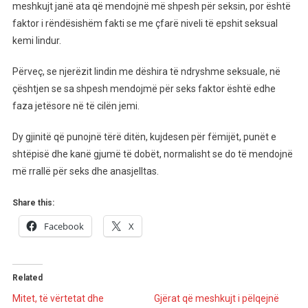
meshkujt janë ata që mendojnë më shpesh për seksin, por është
faktor i rëndësishëm fakti se me çfarë niveli të epshit seksual
kemi lindur.
Përveç, se njerëzit lindin me dëshira të ndryshme seksuale, në
çështjen se sa shpesh mendojmë për seks faktor është edhe
faza jetësore në të cilën jemi.
Dy gjinitë që punojnë tërë ditën, kujdesen për fëmijët, punët e
shtëpisë dhe kanë gjumë të dobët, normalisht se do të mendojnë
më rrallë për seks dhe anasjelltas.
Share this:
Facebook
X
Related
Mitet, të vërtetat dhe
Gjërat që meshkujt i pëlqejnë