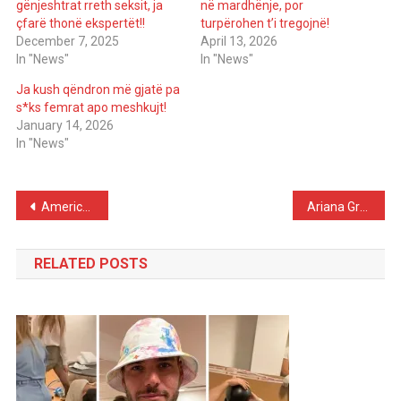
gënjeshtrat rreth seksit, ja
në mardhënje, por
çfarë thonë ekspertët!!
turpërohen t’i tregojnë!
December 7, 2025
April 13, 2026
In "News"
In "News"
Ja kush qëndron më gjatë pa
s*ks femrat apo meshkujt!
January 14, 2026
In "News"
Post
American Rapper Poorstacy Dies After Medical Emergency in Hotel, at Age 26
Ariana Grande reveals emotional acting method in Wicked to keep distance from personal pain
navigation
RELATED POSTS