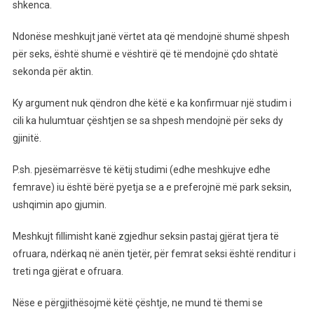
Femrat,
shkenca.
Kush
Mendon
Ndonëse meshkujt janë vërtet ata që mendojnë shumë shpesh
Më
për seks, është shumë e vështirë që të mendojnë çdo shtatë
Shpesh
sekonda për aktin.
Për
Seks?
Ky argument nuk qëndron dhe këtë e ka konfirmuar një studim i
Më
cili ka hulumtuar çështjen se sa shpesh mendojnë për seks dy
Në
gjinitë.
Fund
Është
P.sh. pjesëmarrësve të këtij studimi (edhe meshkujve edhe
Përgjigjur
femrave) iu është bërë pyetja se a e preferojnë më park seksin,
Shkenca!
ushqimin apo gjumin.
Meshkujt fillimisht kanë zgjedhur seksin pastaj gjërat tjera të
ofruara, ndërkaq në anën tjetër, për femrat seksi është renditur i
treti nga gjërat e ofruara.
Nëse e përgjithësojmë këtë çështje, ne mund të themi se