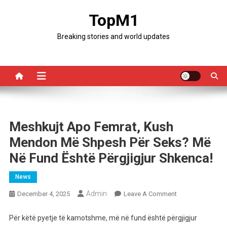
Skip
TopM1
to
content
Breaking stories and world updates
Meshkujt Apo Femrat, Kush
Mendon Më Shpesh Për Seks? Më
Në Fund Është Përgjigjur Shkenca!
News
Admin
On
December 4, 2025
Leave A Comment
Meshkujt
Apo
Për këtë pyetje të kamotshme, më në fund është përgjigjur