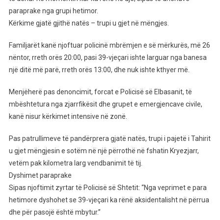
paraprake nga grupi hetimor.
Kërkime gjatë gjithë natës – trupi u gjet në mëngjes.
Familjarët kanë njoftuar policinë mbrëmjen e së mërkurës, më 26
nëntor, rreth orës 20:00, pasi 39-vjeçari ishte larguar nga banesa
një ditë më parë, rreth orës 13:00, dhe nuk ishte kthyer më.
Menjëherë pas denoncimit, forcat e Policisë së Elbasanit, të
mbështetura nga zjarrfikësit dhe grupet e emergjencave civile,
kanë nisur kërkimet intensive në zonë.
Pas patrullimeve të pandërprera gjatë natës, trupi i pajetë i Tahirit
u gjet mëngjesin e sotëm në një përrothë në fshatin Kryezjarr,
vetëm pak kilometra larg vendbanimit të tij.
Dyshimet paraprake
Sipas njoftimit zyrtar të Policisë së Shtetit: “Nga veprimet e para
hetimore dyshohet se 39-vjeçari ka rënë aksidentalisht në përrua
dhe për pasojë është mbytur.”