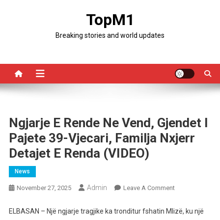
Skip
TopM1
to
content
Breaking stories and world updates
Ngjarje E Rende Ne Vend, Gjendet I
Pajete 39-Vjecari, Familja Nxjerr
Detajet E Renda (VIDEO)
News
Admin
On
November 27, 2025
Leave A Comment
Ngjarje
E
ELBASAN – Një ngjarje tragjike ka tronditur fshatin Mlizë, ku një