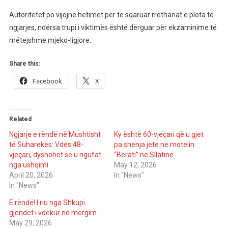
Autoritetet po vijojnë hetimet për të sqaruar rrethanat e plota të
ngjarjes, ndërsa trupi i viktimës është dërguar për ekzaminime të
mëtejshme mjeko-ligjore.
Share this:
Facebook
X
Related
Ngjarje e rëndë në Mushtisht
Ky është 60-vjeçari që u gjet
të Suharekës: Vdes 48-
pa shenja jete në motelin
vjeçari, dyshohet se u ngufat
“Berati” në Sllatinë
nga ushqimi
May 12, 2026
April 20, 2026
In "News"
In "News"
E rëndë! I riu nga Shkupi
gjendet i vdekur në mërgim
May 29, 2026