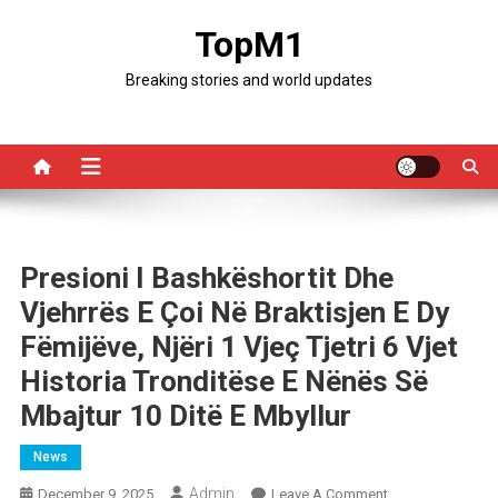
Skip
TopM1
to
content
Breaking stories and world updates
Presioni I Bashkëshortit Dhe
Vjehrrës E Çoi Në Braktisjen E Dy
Fëmijëve, Njëri 1 Vjeç Tjetri 6 Vjet
Historia Tronditëse E Nënës Së
Mbajtur 10 Ditë E Mbyllur
News
Admin
On
December 9, 2025
Leave A Comment