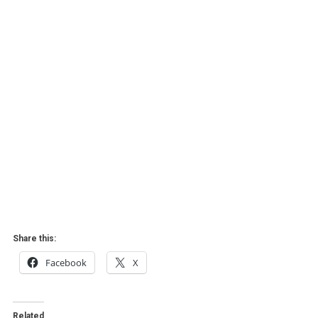
Tronditëse
E
Nënës
Së
Mbajtur
10
Ditë
E
Mbyllur
Share this:
Facebook
X
Related