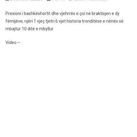
Presioni
I
Presioni i bashkëshortit dhe vjehrrës e çoi në braktisjen e dy
Bashkëshortit
fëmijëve, njëri 1 vjeç tjetri 6 vjet historia tronditëse e nënës së
Dhe
mbajtur 10 ditë e mbyllur
Vjehrrës
E
Video –
Çoi
Në
Braktisjen
E
Dy
Fëmijëve,
Njëri
1
Vjeç
Tjetri
6
Vjet
Historia