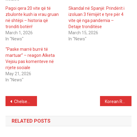
Pagoi qera 20 vite që të
Skandal në Spanjë: Prindërit i
zbulonte kush ia vrau gruan
izoluan 3 fëmijët e tyre për 4
në shtëpi – historia që
vite që nga pandemia –
tronditi botën!
Detaje tronditëse
March 1, 2026
March 15, 2026
In "News"
In "News"
“Paske marrë burrë të
martuar” – reagon Alketa
Vejsiu pas komenteve në
rrjete sociale
May 21, 2026
In "News"
Post
Chelsea turned down the chance to sign Cristiano Ronaldo for just 3.5 million euros
Korean Restaurant Refuses Solo Diners Saying It “Doesn’t Sell Loneliness”
navigation
RELATED POSTS