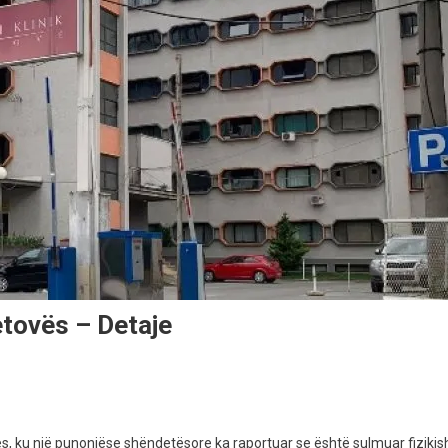
etovës – Detaje
ës, ku një punonjëse shëndetësore ka raportuar se është sulmuar fizikisht