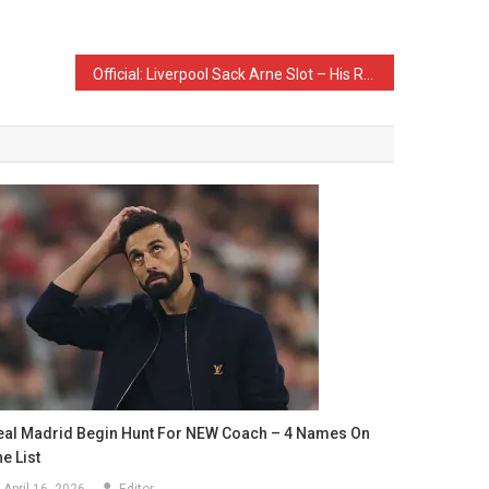
Official: Liverpool Sack Arne Slot – His Replacement is Learned
eal Madrid Begin Hunt For NEW Coach – 4 Names On
e List