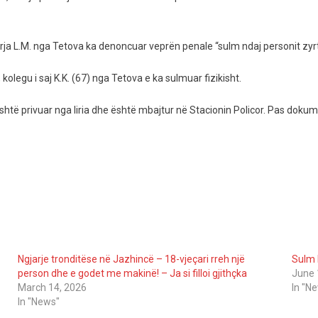
ja L.M. nga Tetova ka denoncuar veprën penale “sulm ndaj personit zyrt
 kolegu i saj K.K. (67) nga Tetova e ka sulmuar fizikisht.
të privuar nga liria dhe është mbajtur në Stacionin Policor. Pas dokument
Ngjarje tronditëse në Jazhincë – 18-vjeçari rreh një
Sulm b
person dhe e godet me makinë! – Ja si filloi gjithçka
June 
March 14, 2026
In "N
In "News"