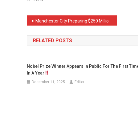
Post
Manchester City Preparing $250 Million to Complete 3 Transfers
navigation
RELATED POSTS
Nobel Prize Winner Appears In Public For The First Tim
In A Year
December 11, 2025
Editor