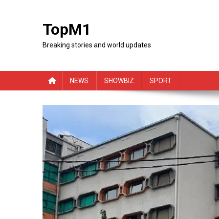
Skip
to
TopM1
content
Breaking stories and world updates
NEWS
SHOWBIZ
SPORT