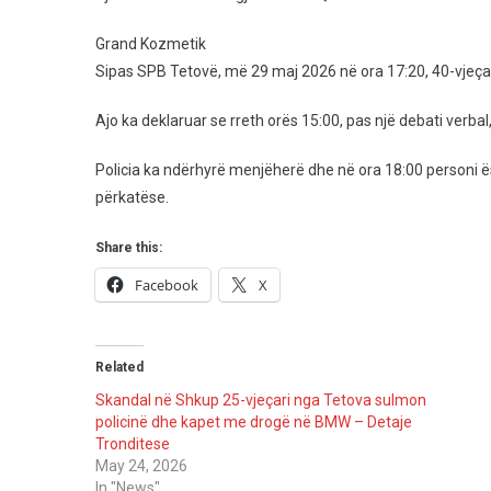
Në
Spitalin
Grand Kozmetik
E
Sipas SPB Tetovë, më 29 maj 2026 në ora 17:20, 40-vjeçar
Tetovës
–
Ajo ka deklaruar se rreth orës 15:00, pas një debati verbal,
Detaje
Policia ka ndërhyrë menjëherë dhe në ora 18:00 personi ësh
përkatëse.
Share this:
Facebook
X
Related
Skandal në Shkup 25-vjeçari nga Tetova sulmon
policinë dhe kapet me drogë në BMW – Detaje
Tronditese
May 24, 2026
In "News"