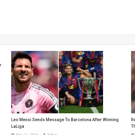
e
Leo Messi Sends Message To Barcelona After Winning
R
LaLiga
Th