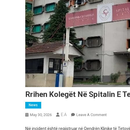
Rrihen Kolegët Në Spitalin E T
News
E.A
On
May 30, 2026
Leave A Comment
Rrihen
Kolegët
Një incident është regjistruar në Qendrën Klinike të Tetov