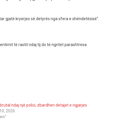
ar gjatë kryerjes së detyrës nga sfera e shëndetësisë”.
imit të rastit ndaj tij do të ngritet parashtresa
rutal ndaj një polici, zbardhen detajet e ngjarjes
10, 2026
ews"