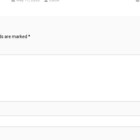
May 11, 2026
Editor
lds are marked
*