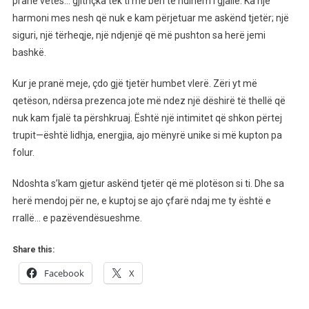
pranë vetes… gjithçka tek ti më bën të ndihem i gjallë. Ka një
Mirë
harmoni mes nesh që nuk e kam përjetuar me askënd tjetër; një
Se
siguri, një tërheqje, një ndjenjë që më pushton sa herë jemi
Ishi
bashkë.
Në
Sek*s
Kur je pranë meje, çdo gjë tjetër humbet vlerë. Zëri yt më
qetëson, ndërsa prezenca jote më ndez një dëshirë të thellë që
nuk kam fjalë ta përshkruaj. Është një intimitet që shkon përtej
trupit—është lidhja, energjia, ajo mënyrë unike si më kupton pa
folur.
Ndoshta s’kam gjetur askënd tjetër që më plotëson si ti. Dhe sa
herë mendoj për ne, e kuptoj se ajo çfarë ndaj me ty është e
rrallë… e pazëvendësueshme.
Share this:
Facebook
X