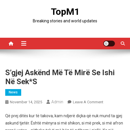
Skip
TopM1
to
content
Breaking stories and world updates
S’gjej Askënd Më Të Mirë Se Ishi
Në Sek*s
News
Admin
On
November 14, 2025
Leave A Comment
S’gjej
Askënd
Që prej ditës kur të takova, kam ndjerë diçka që nuk mund ta gjej
Më
askund tjetër. Është mënyra si më shikon, si më prek, si më afron
Të