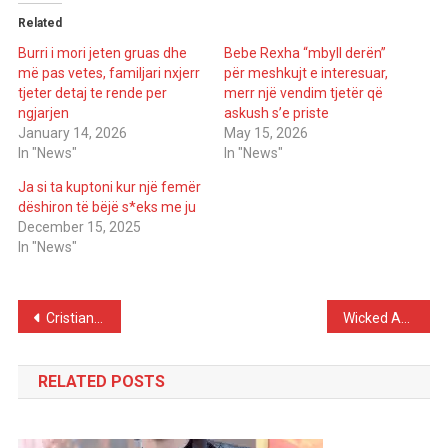
Related
Burri i mori jeten gruas dhe
Bebe Rexha “mbyll derën”
më pas vetes, familjari nxjerr
për meshkujt e interesuar,
tjeter detaj te rende per
merr një vendim tjetër që
ngjarjen
askush s’e priste
January 14, 2026
May 15, 2026
In "News"
In "News"
Ja si ta kuptoni kur një femër
dëshiron të bëjë s*eks me ju
December 15, 2025
In "News"
Post
Cristiano Ronaldo Shares Heartfelt Story: Losing His Son Brought Him Closer to Georgina, “Now I Have a Blessed Family”
Wicked Actress Blasts Attacker After Ariana Grande Scare at Singapore Premiere
navigation
RELATED POSTS