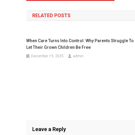
navigation
RELATED POSTS
When Care Turns Into Control: Why Parents Struggle To
Let Their Grown Children Be Free
December 19, 2025
admin
Leave a Reply