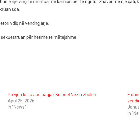
it,
un e një vinçi të montuar në kamion për të ngritur zhavorr në një çati, k
mb
hkruan sda.
ën
ëtori vdiq në vendngjarje.
ari
t u sekuestruan për hetime të mëtejshme.
din
ës
Po vjen lufta apo paqja? Kolonel Neziri zbulon
E dhi
April 25, 2026
vendi
In "News"
Janua
In "N