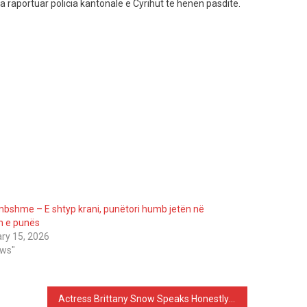
a raportuar policia kantonale e Cyrihut të hënën pasdite.
mbshme – E shtyp krani, punëtori humb jetën në
n e punës
ry 15, 2026
ews"
Actress Brittany Snow Speaks Honestly About Her Appearance: I’ve Never Had Any Procedures