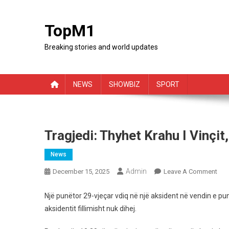
Skip
to
TopM1
content
Breaking stories and world updates
NEWS
SHOWBIZ
SPORT
Tragjedi: Thyhet Krahu I Vinçi
News
Admin
On
December 15, 2025
Leave A Comment
Trag
Thy
Një punëtor 29-vjeçar vdiq në një aksident në vendin e punë
Kra
aksidentit fillimisht nuk dihej.
I