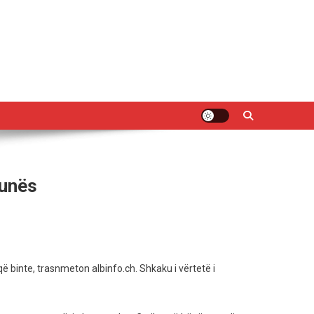
Punës
që binte, trasnmeton albinfo.ch. Shkaku i vërtetë i