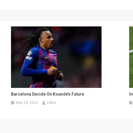
Barcelona Decide On Kounde’s Future
In
May 24, 2026
Editor