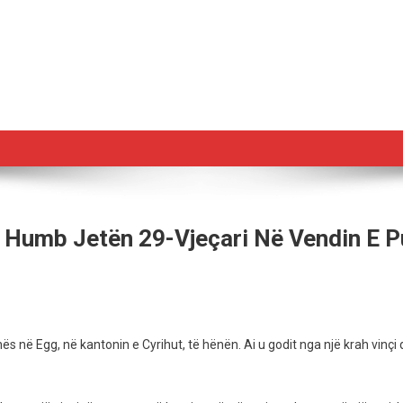
t, Humb Jetën 29-Vjeçari Në Vendin E 
jedi:
het
s në Egg, në kantonin e Cyrihut, të hënën. Ai u godit nga një krah vinçi 
hu