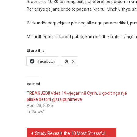
Vinç
Rreth orës 10:30 të mëngjesit, punëtorët po përdornin krah
Hu
Për arsye që janë ende të paqarta, krahu i vinçit u thye, s
Jet
29-
Përkundër përpjekjeve për ringjallje nga paramedikët, pun
Vjeç
Në
Me urdhër të prokurorit publik, kamioni dhe krahu i vinçi
Ven
E
Share this:
Pun
Facebook
X
Related
TREAGJEDI! Vdes 19-vjeçari në Cyrih, u godit nga një
pllakë betoni gjatë punimeve
April 23, 2026
In "News"
Post
Study Reveals the 10 Most Stressful Decisions in Life,Some May Surprise You