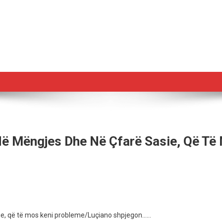
 Në Mëngjes Dhe Në Çfarë Sasie, Që T
EO)
asie, që të mos keni probleme/Luçiano shpjegon……