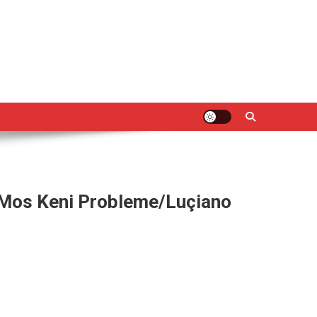
ë Mos Keni Probleme/Luçiano