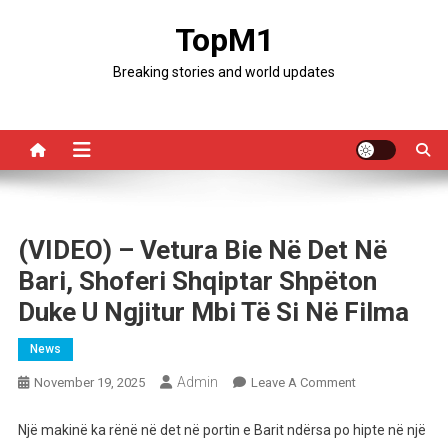
Skip
TopM1
to
content
Breaking stories and world updates
(VIDEO) – Vetura Bie Në Det Në
Bari, Shoferi Shqiptar Shpëton
Duke U Ngjitur Mbi Të Si Në Filma
News
Admin
On
November 19, 2025
Leave A Comment
(VIDEO)
–
Një makinë ka rënë në det në portin e Barit ndërsa po hipte në një