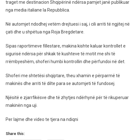
Vetura
traget me destinacion Shqipërinë ndërsa pamjet janë publikuar
Bie
nga media italiane la Repubblica.
Në
Det
Në automjet ndodhej vetëm drejtuesi i saj, i cili arriti të ngjitej në
Në
çati dhe u shpëtua nga Roja Bregdetare.
Bari,
Shoferi
Sipas raportimeve fillestare, makina kishte kaluar kontrollet e
Shqiptar
sigurisë ndërsa për shkak të kushteve të motit me shi të
Shpëton
rrëmbyeshëm, shoferi humbi kontrollin dhe përfundoi në det.
Duke
U
Shoferi me shtetësi shqiptare, theu xhamin e përparmë të
Ngjitur
makinës dhe arriti të dilte para se automjeti të fundosej.
Mbi
Të
Njësitë e zjarrfikësve dhe të zhytjes ndërhynë për të rikuperuar
Si
makinën nga uji.
Në
Filma
Per lajme dhe video te tjera na ndiqni
Share this: