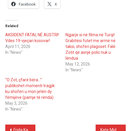
Facebook
X
Related
AKSIDENT FATAL NË AUSTRI!
Ngjarje si në filma në Turqi!
Vdes 19-vjeçari kosovar!
Grabitësi futet me armë në
April 11, 2026
taksi, shoferi plagoset: Falë
In "News"
Zotit që asnjë polic nuk u
lëndua
May 12, 2026
In "News"
“O Zot, çfarë bëra…”
publikohet momenti tragjik
ku shoferi u mori jetën dy
fëmijëve (pamje të rënda)
May 3, 2026
In "News"
Post
Frida Kahlo Painting Expected to Break Auction Record at Sotheby’s New York
Kate Middleton and Jessie J Share Emotional Moment as They Open Up About Their Cancer Journeys