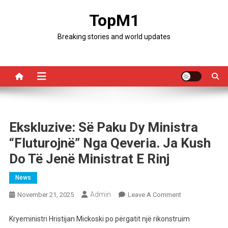
Skip
TopM1
to
content
Breaking stories and world updates
Ekskluzive: Së Paku Dy Ministra
“fluturojnë” Nga Qeveria. Ja Kush
Do Të Jenë Ministrat E Rinj
News
Admin
On
November 21, 2025
Leave A Comment
Ekskluzive:
Së
Kryeministri Hristijan Mickoski po përgatit një rikonstruim