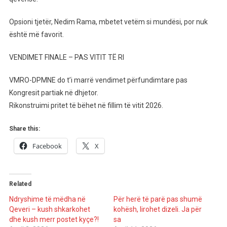
Opsioni tjetër, Nedim Rama, mbetet vetëm si mundësi, por nuk
është më favorit.
VENDIMET FINALE – PAS VITIT TË RI
VMRO-DPMNE do t’i marrë vendimet përfundimtare pas
Kongresit partiak në dhjetor.
Rikonstruimi pritet të bëhet në fillim të vitit 2026.
Share this:
Facebook
X
Related
Ndryshime të mëdha në
Për herë të parë pas shumë
Qeveri – kush shkarkohet
kohësh, lirohet dizeli. Ja për
dhe kush merr postet kyçe?!
sa