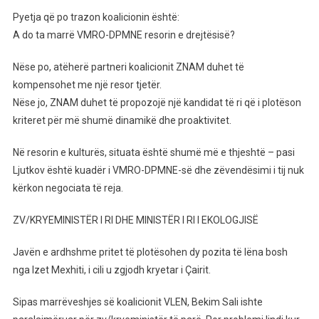
Pyetja që po trazon koalicionin është:
A do ta marrë VMRO-DPMNE resorin e drejtësisë?
Nëse po, atëherë partneri koalicionit ZNAM duhet të
kompensohet me një resor tjetër.
Nëse jo, ZNAM duhet të propozojë një kandidat të ri që i plotëson
kriteret për më shumë dinamikë dhe proaktivitet.
Në resorin e kulturës, situata është shumë më e thjeshtë – pasi
Ljutkov është kuadër i VMRO-DPMNE-së dhe zëvendësimi i tij nuk
kërkon negociata të reja.
ZV/KRYEMINISTËR I RI DHE MINISTËR I RI I EKOLOGJISË
Javën e ardhshme pritet të plotësohen dy pozita të lëna bosh
nga Izet Mexhiti, i cili u zgjodh kryetar i Çairit.
Sipas marrëveshjes së koalicionit VLEN, Bekim Sali ishte