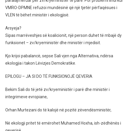
paralajmëruar për zv/kryeministër të parë. Por problemi lindi kur
VMRO-DPMNE refuzoi mundësinë që një tjetër përfaqësues i
VLEN të bëhet ministër i ekologjisë.
Arsyeja?
Sipas marrëveshjes së koalicionit, një person duhet të mbajë dy
funksionet – zv/kryeministër dhe ministër i mjedisit.
Kjo krijoi pabalancë, sepse Sali vjen nga Alternativa, ndërsa
ekologjia i takon Lëvizjes Demokratike.
EPILOGU – JA SI DO TË FUNKSIONOJË QEVERIA
Bekim Sali do të jetë zv/kryeministër i parë dhe ministër i
integrimeve evropiane,
Orhan Murtezani do të kalojë në pozitë zëvendësministër,
Në ekologji pritet të emërohet Muhamed Hoxha, ish-zëdhënës i
qeverisë.