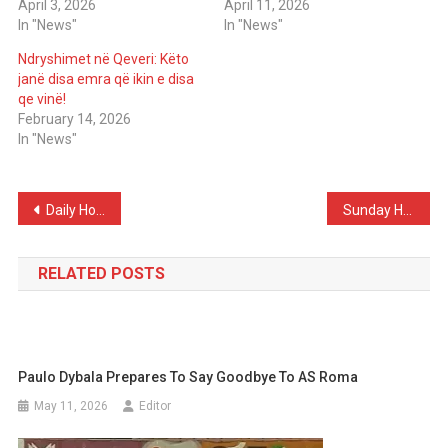
April 3, 2026
April 11, 2026
In "News"
In "News"
Ndryshimet në Qeveri: Këto
janë disa emra që ikin e disa
qe vinë!
February 14, 2026
In "News"
Post
Daily Horoscope for Friday, November 21, 2025
Sunday Horoscope – Love Filled With Potential and Hidden Traps
navigation
RELATED POSTS
Paulo Dybala Prepares To Say Goodbye To AS Roma
May 11, 2026
Editor