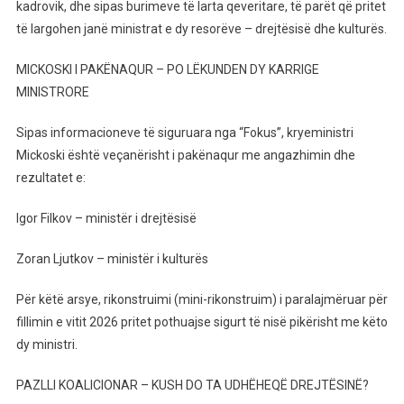
Paku
kadrovik, dhe sipas burimeve të larta qeveritare, të parët që pritet
Dy
të largohen janë ministrat e dy resorëve – drejtësisë dhe kulturës.
Ministra
“fluturojnë”
MICKOSKI I PAKËNAQUR – PO LËKUNDEN DY KARRIGE
Nga
MINISTRORE
Qeveria.
Ja
Sipas informacioneve të siguruara nga “Fokus”, kryeministri
Kush
Mickoski është veçanërisht i pakënaqur me angazhimin dhe
Do
rezultatet e:
Të
Jenë
Igor Filkov – ministër i drejtësisë
Ministrat
E
Zoran Ljutkov – ministër i kulturës
Rinj
Për këtë arsye, rikonstruimi (mini-rikonstruim) i paralajmëruar për
fillimin e vitit 2026 pritet pothuajse sigurt të nisë pikërisht me këto
dy ministri.
PAZLLI KOALICIONAR – KUSH DO TA UDHËHEQË DREJTËSINË?