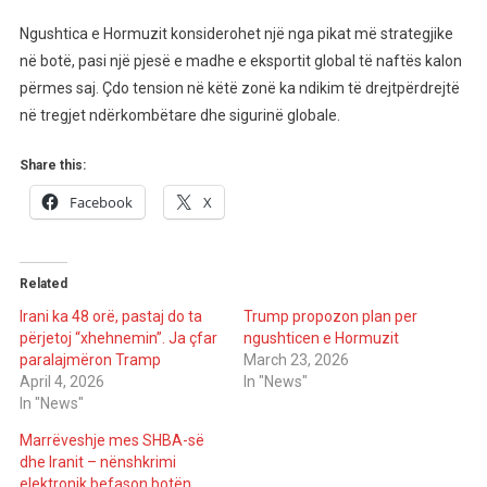
Ngushtica e Hormuzit konsiderohet një nga pikat më strategjike
në botë, pasi një pjesë e madhe e eksportit global të naftës kalon
përmes saj. Çdo tension në këtë zonë ka ndikim të drejtpërdrejtë
në tregjet ndërkombëtare dhe sigurinë globale.
Share this:
Facebook
X
Related
Irani ka 48 orë, pastaj do ta
Trump propozon plan per
përjetoj “xhehnemin”. Ja çfar
ngushticen e Hormuzit
paralajmëron Tramp
March 23, 2026
April 4, 2026
In "News"
In "News"
Marrëveshje mes SHBA-së
dhe Iranit – nënshkrimi
elektronik befason botën