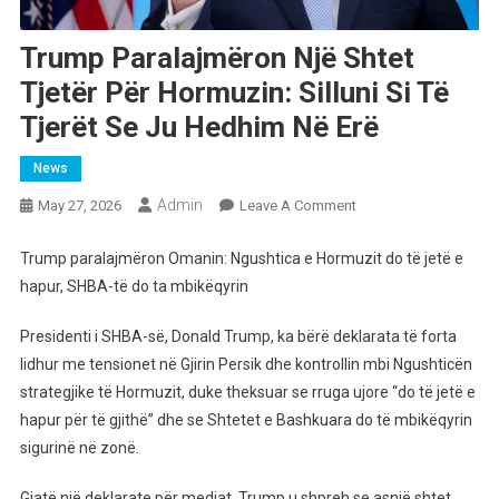
Trump Paralajmëron Një Shtet
Tjetër Për Hormuzin: Silluni Si Të
Tjerët Se Ju Hedhim Në Erë
News
Admin
On
May 27, 2026
Leave A Comment
Trump
Paralajmëron
Trump paralajmëron Omanin: Ngushtica e Hormuzit do të jetë e
Një
hapur, SHBA-të do ta mbikëqyrin
Shtet
Tjetër
Presidenti i SHBA-së, Donald Trump, ka bërë deklarata të forta
Për
lidhur me tensionet në Gjirin Persik dhe kontrollin mbi Ngushticën
Hormuzin:
strategjike të Hormuzit, duke theksuar se rruga ujore “do të jetë e
Silluni
hapur për të gjithë” dhe se Shtetet e Bashkuara do të mbikëqyrin
Si
sigurinë në zonë.
Të
Tjerët
Gjatë një deklarate për mediat, Trump u shpreh se asnjë shtet