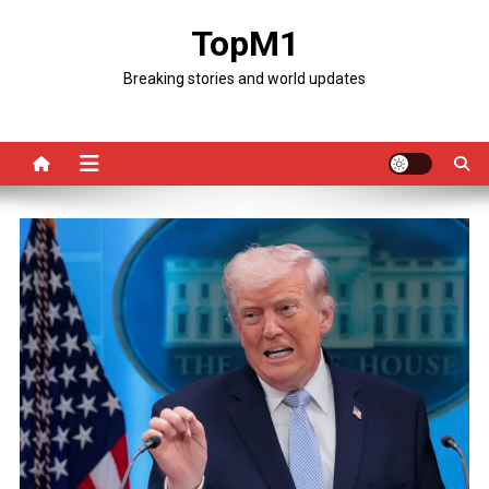
Skip
TopM1
to
content
Breaking stories and world updates