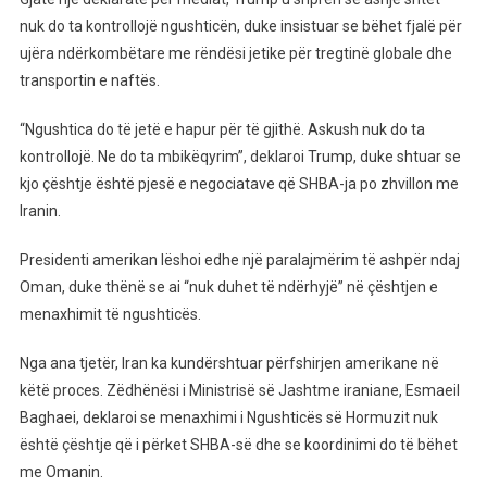
Se
nuk do ta kontrollojë ngushticën, duke insistuar se bëhet fjalë për
Ju
ujëra ndërkombëtare me rëndësi jetike për tregtinë globale dhe
Hedhim
transportin e naftës.
Në
Erë
“Ngushtica do të jetë e hapur për të gjithë. Askush nuk do ta
kontrollojë. Ne do ta mbikëqyrim”, deklaroi Trump, duke shtuar se
kjo çështje është pjesë e negociatave që SHBA-ja po zhvillon me
Iranin.
Presidenti amerikan lëshoi edhe një paralajmërim të ashpër ndaj
Oman, duke thënë se ai “nuk duhet të ndërhyjë” në çështjen e
menaxhimit të ngushticës.
Nga ana tjetër, Iran ka kundërshtuar përfshirjen amerikane në
këtë proces. Zëdhënësi i Ministrisë së Jashtme iraniane, Esmaeil
Baghaei, deklaroi se menaxhimi i Ngushticës së Hormuzit nuk
është çështje që i përket SHBA-së dhe se koordinimi do të bëhet
me Omanin.