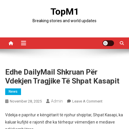
Skip
TopM1
to
content
Breaking stories and world updates
Edhe DailyMail Shkruan Për
Vdekjen Tragjike Të Shpat Kasapit
News
Admin
On
November 28, 2025
Leave A Comment
Edhe
DailyMail
Vdekja e papritur e këngëtarit të njohur shqiptar, Shpat Kasapi, ka
Shkruan
kaluar kufijtë e rajonit dhe ka tërhequr vëmendjen e mediave
Për