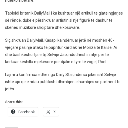
ndërkombëtare.
Vdekjen
Tragjike
Tabloidi britanik DailyMail i ka kushtuar një artikull të gjatë ngjarjes
Të
së rëndë, duke e përshkruar artistin si një figurë të dashur të
Shpat
skenës muzikore shqiptare dhe kosovare.
Kasapit
Siç shkruan DailyMail, Kasapi ka ndërruar jetë në moshën 40-
vjeçare pas një ataku të papritur kardiak në Monza të Italisë. Ai
dhe bashkëshortja e tij, Selvije Jao, ndodheshin atje për të
kërkuar këshilla mjekësore për djalin e tyre të vogël, Roel.
Lajmi u konfirmua edhe nga Daily Star, ndërsa pikërisht Selvije
ishte ajo që e ndau publikisht dhimbjen e humbjes së partnerit të
jetës.
Share this:
Facebook
X