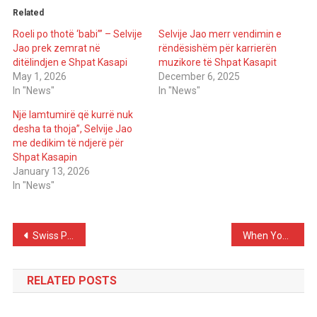
Related
Roeli po thotë ‘babi’” – Selvije
Selvije Jao merr vendimin e
Jao prek zemrat në
rëndësishëm për karrierën
ditëlindjen e Shpat Kasapi
muzikore të Shpat Kasapit
May 1, 2026
December 6, 2025
In "News"
In "News"
Një lamtumirë që kurrë nuk
desha ta thoja”, Selvije Jao
me dedikim të ndjerë për
Shpat Kasapin
January 13, 2026
In "News"
Post
Swiss Pensioner Scammed by Fake Brad Pitt Loses Nearly 100,000 Dollars and Waits Weeks in a Hotel for Him
When Your Mind Becomes Your Enemy: How to Stop Judgment, Fear, and “Turn Off” the Inner Critic
navigation
RELATED POSTS