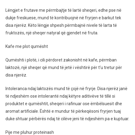
Lëngjet e frutave me përmbajtje të lartë sheqeri, edhe pse në
dukje freskuese, mund të kontribuojnë në fryrjen e barkut tek
disa njerëz. Këto lëngje shpesh përmbajnë nivele të larta të
fruktozës, një sheqer natyral që gjendet në fruta.
Kafe me plot qumësht
Qumështi i plotë, i cili përdoret zakonisht në kafe, përmban
laktozë, një sheqer që mund të jetë i vështirë për t’u tretur për
disa njerëz.
Intoleranca ndaj laktozës mund të çojë në fryrje. Disa njerëz janë
të ndjeshëm ose intolerantë ndaj këtyre aditivëve të tillë si
produktet e qumështit, sheqeri i rafinuar ose ëmbëlsuesit dhe
aromat artificiale. Është e mundur të përkeqësoni fryrjen tuaj
duke shtuar përbërës ndaj të cilëve jeni të ndjeshëm pa e kuptuar.
Pije me pluhur proteinash