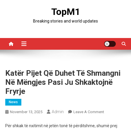
Skip
TopM1
to
content
Breaking stories and world updates
Katër Pijet Që Duhet Të Shmangni
Në Mëngjes Pasi Ju Shkaktojnë
Fryrje
News
Admin
On
November 13, 2025
Leave A Comment
Katër
Pijet
Për shkak të nxitimit në jetën tonë të përditshme, shumë prej