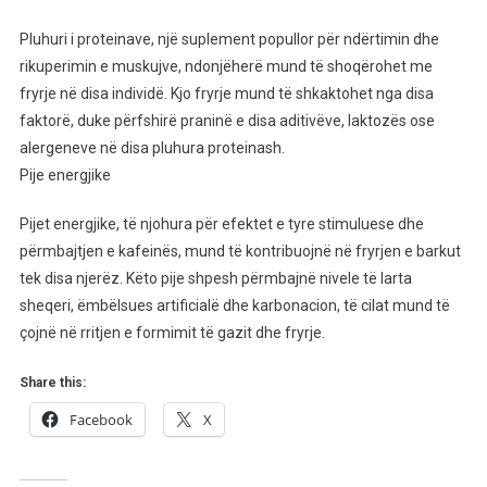
Pluhuri i proteinave, një suplement popullor për ndërtimin dhe
rikuperimin e muskujve, ndonjëherë mund të shoqërohet me
fryrje në disa individë. Kjo fryrje mund të shkaktohet nga disa
faktorë, duke përfshirë praninë e disa aditivëve, laktozës ose
alergeneve në disa pluhura proteinash.
Pije energjike
Pijet energjike, të njohura për efektet e tyre stimuluese dhe
përmbajtjen e kafeinës, mund të kontribuojnë në fryrjen e barkut
tek disa njerëz. Këto pije shpesh përmbajnë nivele të larta
sheqeri, ëmbëlsues artificialë dhe karbonacion, të cilat mund të
çojnë në rritjen e formimit të gazit dhe fryrje.
Share this:
Facebook
X