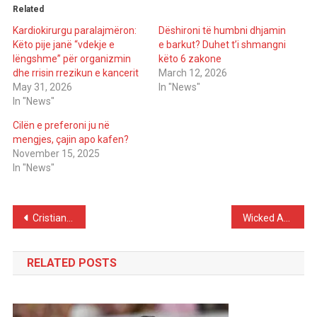
Related
Kardiokirurgu paralajmëron:
Dëshironi të humbni dhjamin
Këto pije janë “vdekje e
e barkut? Duhet t’i shmangni
lëngshme” për organizmin
këto 6 zakone
dhe rrisin rrezikun e kancerit
March 12, 2026
May 31, 2026
In "News"
In "News"
Cilën e preferoni ju në
mengjes, çajin apo kafen?
November 15, 2025
In "News"
Post
Cristiano Ronaldo Shares Heartfelt Story: Losing His Son Brought Him Closer to Georgina, “Now I Have a Blessed Family”
Wicked Actress Blasts Attacker After Ariana Grande Scare at Singapore Premiere
navigation
RELATED POSTS