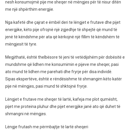
Që
nesh konsumojmë pije me sheqer në mëngjes për të nisur ditën
Duhet
me një shpërthim energjie.
Të
Shmangni
Nga kafetë dhe çajrat e ëmbël deri te lëngjet e frutave dhe pijet
Në
energjike, këto pije ofrojnë një zgjedhje të shpejtë që mund të
Mëngjes
jenë të këndshme për ata që kërkojnë një fillim të këndshëm të
Pasi
mëngjesit të tyre.
Ju
Shkaktojnë
Megjithatë, është thelbësore të jeni të vetëdijshëm për dobësitë e
Fryrje
mundshme që lidhen me konsumimin e pijeve me sheqer, pasi
ato mund të lidhen me parehati dhe fryrje për disa individë.
Sipas ekspertëve, është e rëndësishme të shmangim këto katër
pije në mëngjes, pasi mund të shktojnë fryrje.
Lëngjet e frutave me sheqer të lartë, kafeja me plot qumësht,
pijet me proteina pluhur dhe pijet energjike janë ato që duhet të
shmangni në mëngjes.
Lëngje frutash me përmbajtje të lartë sheqeri