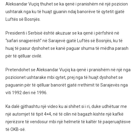
I
Aleksandar Vuçiq thuhet se ka qenë i pranishëm në një pozicion
Serbisë
ushtarak nga ku të huajt gjuanin ndaj banorëve të qytetit gjatë
Akuzohet
Luftës së Bosnjës.
Se
Ka
Presidenti i Serbisë është akuzuar se ka qenë i përfshirë në
Marrë
“safari snajperësh” në Sarajevë gjatë Luftës së Bosnjës, ku të
Pjesë
huaj të pasur dyshohet se kanë paguar shuma të mëdha parash
Në
për të qëlluar civilë.
“safari
Snajperësh”
Pretendohet se Aleksandar Vuçiq ka qenë i pranishëm në një nga
Për
pozicionet ushtarake mbi qytet, prej nga të huajt dyshohet se
Vrasjen
paguanin për të qëlluar banorët gjatë rrethimit të Sarajevës nga
E
viti 1992 deri në 1996.
Civilëve
Në
Ka dalë gjithashtu një video ku ai shihet si i ri, duke udhëtuar me
Sarajevë
një automjet të tipit 4×4, në të cilin në bagazh kishte një kafkë
njerëzore të vendosur mbi një helmetë të kaltër të paqeruajtësve
të OKB-së.