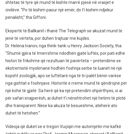
shtetas të tyre që mund të kishte marrë pjesë në vrasjet e
civilëve. “Po të kishim pasur një emër, do t’i kishim ndjekur
penalisht,” tha Giffoni.
Ekspertë të Ballkanit i thanë The Telegraph se akuzat mund të
jenë të vërteta, por duhen trajtuar me kujdes.
Dr. Helena Ivanov, nga think-tank-u Henry Jackson Society, tha:
“Shumë gjëra të tmerrshme ndodhën gjatë luftës, por pati edhe
histori të frikshme që rezultuan të pavërteta – pretendime se
ekstremistë myslimanë hodhën foshnja serbe te luanët në një
kopsht zoologjik, apo se luftëtarë nga të tri palët bënin varëse
nga gishtat e foshnjave. Historitë e rreme mund të qëndrojnë për
një kohë të gjatë. Sa herë që ka një pretendim shpërthyes, si ai
për safari snajperësh, ai duhet t’i nënshtrohet një hetimi të plotë
dhe transparent. Nëse ka akuza të besueshme, atëherë ato
duhet të hetohen.”
Videoja që duket se e tregon Vuçiqin me automjetin me kafkë