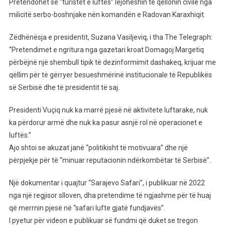
Pretendohet se “turistët e luftës” lejoheshin të qëllonin civilë nga
milicitë serbo-boshnjake nën komandën e Radovan Karaxhiqit.
Zëdhënësja e presidentit, Suzana Vasiljeviq, i tha The Telegraph:
“Pretendimet e ngritura nga gazetari kroat Domagoj Margetiq
përbëjnë një shembull tipik të dezinformimit dashakeq, krijuar me
qëllim për të gërryer besueshmërinë institucionale të Republikës
së Serbisë dhe të presidentit të saj.
Presidenti Vuçiq nuk ka marrë pjesë në aktivitete luftarake, nuk
ka përdorur armë dhe nuk ka pasur asnjë rol në operacionet e
luftës.”
Ajo shtoi se akuzat janë “politikisht të motivuara” dhe një
përpjekje për të “minuar reputacionin ndërkombëtar të Serbisë”.
Një dokumentar i quajtur “Sarajevo Safari”, i publikuar në 2022
nga një regjisor slloven, dha pretendime të ngjashme për të huaj
që merrnin pjesë në “safari lufte gjatë fundjavës”.
I pyetur për videon e publikuar së fundmi që duket se tregon