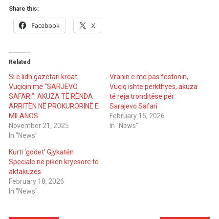
Share this:
Facebook
X
Related
Si e lidh gazetari kroat
Vranin e më pas festonin,
Vuçiqin me “SARJEVO
Vuçiq ishte përkthyes, akuza
SAFARI”: AKUZA TË RËNDA
të reja tronditëse për
ARRITËN NË PROKURORINË E
Sarajevo Safari
MILANOS
February 15, 2026
November 21, 2025
In "News"
In "News"
Kurti ‘godet’ Gjykatën
Speciale në pikën kryesore të
aktakuzës
February 18, 2026
In "News"