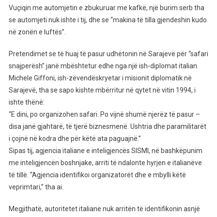
Vuçiqin me automjetin e zbukuruar me kafkë, një burim serb tha
se automjeti nuk ishte i tij, dhe se “makina të tilla gjendeshin kudo
në zonën e luftës”.
Pretendimet se të huaj të pasur udhëtonin në Sarajevë për “safari
snajperësh” janë mbështetur edhe nga një ish-diplomat italian.
Michele Giffoni, ish-zëvendëskryetar i misionit diplomatik në
Sarajevë, tha se sapo kishte mbërritur në qytet në vitin 1994, i
ishte thënë:
“E dini, po organizohen safari. Po vijnë shumë njerëz të pasur –
disa janë gjahtarë, të tjerë biznesmenë. Ushtria dhe paramilitarët
i çojnë në kodra dhe për këtë ata paguajnë.”
Sipas tij, agjencia italiane e inteligjencës SISMI, në bashkëpunim
me inteligjencën boshnjake, arriti të ndalonte hyrjen e italianëve
të tillë. “Agjencia identifikoi organizatorët dhe e mbylli këtë
veprimtari,” tha ai.
Megjithatë, autoritetet italiane nuk arritën të identifikonin asnjë