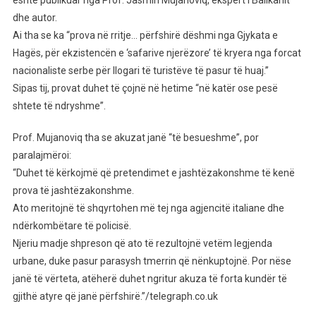
është publikuar nga Prof. Jasmin Mujanoviq, ekspert i Ballkanit
dhe autor.
Ai tha se ka “prova në rritje… përfshirë dëshmi nga Gjykata e
Hagës, për ekzistencën e ‘safarive njerëzore’ të kryera nga forcat
nacionaliste serbe për llogari të turistëve të pasur të huaj.”
Sipas tij, provat duhet të çojnë në hetime “në katër ose pesë
shtete të ndryshme”.
Prof. Mujanoviq tha se akuzat janë “të besueshme”, por
paralajmëroi:
“Duhet të kërkojmë që pretendimet e jashtëzakonshme të kenë
prova të jashtëzakonshme.
Ato meritojnë të shqyrtohen më tej nga agjencitë italiane dhe
ndërkombëtare të policisë.
Njeriu madje shpreson që ato të rezultojnë vetëm legjenda
urbane, duke pasur parasysh tmerrin që nënkuptojnë. Por nëse
janë të vërteta, atëherë duhet ngritur akuza të forta kundër të
gjithë atyre që janë përfshirë.”/telegraph.co.uk