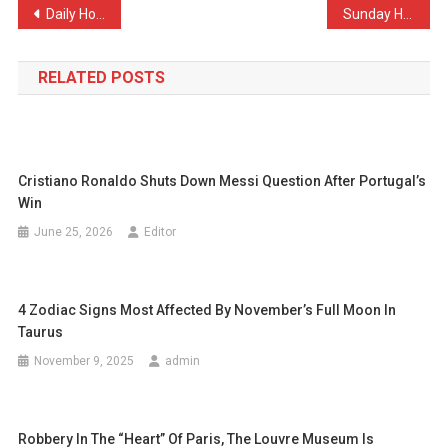
Post
Daily Horoscope for Friday, November 21, 2025
Sunday Horoscope – Love Filled With Potential and Hidden Traps
navigation
RELATED POSTS
Cristiano Ronaldo Shuts Down Messi Question After Portugal’s
Win
June 25, 2026
Editor
4 Zodiac Signs Most Affected By November’s Full Moon In
Taurus
November 9, 2025
admin
Robbery In The “Heart” Of Paris, The Louvre Museum Is