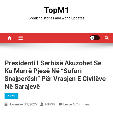
Skip
TopM1
to
content
Breaking stories and world updates
Presidenti I Serbisë Akuzohet Se
Ka Marrë Pjesë Në “safari
Snajperësh” Për Vrasjen E Civilëve
Në Sarajevë
News
Admin
On
November 21, 2025
Leave A Comment
Presidenti