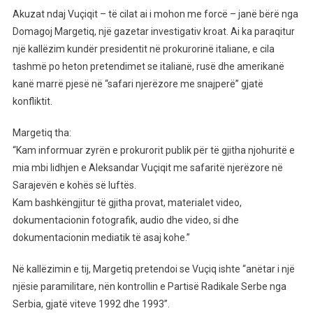
Akuzat ndaj Vuçiqit – të cilat ai i mohon me forcë – janë bërë nga
Domagoj Margetiq, një gazetar investigativ kroat. Ai ka paraqitur
një kallëzim kundër presidentit në prokurorinë italiane, e cila
tashmë po heton pretendimet se italianë, rusë dhe amerikanë
kanë marrë pjesë në “safari njerëzore me snajperë” gjatë
konfliktit.
Margetiq tha:
“Kam informuar zyrën e prokurorit publik për të gjitha njohuritë e
mia mbi lidhjen e Aleksandar Vuçiqit me safaritë njerëzore në
Sarajevën e kohës së luftës.
Kam bashkëngjitur të gjitha provat, materialet video,
dokumentacionin fotografik, audio dhe video, si dhe
dokumentacionin mediatik të asaj kohe.”
Në kallëzimin e tij, Margetiq pretendoi se Vuçiq ishte “anëtar i një
njësie paramilitare, nën kontrollin e Partisë Radikale Serbe nga
Serbia, gjatë viteve 1992 dhe 1993”.