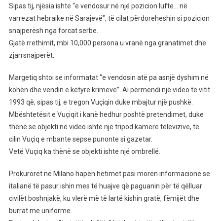
Sipas tij, njësia ishte “e vendosur në një pozicion lufte… në
varrezat hebraike në Sarajevë”, të cilat përdoreheshin si pozicion
snajperësh nga forcat serbe.
Gjatë rrethimit, mbi 10,000 persona u vranë nga granatimet dhe
zjarrsnajperët.
Margetiq shtoi se informatat “e vendosin atë pa asnjë dyshim në
kohën dhe vendin e këtyre krimeve”. Ai përmendi një video të vitit
1993 që, sipas tij, e tregon Vuçiqin duke mbajtur një pushkë.
Mbështetësit e Vuçiqit i kanë hedhur poshtë pretendimet, duke
thënë se objekti në video ishte një tripod kamere televizive, të
cilin Vuçiq e mbante sepse punonte si gazetar.
Vetë Vuçiq ka thënë se objekti ishte një ombrellë.
Prokurorët në Milano hapën hetimet pasi morën informacione se
italianë të pasur ishin mes të huajve që paguanin për të qëlluar
civilët boshnjakë, ku vlerë më të lartë kishin gratë, fëmijët dhe
burrat me uniformë.