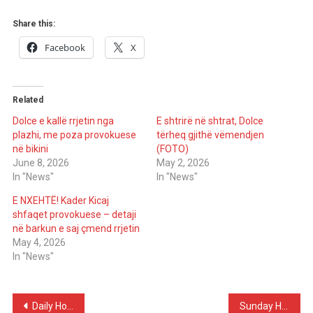
Share this:
Facebook
X
Related
Dolce e kallë rrjetin nga
E shtrirë në shtrat, Dolce
plazhi, me poza provokuese
tërheq gjithë vëmendjen
në bikini
(FOTO)
June 8, 2026
May 2, 2026
In "News"
In "News"
E NXEHTË! Kader Kicaj
shfaqet provokuese – detaji
në barkun e saj çmend rrjetin
May 4, 2026
In "News"
Post
Daily Horoscope for Friday, November 21, 2025
Sunday Horoscope – Love Filled With Potential and Hidden Traps