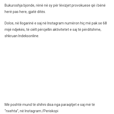
Të
Bukuroshja bjonde, rënë në sy për lëvizjet provokuese që i bënë
“nxehta”
herë pas here, gjatë ditës.
Të
Dolces
Dolce, në llogarinë e saj në Instagram numëron hiç më pak se 68
mijë ndjekës, të ciëlt përcjellin aktivitetet e saj të përditshme,
shkruan Indeksonline.
Më poshtë mund të shihni disa nga paraqitjet e saj më të
“nxehta”, në Instagram./Periskopi