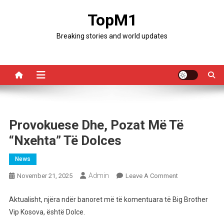
Skip
TopM1
to
content
Breaking stories and world updates
Provokuese Dhe, Pozat Më Të
“nxehta” Të Dolces
News
Admin
On
November 21, 2025
Leave A Comment
Provokuese
Dhe,
Aktualisht, njëra ndër banoret më të komentuara të Big Brother
Pozat
Vip Kosova, është Dolce.
Më