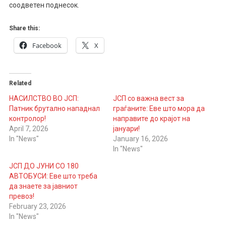
соодветен поднесок.
Дека
Немала
Share this:
Платено
Facebook
X
Билет
Related
НАСИЛСТВО ВО ЈСП:
ЈСП со важна вест за
Патник брутално нападнал
граѓаните: Еве што мора да
контролор!
направите до крајот на
April 7, 2026
јануари!
In "News"
January 16, 2026
In "News"
ЈСП ДО ЈУНИ СО 180
АВТОБУСИ: Еве што треба
да знаете за јавниот
превоз!
February 23, 2026
In "News"