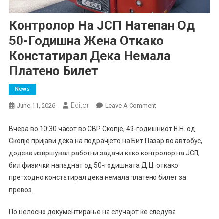
Контролор На ЈСП Натепан Од
50-Годишна Жена Откако
Констатирал Дека Немала
Платено Билет
News
Еditor
On
June 11, 2026
Leave A Comment
Контролор
На
Вчера во 10:30 часот во СВР Скопје, 49-годишниот Н.Н. од
ЈСП
Скопје пријави дека на подрачјето на Бит Пазар во автобус,
Натепан
додека извршувал работни задачи како контролор на ЈСП,
Од
бил физички нападнат од 50-годишната Д.Ц. откако
50-
претходно констатирал дека немала платено билет за
Годишна
превоз.
Жена
Откако
По целосно документирање на случајот ќе следува
Констатирал