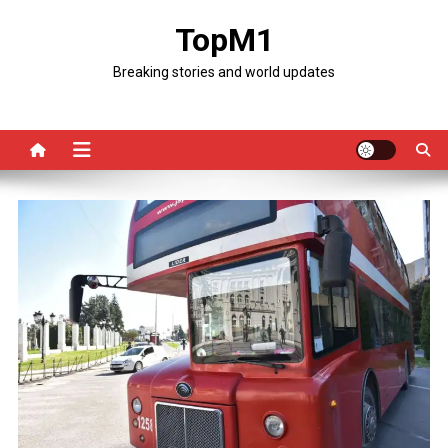
Skip
TopM1
to
content
Breaking stories and world updates