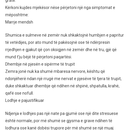
gratë.
Që
Kërkoni kujdes mjekësor nëse përjetoni një nga simptomat e
Trupi
mëposhtme:
Shfaq
Marrje mendsh
Përpara
Atakut
Shumica e sulmeve në zemër nuk shkaktojnë humbjen e papritur
Kardiak
të vetëdijes, por ato mund të pakësojnë ose të ndërpresin
rrjedhjen e gjakut që çon oksigjen në zemër dhe në tru, gjë që
mund t’ju bëjë të përjetoni paqartësi.
Dhembje në pjesën e sipërme të trupit
Zemra jonë nuk ka shumë mbaresa nervore, kështu që
ndonjëherë ndan një rrugë me nervat e pjesëve të tjera të trupit,
duke shkaktuar dhembje që ndihen në shpinë, shpatulla, krahë,
qafë ose nofull.
Lodhje e pajustifikuar
Ndjenja e lodhjes pas një nate pa gjumë ose një dite stresuese
është normale, por më shumë se gjysma e grave ndihen të
lodhura ose kanë dobësi trupore për më shumë se një muaj