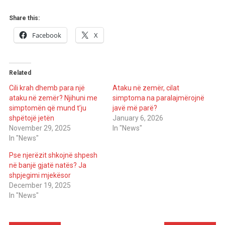
Share this:
Facebook
X
Related
Cili krah dhemb para një
Ataku në zemër, cilat
ataku në zemër? Njihuni me
simptoma na paralajmërojnë
simptomën që mund t’ju
javë më parë?
shpëtojë jetën
January 6, 2026
November 29, 2025
In "News"
In "News"
Pse njerëzit shkojnë shpesh
në banjë gjatë natës? Ja
shpjegimi mjekësor
December 19, 2025
In "News"