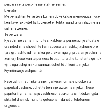
përpara se të pësojnë një atak në zemër.
Djersitje
Me përjashtim të rasteve kur jeni duke kaluar menopauzën ose
keni kryer aktivitet fizik, djersët e ftohta mund të sinjalizojnë një
sulm në zemër.
Të përziera
Një sulm në zemër mund të shkaktojë të përziera, një situatë e
cila ndodh më shpesh te femrat sesa te meshkujt (shumë prej
tyre gjithashtu ndihen sikur po preken nga gripi para një sulmi në
zemër). Nëse keni të përziera të papritura dhe konstante që nuk
vijnë nga ushqimi i konsumuar, duhet të shkoni te mjeku.
Frymëmarrje e shpeshtë
Nëse ushtrimet fizike të një ngarkese normale ju duken të
papërballueshme, duhet të bëni një vizitë me mjekun. Nëse
papritur frymëmarrja ju vështirësohet sikur të ishit duke ngjitur
shkallët dhe nuk mund të qetësoheni duhet t’i telefononi
urgjencës.