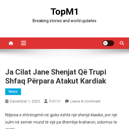
Skip
TopM1
to
content
Breaking stories and world updates
Ja Cilat Jane Shenjat Që Trupi
Shfaq Përpara Atakut Kardiak
News
Admin
On
December 1, 2025
Leave A Comment
Ja
Cilat
Ndjesia e shtrëngimit në gjoks është një shenjë klasike, por një
Jane
sulm në zemër mund të vijë pa dhembje kraharori, sidomos te
Shenjat