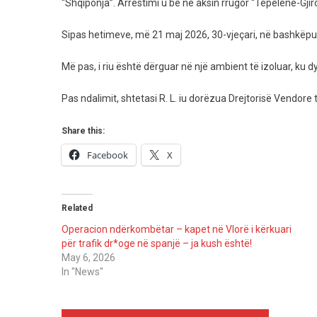
“Shqiponja”. Arrestimi u bë në aksin rrugor “Tepelenë-Gjir
Dhunoi,
Kapet
Sipas hetimeve, më 21 maj 2026, 30-vjeçari, në bashkëpunim
Pas
Arratisjes
Më pas, i riu është dërguar në një ambient të izoluar, k
I
Dyshuari
Pas ndalimit, shtetasi R. L. iu dorëzua Drejtorisë Vendor
Share this:
Facebook
X
Related
Operacion ndërkombëtar – kapet në Vlorë i kërkuari
për trafik dr*oge në spanjë – ja kush është!
May 6, 2026
In "News"