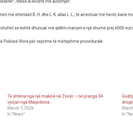
okastër”, teksa ai lëvizte me automjet.
 me shtetasit B. H. dhe L. K. alias L. L., të arrestuar më herët, kanë 
u dyshohet se është dhunuar me qëllim marrjen e një shume prej 6000 eur
e të Policisë Vlorë për veprime të mëtejshme procedurale.
Të shtëna nga një makinë në Zvicër – në pranga 34-
Godit
vjeçari nga Maqedonia
drogë
March 7, 2026
March
In "News"
In "N