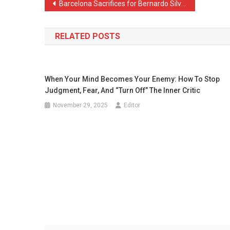
Post
Barcelona Sacrifices for Bernardo Silva – Salary Revealed
navigation
RELATED POSTS
When Your Mind Becomes Your Enemy: How To Stop
Judgment, Fear, And “Turn Off” The Inner Critic
November 29, 2025
Editor