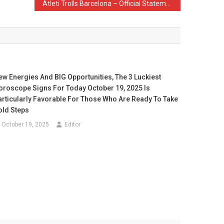
Atleti Trolls Barcelona – Official Statement and Mocking
ew Energies And BIG Opportunities, The 3 Luckiest
oroscope Signs For Today October 19, 2025 Is
articularly Favorable For Those Who Are Ready To Take
old Steps
October 19, 2025
Editor