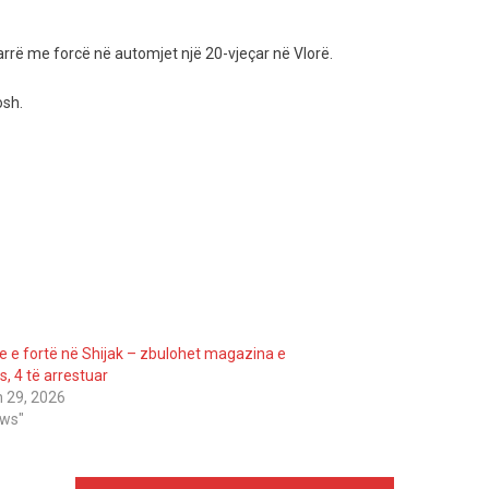
marrë me forcë në automjet një 20-vjeçar në Vlorë.
osh.
je e fortë në Shijak – zbulohet magazina e
s, 4 të arrestuar
 29, 2026
ews"