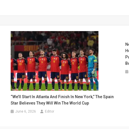
N
H
P
B
“We’ll Start In Atlanta And Finish In New York,” The Spain
Star Believes They Will Win The World Cup
June 6, 2026
Editor