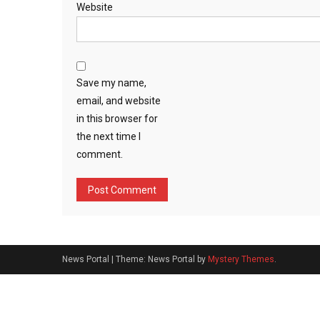
Website
Save my name,
email, and website
in this browser for
the next time I
comment.
News Portal
|
Theme: News Portal by
Mystery Themes
.