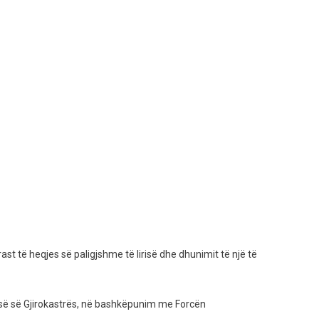
rast të heqjes së paligjshme të lirisë dhe dhunimit të një të
licisë së Gjirokastrës, në bashkëpunim me Forcën