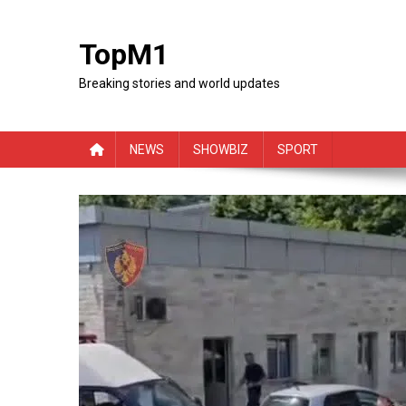
Skip
to
TopM1
content
Breaking stories and world updates
NEWS
SHOWBIZ
SPORT