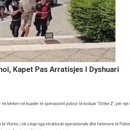
oi, Kapet Pas Arratisjes I Dyshuari
r në kërkim në kuadër të operacionit policor të koduar “Strike 2”, për një 
ili të Vlorës, i cili u kap nga strukturat operacionale dhe hetimore të Po