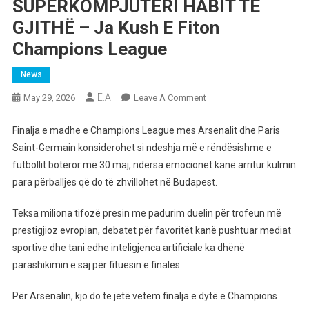
SUPERKOMPJUTERI HABIT TË
GJITHË – Ja Kush E Fiton
Champions League
News
E.A
On
May 29, 2026
Leave A Comment
SUPERKOMPJUTERI
HABIT
Finalja e madhe e Champions League mes Arsenalit dhe Paris
TË
Saint-Germain konsiderohet si ndeshja më e rëndësishme e
GJITHË
futbollit botëror më 30 maj, ndërsa emocionet kanë arritur kulmin
–
para përballjes që do të zhvillohet në Budapest.
Ja
Kush
Teksa miliona tifozë presin me padurim duelin për trofeun më
E
prestigjioz evropian, debatet për favoritët kanë pushtuar mediat
Fiton
sportive dhe tani edhe inteligjenca artificiale ka dhënë
Champions
parashikimin e saj për fituesin e finales.
League
Për Arsenalin, kjo do të jetë vetëm finalja e dytë e Champions