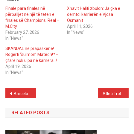
Finale para finales në
Xhavit Haliti zbulon: Ja çka e
përballjet në një të tetën e
dëmtoi karrierën e Vjosa
finales së Champions. Real –
Osmanit
M.City
April 11, 2026
February 27, 2026
In "News"
In "News"
SKANDAL në prapaskenë!
Rogerti “sulmon” Mateon!? –
çfarë nuk u pa në kamera…!
April 19, 2026
In "News"
Post
Barcelona Sacrifices for Bernardo Silva – Salary Revealed
Atleti Trolls Barcelona – Official Statement and Mocking
navigation
RELATED POSTS