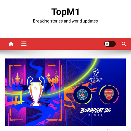
Skip
TopM1
to
content
Breaking stories and world updates