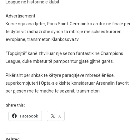
League në historinë e klubit.
Advertisement
Kurse nga ana tjetër, Paris Saint-Germain ka arritur në finale për
të dytin vit radhazi dhe synon ta mbrojë me sukses kurorën
evropiane, transmeton Klankosova.tv.
“Topçinjtë” kanë zhvilluar një sezon fantastik në Champions
League, duke mbetur të pamposhtur gjatë gjithë garës.
Pikërisht për shkak të këtyre paraqitjeve mbresëlënëse,
superkompjuteri i Opta-s e kishte konsideruar Arsenalin favorit
për pjesën më të madhe të sezonit, transmeton
Share this:
Facebook
X
Related